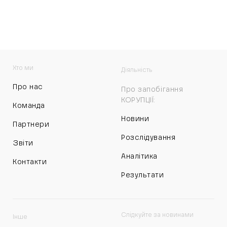
Хто ми
Діяльність
Про нас
Про запобігання
КОРУПЦІЇ:
Команда
Новини
Партнери
Розслідування
Звіти
Аналітика
Контакти
Результати
Слідкуйте за новинами
Інше