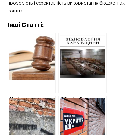
прозорість і ефективність використання бюджетних
коштів.
Інші Статті:
Суд закрив
Укриття в школах
справу щодо
та адмінбудівлях
посадовців
громад
“Шляхрембуду”,
Харківщини, або
яких
Хто укладав
звинувачували у
угоди на
розкраданні
будівництво
асфальту.
захисних споруд
Коментар юриста
у червні
ХАЦ
Шкільне укриття
20 мільйонів на
на Харківщині
проєкти
хочуть будувати
будівництва
підприємці, що
бомбосховищ у
мали зв’язки з
школах:
сепаратистами
перемагають