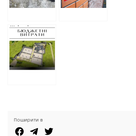
(Виправлено)
фірми з Полтави
Шкільні укриття
на Харківщині
будують удвічі
дорожче, ніж на
Київщині: аналіз
ХАЦ
Поширити в