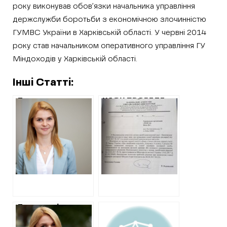
року виконував обов’язки начальника управління
держслужби боротьби з економічною злочинністю
ГУМВС України в Харківській області. У червні 2014
року став начальником оперативного управління ГУ
Міндоходів у Харківській області.
Інші Статті:
Депутатку
НАЗК ПРОВЕДЕ
Верховної ради
ПОВНУ ПЕРЕВІРКУ
від “Слуги
ДЕКЛАРАЦІЇ
народу” Ганну
ЗАСТУПНИКА
Колісник визнали
ДИРЕКТОРА
винною за забуті
СКАНДАЛЬНОГО
квартири у
КП ІГОРЯ ШКУРКО
декларації, але
звільнили від
покарання
​Депутатці
Верховної ради