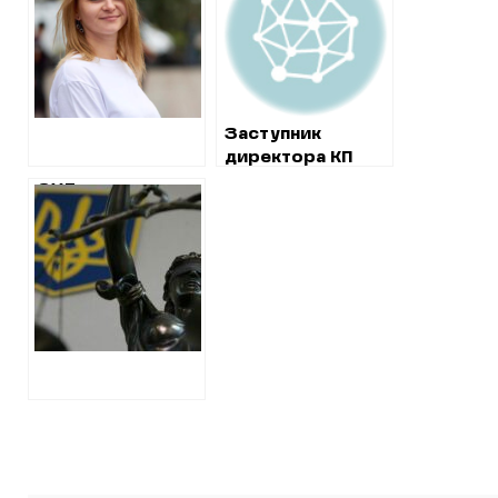
від “Слуги
народу” Анні
Колісник
висунули підозру
за забуті
квартири у
Заступник
декларації
директора КП
“Жилкомсервіс”
СУД
живе в особняку
ОШТРАФУВАВ
в елітному районі
СПІВРОБІТНИКА,
Харкова
ЯКИЙ ЗАПІЗНО
ПОВІДОМИВ
НАЗК ПРО
ПРИДБАННЯ
КОШТОВНОЇ
АВТІВКИ