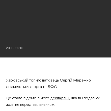
23.10.2018
Харківський топ-податківець Сергій Мережко
звільняється з органів ДФС.
Це стало відомо з його
декларації
, яку він подав 22
жовтня перед звільненням.