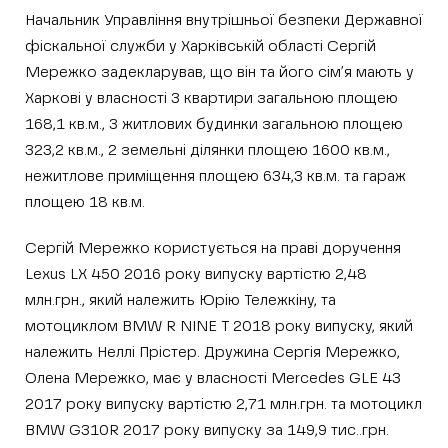
Начальник Управління внутрішньої безпеки Державної
фіскальної служби у Харківській області Сергій
Мережко задекларував, що він та його сім’я мають у
Харкові у власності 3 квартири загальною площею
168,1 кв.м., 3 житлових будинки загальною площею
323,2 кв.м., 2 земельні ділянки площею 1600 кв.м.,
нежитлове приміщення площею 634,3 кв.м. та гараж
площею 18 кв.м.
Сергій Мережко користується на праві доручення
Lexus LX 450 2016 року випуску вартістю 2,48
млн.грн., який належить Юрію Тележкіну, та
мотоциклом BMW R NINE T 2018 року випуску, який
належить Неллі Прістер. Дружина Сергія Мережко,
Олена Мережко, має у власності Mercedes GLE 43
2017 року випуску вартістю 2,71 млн.грн. та мотоцикл
BMW G310R 2017 року випуску за 149,9 тис..грн.