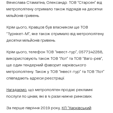
Вячеслава Стаматіна, Олександр. ТОВ “Старсен” від
метрополітену отримало також підрядів на десятки
мільйонів гривень.
Крім цього, Кравцов був власником ще ТОВ
“Турнікет-М”, яке також отримало від метрополітену
десятки мільйонів гривень.
Крім цього, телефон ТОВ “Інвест-тур”, 0577142288,
використовують також ТОВ “Лот” та ТОВ “Ваго-рев”,
ще один тендерний фаворит харківського
метрополітену. Також у ТОВ “Інвест-тур” та ТОВ “Лот”
співпадають адреси реєстрації.
Нагадаємо
, що метрополітен продає рекламні
послуги по цінам, які в 4 рази нижче ринкових.
За перше півріччя 2019 року,
КП “Харківський