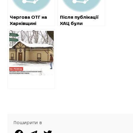
незаконні паркани
Чергова ОТГ на
Після публікації
Харківщині
ХАЦ були
проводить
відмінені
Розкішний туалет
секретну
“розпильні”
в парку Горького:
закупівлю
тендери на 16-
відкрито
мільйонне
кримінальне
будівництво
провадження
амбулаторії
Поширити в