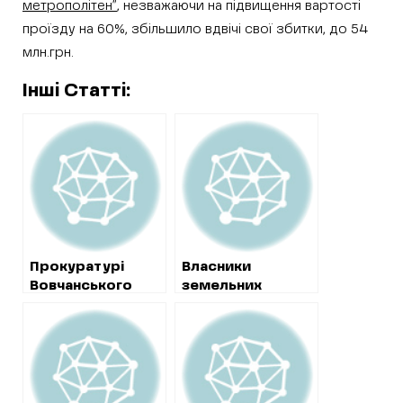
метрополітен”
, незважаючи на підвищення вартості
проїзду на 60%, збільшило вдвічі свої збитки, до 54
млн.грн.
Інші Статті:
Прокуратурі
Власники
Вовчанського
земельних
району вдалося
ділянок біля
повернути
В’ялівського
державі земельну
водосховища до
ділянку біля води
кінця серпня
обіцяють
розібрати