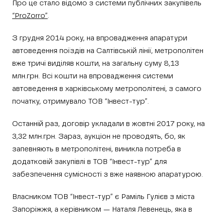
Про це стало відомо з системи публічних закупівель
“ProZorro”
.
З грудня 2014 року, на впровадження апаратури
автоведення поїздів на Салтівській лінії, метрополітен
вже тричі виділяв кошти, на загальну суму 8,13
млн.грн. Всі кошти на впровадження системи
автоведення в харківському метрополітені, з самого
початку, отримувало ТОВ “Інвест-тур”.
Останній раз, договір укладали в жовтні 2017 року, на
3,32 млн.грн. Зараз, аукціон не проводять, бо, як
запевняють в метрополітені, виникла потреба в
додатковій закупівлі в ТОВ “Інвест-тур” для
забезпечення сумісності з вже наявною апаратурою.
Власником ТОВ “Інвест-тур” є Раміль Гулієв з міста
Запоріжжя, а керівником — Наталя Левенець, яка в