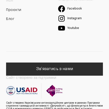
Інше
Facebook
Проєкти
Instagram
Блог
Youtube
Зв'язатись з нами
Сайт створено за підтримки
Сайт створено Харківським антикорупційним центром в рамках Програми
сприяння громадській активності «Долучайся!», що фінансується Агентством
США з міжнародного розвитку (USAID) та здійснюється Pact в Україні.