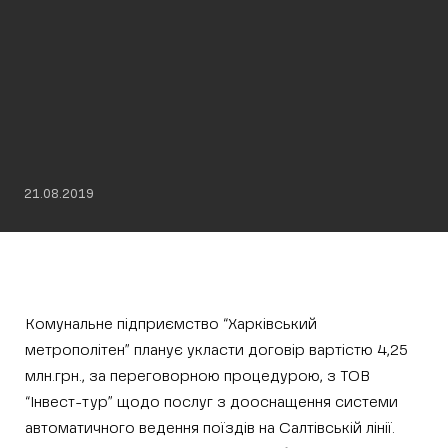
21.08.2019
Комунальне підприємство “Харківський
метрополітен” планує укласти договір вартістю 4,25
млн.грн., за переговорною процедурою, з ТОВ
“Інвест-тур” щодо послуг з дооснащення системи
автоматичного ведення поїздів на Салтівській лінії.