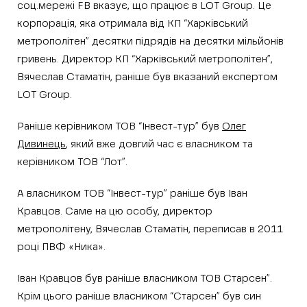
соц.мережі FB вказує, що працює в LOT Group. Це
корпорація, яка отримала від КП “Харківський
метрополітен” десятки підрядів на десятки мільйонів
гривень. Директор КП “Харківський метрополітен”,
Вячеслав Стаматін, раніше був вказаний експертом
LOT Group.
Раніше керівником ТОВ “Інвест-тур” був
Олег
Дивинець
, який вже довгий час є власником та
керівником ТОВ “Лот”.
А власником ТОВ “Інвест-тур” раніше був Іван
Кравцов. Саме на цю особу, директор
метрополітену, Вячеслав Стаматін, переписав в 2011
році ПВФ «Ника».
Іван Кравцов був раніше власником ТОВ Старсен”.
Крім цього раніше власником “Старсен” був син