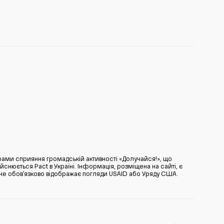
ами сприяння громадській активності «Долучайся!», що
нюється Pact в Україні. Інформація, розміщена на сайті, є
̆ не обов’язково відображає погляди USAID або Уряду США.