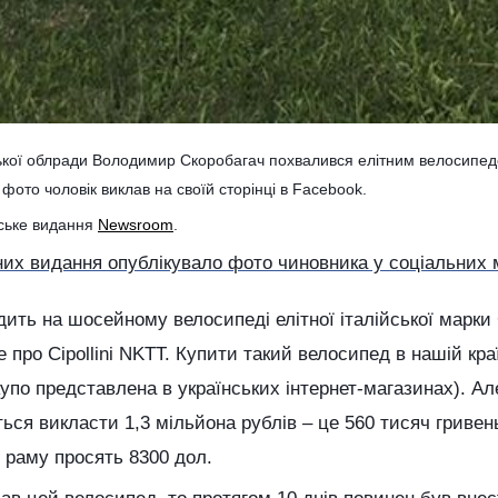
ської облради Володимир Скоробагач похвалився елітним велосипед
 фото чоловік виклав на своїй сторінці в Facebook.
вське видання
Newsroom
.
них видання опублікувало фото чиновника у соціальних 
ть на шосейному велосипеді елітної італійської марки Сi
е про Сipollini NKTT. Купити такий велосипед в нашій кр
упо представлена в українських інтернет-магазинах). Але
ся викласти 1,3 мільйона рублів – це 560 тисяч гривен
и раму просять 8300 дол.