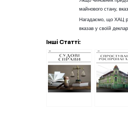
Якщо чиновник придба
майнового стану, вка
Нагадаємо, що ХАЦ 
вказав у своїй декла
Інші Статті:
Вироки за
Як пропаганд
колабораціонізм:
використала
проблеми з
дописи про 
кваліфікацією та
“зеленого
співмірністю
будинку” на
покарання
Полтавсько
шляху для
просування
власних тез