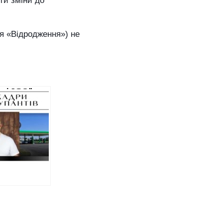
ти зміни до
я «Відродження») не
аті АЗС” та
и з
ськими
нтами: суд
 заочний
риємцю