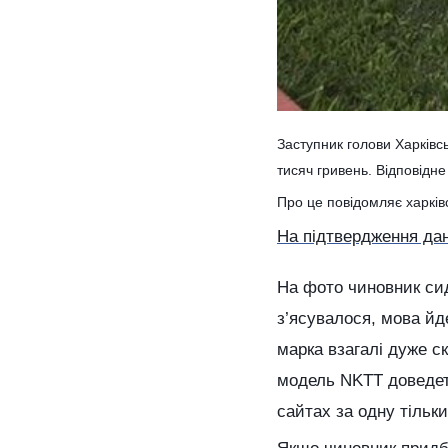
Заступник голови Харків
тисяч гривень. Відповідне
Про це повідомляє харкі
На підтвердження да
На фото чиновник сиди
з’ясувалося, мова йд
марка взагалі дуже ск
модель NKTT доведеть
сайтах за одну тільк