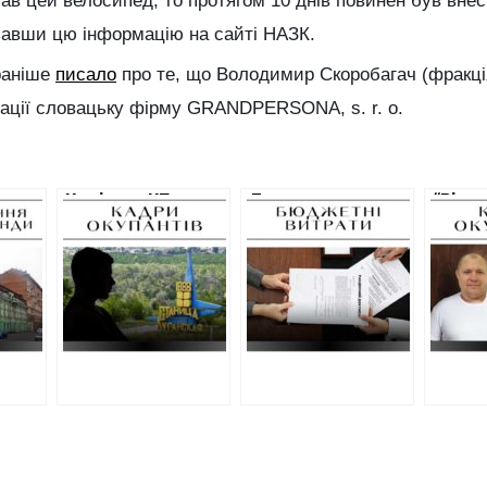
в цей велосипед, то протягом 10 днів повинен був внес
завши цю інформацію на сайті НАЗК.
раніше
писало
про те, що Володимир Скоробагач (фракці
рації словацьку фірму GRANDPERSONA, s. r. o.
а
Керівник КП у
Департамент
“Відж
Станиці
ХОВА підписав
зв’язк
стан
Луганській
договір на 40
росій
отримав заочний
мільйонів на
окупа
вирок за
відновлення, хоча
виніс
му
співпрацю з
підрядник
вирок
окупантами
завантажив
підп
документи з
іншого тендеру