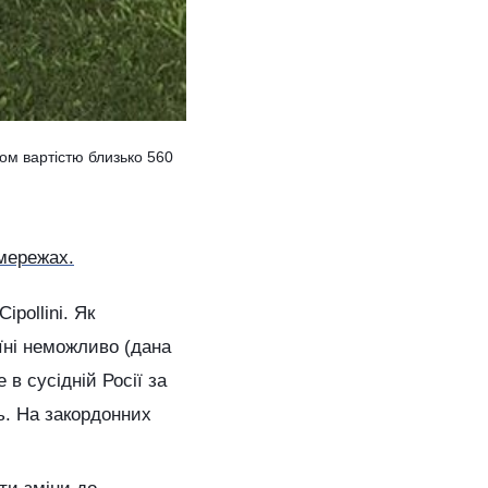
ом вартістю близько 560
мережах.
pollini. Як
аїні неможливо (дана
 в сусідній Росії за
ь. На закордонних