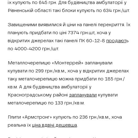
їх купують по 645 грн. Для будівництва амбулаторії у
Рівненській області такі блоки купують по 634 грн./шт.
Завищеними виявилися й ціни на панелі перекриття. Їх
планують придбати по ціні 7374 грн.шт, хоча у
відкритих джерелах такі панелі ПК 60-12-8
продают
ь
по 4000-4200 грн./шт.
Металлочерепицю «Монтеррей» запланували
купувати по 299 грн./кв.м., хоча у відкритих джерелах
таку металочерепицю можна придбати по 185 грн./
кв.м. А для будівництва амбулаторії у
Красноградському районі
запланували
купувати
металочерепицю по 133 грн./кв.м.
Плити «Армстронг» купують по 236 грн./кв.м., хоча
реальна їх
ціна вдвічі дешевша
.