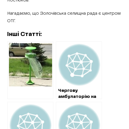
Костюков.
Нагадаємо, що Золочівська селищна рада є центром
ОТГ.
Інші Статті:
У Харкові
комунальники
віддали більше 10
мільйонів за
прибирання
сміття в урнах
фірмі, яку
створили менше
Чергову
трьох тижнів
амбулаторію на
тому
Харківщині
побудують з
переплатою на
сотні тисяч
гривень