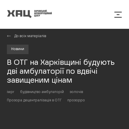
До всіх матеріалів
Новини
В ОТГ на Харківщині будують
дві амбулаторії по вдвічі
завищеним цінам
iwpr
будівництво амбулаторій
золочів
Прозора децентралізація в ОТГ
прозорро