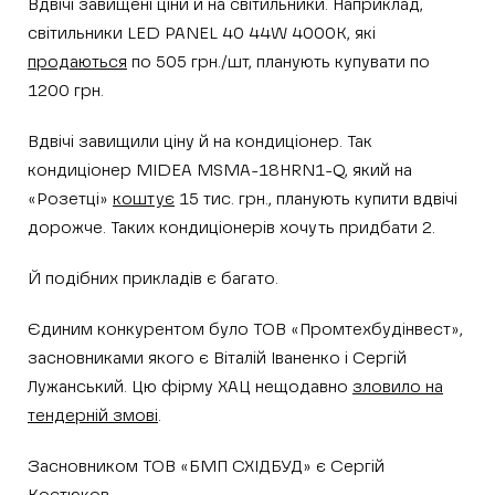
Вдвічі завищені ціни й на світильники. Наприклад,
світильники LED PANEL 40 44W 4000K, які
продаються
по 505 грн./шт, планують купувати по
1200 грн.
Вдвічі завищили ціну й на кондиціонер. Так
кондиціонер MIDEA MSMA-18HRN1-Q, який на
«Розетці»
коштує
15 тис. грн., планують купити вдвічі
дорожче. Таких кондиціонерів хочуть придбати 2.
Й подібних прикладів є багато.
Єдиним конкурентом було ТОВ «Промтехбудінвест»,
засновниками якого є Віталій Іваненко і Сергій
Лужанський. Цю фірму ХАЦ нещодавно
зловило на
тендерній змові
.
Засновником ТОВ «БМП СХІДБУД» є Сергій