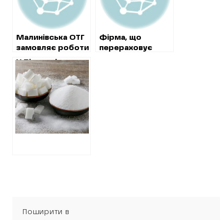
Малинівська ОТГ
Фірма, що
замовляє роботи
перераховує
у підприємця,
гроші на рахунок
У Пісочині
який входить до
харківської
вирішили
реєстру осіб, що
“Солідарності”,
нажитися на
вчинили
отримає 12
постачанні цукру
корупційні
мільйонів на
для дітей
правопорушення
коштовний
ремонт будинку
культури
Поширити в