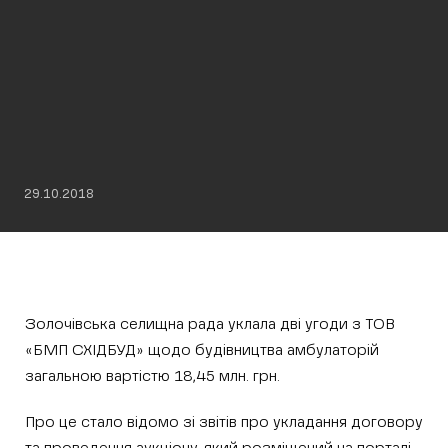
29.10.2018
Золочівська селищна рада уклала дві угоди з ТОВ
«БМП СХІДБУД» щодо будівництва амбулаторій
загальною вартістю 18,45 млн. грн.
Про це стало відомо зі звітів про укладання договору