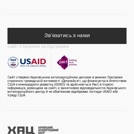
Зв'язатись з нами
Сайт створено за підтримки
Сайт створено Харківським антикорупційним центром в рамках Програми
сприяння громадській активності «Долучайся!», що фінансується Агентством
США з міжнародного розвитку (USAID) та здійснюється Pact в Україні.
Інформація, розміщена на сайті, є винятковою відповідальністю Харківського
антикорупційного центру й не обов’язково відображає погляди USAID або
Уряду США.