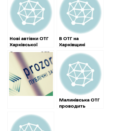
Нові автівки ОТГ
В ОТГ на
Харківської
Харківщині
області
будують дві
Як депутати ОТГ
амбулаторії по
заробляють з
вдвічі завищеним
місцевих
цінам
бюджетів
Малинівська ОТГ
проводить
секретні закупівлі