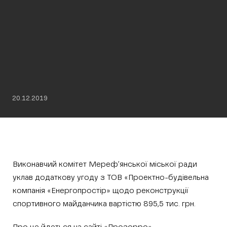
20.12.2019
Виконавчий комітет Мереф’янської міської ради
уклав додаткову угоду з ТОВ «Проектно-будівельна
компанія «Енергопростір» щодо реконструкції
спортивного майданчика вартістю 895,5 тис. грн.