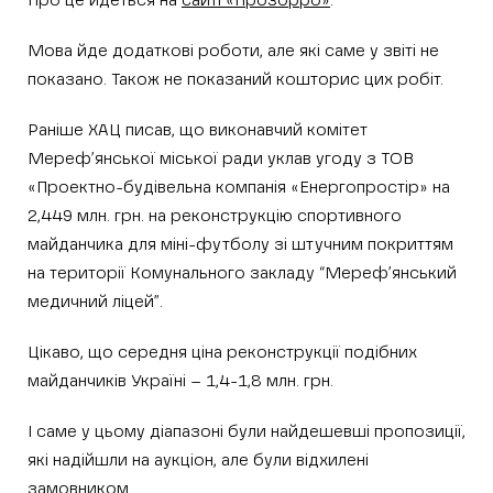
Про це йдеться на
сайті «Прозорро»
.
Мова йде додаткові роботи, але які саме у звіті не
показано. Також не показаний кошторис цих робіт.
Раніше ХАЦ писав, що виконавчий комітет
Мереф’янської міської ради уклав угоду з ТОВ
«Проектно-будівельна компанія «Енергопростір» на
2,449 млн. грн. на реконструкцію спортивного
майданчика для міні-футболу зі штучним покриттям
на території Комунального закладу “Мереф’янський
медичний ліцей”.
Цікаво, що середня ціна реконструкції подібних
майданчиків Україні – 1,4-1,8 млн. грн.
І саме у цьому діапазоні були найдешевші пропозиції,
які надійшли на аукціон, але були відхилені
замовником.