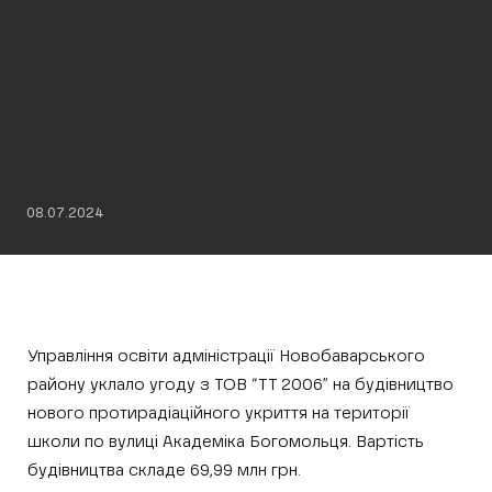
08.07.2024
Управління освіти адміністрації Новобаварського
району уклало угоду з ТОВ “ТТ 2006” на будівництво
нового протирадіаційного укриття на території
школи по вулиці Академіка Богомольця. Вартість
будівництва складе 69,99 млн грн.