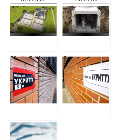
будують удвічі
замовила
дорожче, ніж на
придбання
Київщині: аналіз
модульних
ХАЦ
укриттів
20 мільйонів на
Створення
проєкти
укриття у
будівництва
навчальних
бомбосховищ у
закладах громад
школах:
на Харківщині:
перемагають
договори,
фірми з Полтави
проєкти,
підрядники
Управління освіти
у Харкові
приховало