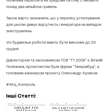
Можлива переплата на придбані бетону становить
понад два мільйона гривень
Також варто зазначити, що у переліку устаткування
для школи дивує відсутність генератора на випадок
знеструмлень.
Усі будівельні роботи мають бути виконані до 20
грудня.
Директором та засновником ТОВ “ТТ 2006” є Віталій
Полежаєв, проєктантом була фірма “Танкріабуд”, а
головним інженером проєкту Олександр Кулаков.
#ХАЦ_Контроль
Інші Статті:
Шкільні укриття
На Харківщині
на Харківщині
перша громада