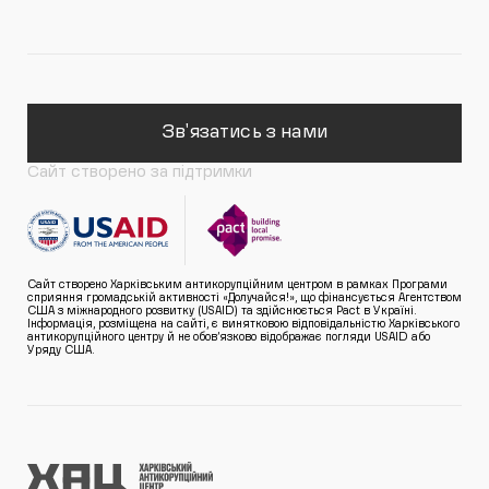
Зв'язатись з нами
Сайт створено за підтримки
Сайт створено Харківським антикорупційним центром в рамках Програми
сприяння громадській активності «Долучайся!», що фінансується Агентством
США з міжнародного розвитку (USAID) та здійснюється Pact в Україні.
Інформація, розміщена на сайті, є винятковою відповідальністю Харківського
антикорупційного центру й не обов’язково відображає погляди USAID або
Уряду США.