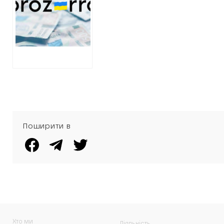
договори на
ремонт укриття
Поширити в
Хто ми
Діяльність