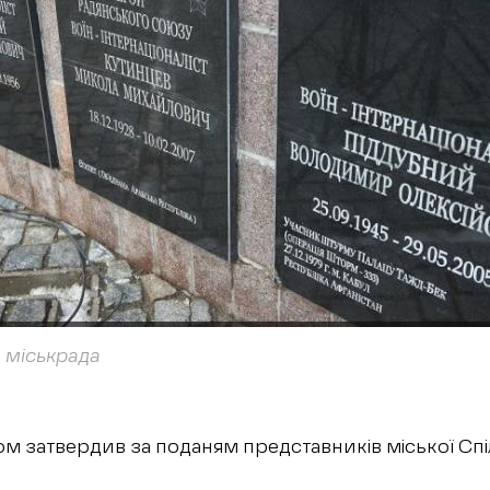
а міськрада
м затвердив за поданям представників міської Спі