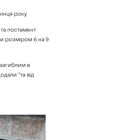
інця року.
 та постамент
и розміром 6 на 9
 загиблим в
одали “та від