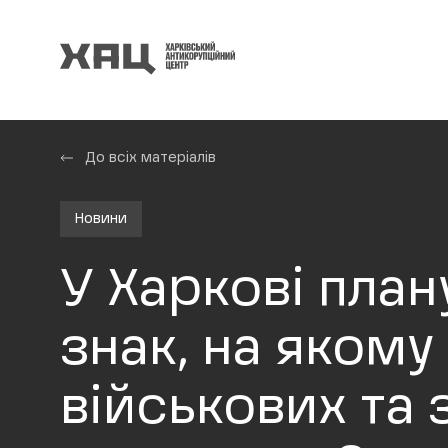
До всіх матеріалів
Новини
У Харкові пла
знак, на якому
військових та 