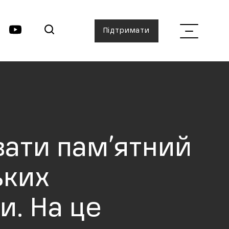
Підтримати
вати пам’ятний
ьких
и. На це