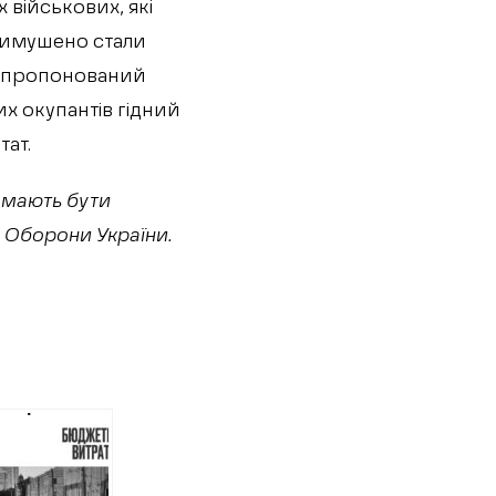
 військових, які
 вимушено стали
ле пропонований
их окупантів гідний
тат.
о мають бути
л Оборони України.
кові
сили
н на
тування