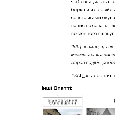
які брали участь в 
борються з російськ
совєтськими окупан
напис це сова на гл
поіменного вшануван
*ХАЦ вважає, що під
мінімізовані, а ви
Зараз подібні робот
#ХАЦ_альтернатива
Інші Статті:
Служба
Харків витра
відновлення
2,3 мільйони
уклала угоду на
гривень на
ремонт ліцею у
ремонт туал