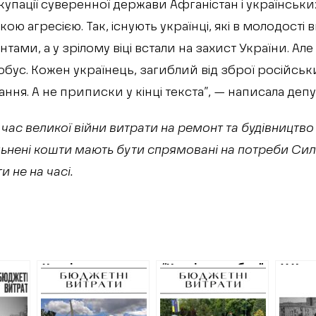
окупації суверенної держави Афганістан і українських
ою агресією. Так, існують українці, які в молодості
тами, а у зрілому віці встали на захист України. А
обус. Кожен українець, загиблий від зброї російськ
ня. А не приписки у кінці текста”, — написала депу
 час великої війни витрати на ремонт та будівництв
вільнені кошти мають бути спрямовані на потреби Си
и не на часі.
тить
Харків витратить
“Харківзеленбуд”
У Хар
понад п’ять
витратить 760
оголо
мільйонів гривень
000 гривень на
аукціо
ету у
на поточний
ремонт у саду
облаш