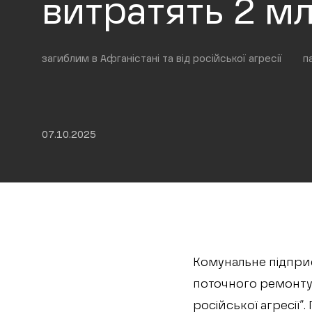
витратять 2 мл
загиблим в Афганістані та від російської агресії
п
07.10.2025
Комунальне підприє
поточного ремонту п
російської агресії”.