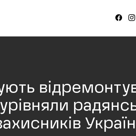
нують відремонту
 урівняли радянс
захисників Україн