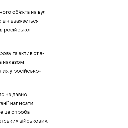
го об’єкта на вул.
р він вважається
ід російської
ову та активістів-
за наказом
блих у російсько-
ис на давно
ані” написати
ене це спроба
єтських військових,