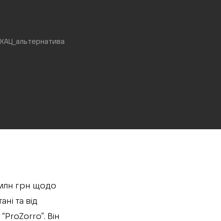
ХАЦ_альтернатива
 млн грн щодо
ні та від
ProZorro”. Він