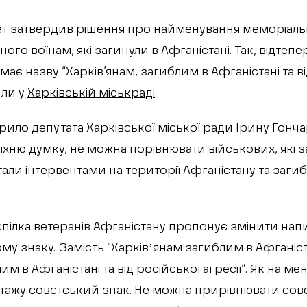
т затвердив рішення про найменування меморіально
ого воїнам, які загинули в Афганістані. Так, відтепе
має назву “Харків’янам, загиблим в Афганістані та в
или у
Харківській міськраді
.
рило депутата Харківської міської ради Ірину Гончар
 їхню думку, не можна порівнювати військових, які 
али інтервентами на території Афганістану та заги
 спілка ветеранів Афганістану пропонує змінити нап
му знаку. Замість “Харківʼянам загиблим в Афганіст
им в Афганістані та від російської агресії”. Як на м
тажу совєтський знак. Не можна прирівнювати сов