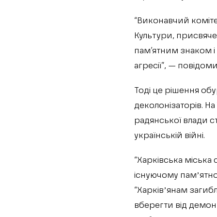
“Виконавчий коміте
Культури, присвячен
пам’ятним знаком і 
агресії”, — повідом
Тоді це рішення обу
деколонізаторів. На
радянської влади ст
українській війні.
“Харківська міська
існуючому памʼятно
“Харківʼянам загибл
вберегти від демон