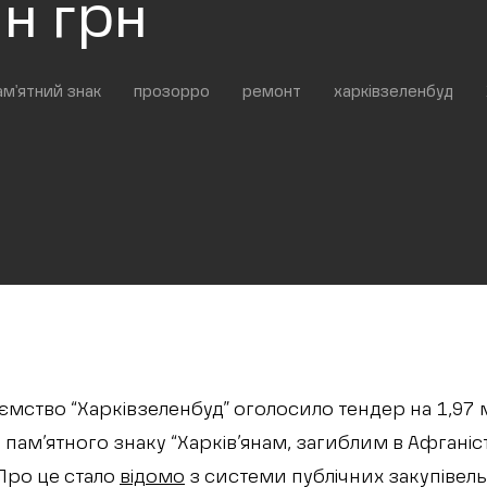
н грн
ам'ятний знак
прозорро
ремонт
харківзеленбуд
мство “Харківзеленбуд” оголосило тендер на 1,97
ам’ятного знаку “Харків’янам, загиблим в Афганіста
 Про це стало
відомо
з системи публічних закупівель “