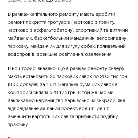
фірми є Олександр Волков.
В рамках капітального ремонту мають зробити
ремонт покриття тротуарів (частково з граніту,
частково з асфальтобетону), спортивний та дитячий
майданчик, баскетбольний майданчик, велосипедну
парковку, майданчик для вигулу собак, поливальний
водопровід, зовнішнє освітлення, озеленення
В кошторисі вказано, що в рамках ремонту скверу
мають встановити 26 паркових лавок по 20,3 тис.грн.
(800 доларів) за 1 шт. Загальна сума цих лавок в
кошторисі склала 528 тис.грн. В той же час ми
закликаємо керівництво Харківської міськради, яке
відповідальне за даний проект, врешті-решт
зменшити вартість цих лав та припинити подібну
практику.