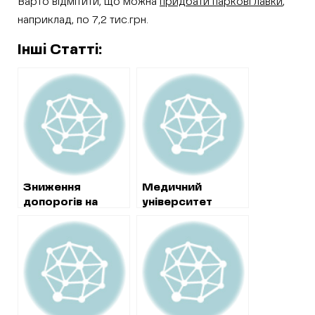
Варто відмітити, що можна
придбати паркові лавки
,
наприклад, по 7,2 тис.грн.
Інші Статті:
Зниження
Медичний
допорогів на
університет
Харківщині:
витратить понад
економія за осінь
3 мільйон на
склала майже 4
коштовний
млн. грн.
ремонт корпусу