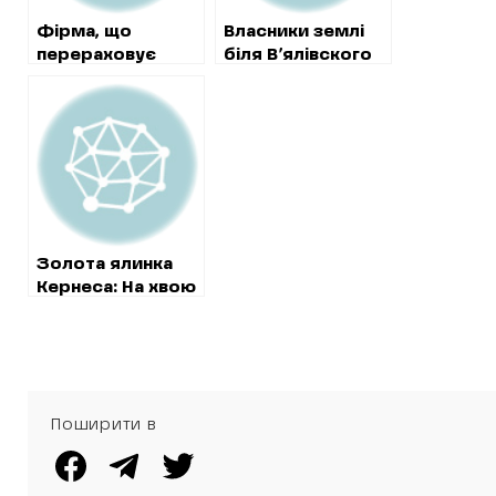
Фірма, що
Власники землі
перераховує
біля В’ялівского
гроші на рахунок
водосховища не
харківської
мають доступу
“Солідарності”,
до води через
отримає 12
викладача
мільйонів на
юридичного
коштовний
університету
ремонт будинку
культури
Золота ялинка
Кернеса: На хвою
витратять майже
мільйон
Поширити в