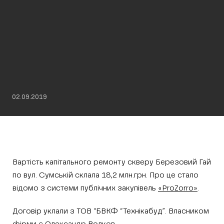
02.09.2019
Вартість капітального ремонту скверу Березовий Гай
по вул. Сумській склала 18,2 млн.грн. Про це стало
відомо з системи публічних закупівель
«ProZorro»
.
Договір уклали з ТОВ “БВКФ “Технікабуд”. Власником