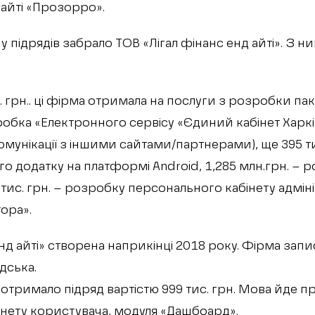
сайті «Прозорро».
у підрядів забрало ТОВ «Лігал фінанс енд айті». З н
. грн.. ці фірма отримала на послуги з розробки па
обка «Електронного сервісу «Єдиний кабінет Харків
омунікації з іншими сайтами/партнерами), ще 395 ти
о додатку на платформі Android, 1,285 млн.грн. –
 тис. грн. – розробку персонального кабінету адмін
ора».
нд айті» створена наприкінці 2018 року. Фірма запи
дська.
» отримало підряд вартістю 999 тис. грн. Мова йде 
нету користувача, модуля «Дашбоард».