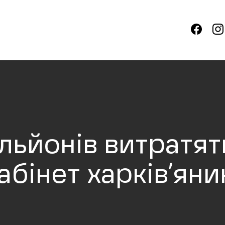
льйонів витратят
бінет харків’яни