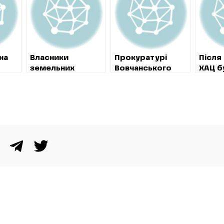
на
Власники
Прокуратурі
Після 
земельних
Вовчанського
ХАЦ б
ділянок біля
району вдалося
відмін
В’ялівського
повернути
“розп
водосховища до
державі земельну
тенде
кінця серпня
ділянку біля води
мільй
обіцяють
будів
розібрати
амбул
незаконні паркани