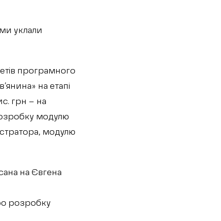
ими уклали
кетів програмного
’янина» на етапі
с. грн – на
 розробку модулю
істратора, модулю
сана на Євгена
про розробку