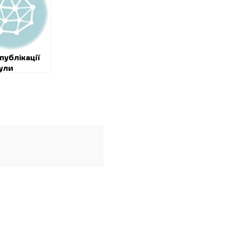
публікації
ули
ені
ильні”
ри на 16-
онне
ництво
аторії