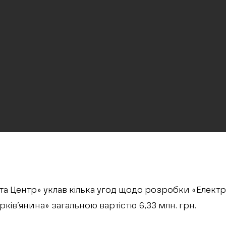
та Центр» уклав кілька угод щодо розробки «Елект
ків’янина» загальною вартістю 6,33 млн. грн.