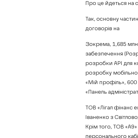
Про це йдеться на 
Так, основну частин
договорів на
Зокрема, 1,685 млн
забезпечення (Розр
розробки АРІ для к
розробку мобільног
«Мій профіль», 600
«Панель адміністрат
ТОВ «Лігал фінанс е
Іваненко з Світлово
Крім того, ТОВ «А9
персонального кабі