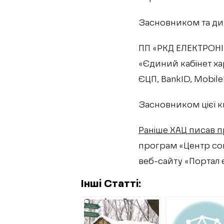
Засновником та ди
ПП «РКД ЕЛЕКТРОНІК
«Єдиний кабінет ха
ЄЦП, BankID, Mobile
Засновником цієї к
Раніше ХАЦ писав 
програм «Центр соц
веб-сайту «Портал 
Інші Статті:
Розкішний туалет
в парку Горького:
відкрито