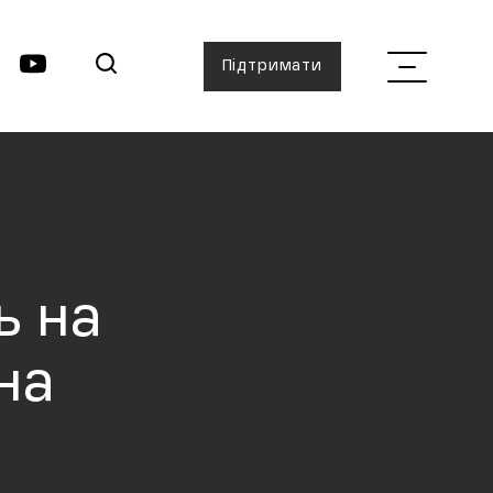
Підтримати
ь на
на