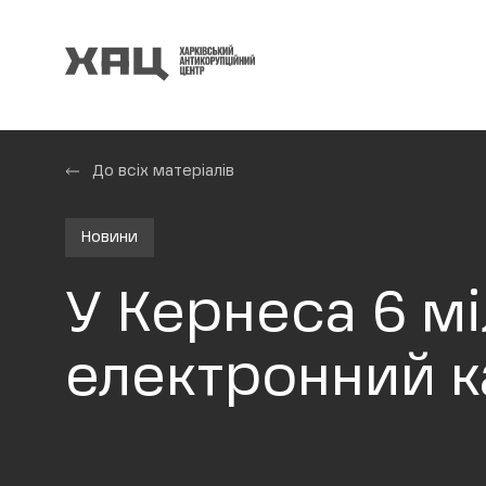
До всіх матеріалів
Новини
У Кернеса 6 мі
електронний ка