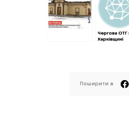
кримінальне
провадження
Чергова ОТГ 
Харківщині
проводить
секретну
закупівлю
Поширити в