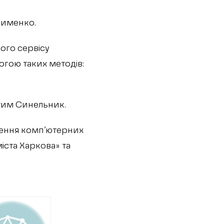
кименко.
ого сервісу
огою таких методів:
стим Синельник.
ження комп’ютерних
іста Харкова» та