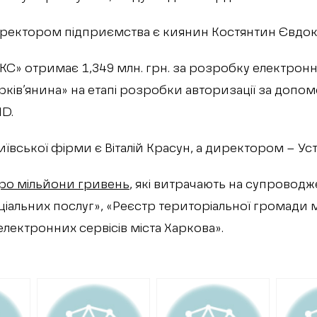
ректором підприємства є киянин Костянтин Євдо
С» отримає 1,349 млн. грн. за розробку електронн
рків’янина» на етапі розробки авторизації за допом
ID.
иївської фірми є Віталій Красун, а директором – У
про мільйони гривень
, які витрачають на супровод
іальних послуг», «Реєстр територіальної громади м
електронних сервісів міста Харкова».