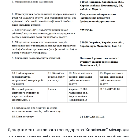
Департамент житлового господарства Харківської міськради
у лютому уклали дві угоди щодо поточного ремонту будинку