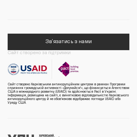
Зв'язатись з нами
Сайт створено за підтримки
Сайт створено Харківським антикорупційним центром в рамках Програми
сприяння громадській активності «Долучайся!», що фінансується Агентством
США з міжнародного розвитку (USAID) та здійснюється Pact в Україні.
Інформація, розміщена на сайті, є винятковою відповідальністю Харківського
антикорупційного центру й не обов’язково відображає погляди USAID або
Уряду США.