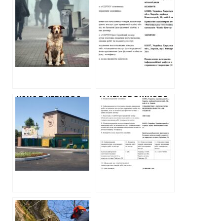
НЕХОРОШКОВА
ОТРИМАЄ ЩЕ
ВИТРАТИТЬ 6,5
100 ТИСЯЧ
МІЛЬЙОНІВ НА
ГРИВЕН НА
ВИЛОВ ТА
РЕКЛАМУ ОСББ
ВБИВСТВО СОБАК
ВІД МЕРІЇ
І КОТІВ – В
КЕРНЕСА
СЕРЕДНЬОМУ ПО
1000 ГРИВЕНЬ ЗА
ГОЛОВУ
КАНАЛ КЕРНЕСА
У НЕХОРОШКОВА
ОТРИМАЄ ЩЕ
ВИДІЛИЛИ ГРОШІ
150 ТИСЯЧ
НА КАПІТАЛЬНИЙ
ГРИВЕН НА
РЕМОНТ
РЕКЛАМУ
БУДИНКУ, ЯКИЙ
МІСЬКОГО
РЕМОНТУВАЛИ У
ПРИТУЛКУ ДЛЯ
ГРУДНІ
ТВАРИН
У НЕХОРОШКОВА
УЛЮБЛЕНОМУ