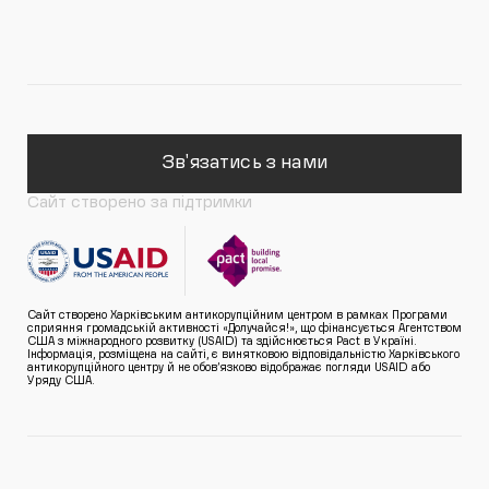
Зв'язатись з нами
Сайт створено за підтримки
Сайт створено Харківським антикорупційним центром в рамках Програми
сприяння громадській активності «Долучайся!», що фінансується Агентством
США з міжнародного розвитку (USAID) та здійснюється Pact в Україні.
Інформація, розміщена на сайті, є винятковою відповідальністю Харківського
антикорупційного центру й не обов’язково відображає погляди USAID або
Уряду США.