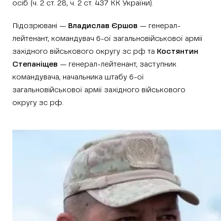
осіб (ч. 2 ст. 28, ч. 2 ст. 437 КК України).
Підозрювані —
Владислав Єршов
— генерал-
лейтенант, командувач 6-ої загальновійськової армії
західного військового округу зс рф та
Костянтин
Степаніщев
— генерал-лейтенант, заступник
командувача, начальника штабу 6-ої
загальновійськової армії західного військового
округу зс рф.