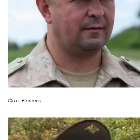
Фото Єршова