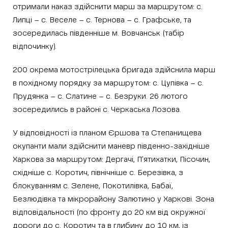
отримали наказ здійснити марш за маршрутом: с.
Липці – с. Веселе – с. Тернова – с. Графське, та
зосередилась південніше м. Вовчанськ (табір
відпочинку).
200 окрема мотострілецька бригада здійснила марш
в похідному порядку за маршрутом: с. Цупівка – с.
Прудянка – с. Слатине – с. Безруки. 26 лютого
зосередились в районі с. Черкаська Лозова.
У відповідності із планом Єршова та Степанищева
окупанти мали здійснити маневр південно-західніше
Харкова за маршрутом: Дергачі, П’ятихатки, Пісочин,
східніше с. Коротич, північніше с. Березівка, з
блокуванням с. Зелене, Покотилівка, Бабаї,
Безлюдівка та мікрорайону Залютино у Харкові. Зона
відповідальності (по фронту до 20 км від окружної
дороги до с. Коротич та в глибину до 10 км, із