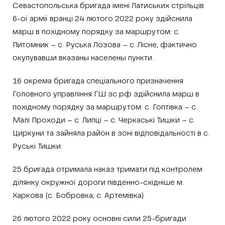
Севастопольська бригада імені Латиських стрільців
6-ої армії вранці 24 лютого 2022 року здійснила
марш в похідному порядку за маршрутом: с.
Питомник – с. Руська Лозова – с. Лісне, фактично
окупувавши вказаны населены пункти.
16 окрема бригада спеціального призначення
Головного управління ГШ зс рф здійснила марш в
похідному порядку за маршрутом: с. Гоптівка – с.
Малі Проходи – с. Липці – с. Черкаські Тишки – с.
Циркуни та зайняла район в зоні відповідальності в с.
Руські Тишки.
25 бригада отримала наказ тримати під контролем
ділянку окружної дороги південно-східніше м.
Харкова (с. Бобровка, с. Артемівка).
26 лютого 2022 року основні сили 25-бригади