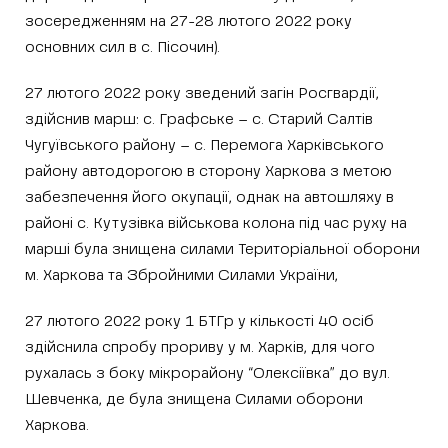
зосередженням на 27-28 лютого 2022 року
основних сил в с. Пісочин).
27 лютого 2022 року зведений загін Росгвардії,
здійснив марш: с. Графське – с. Старий Салтів
Чугуївського району – с. Перемога Харківського
району автодорогою в сторону Харкова з метою
забезпечення його окупації, однак на автошляху в
районі с. Кутузівка військова колона під час руху на
марші була знищена силами Територіальної оборони
м. Харкова та Збройними Силами України,
27 лютого 2022 року 1 БТГр у кількості 40 осіб
здійснила спробу прориву у м. Харків, для чого
рухалась з боку мікрорайону “Олексіївка” до вул.
Шевченка, де була знищена Силами оборони
Харкова.