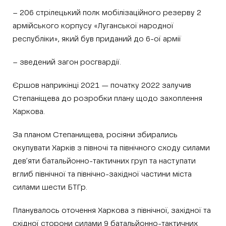
– 206 стрілецький полк мобілізаційного резерву 2
армійського корпусу «Луганської народної
республіки», який був приданий до 6-ої армії
– зведений загон росгвардії.
Єршов наприкінці 2021 — початку 2022 залучив
Степаніщева до розробки плану щодо захоплення
Харкова.
За планом Степанищева, росіяни збирались
окупувати Харків з півночі та північного сходу силами
дев’яти батальйонно-тактичних груп та наступати
вглиб північної та північно-західної частини міста
силами шести БТГр.
Планувалось оточення Харкова з північної, західної та
східної сторони силами 9 батальйонно-тактичних