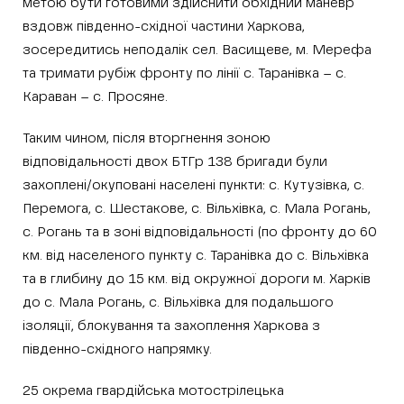
метою бути готовими здійснити обхідний маневр
вздовж південно-східної частини Харкова,
зосередитись неподалік сел. Васищеве, м. Мерефа
та тримати рубіж фронту по лінії с. Таранівка – с.
Караван – с. Просяне.
Таким чином, після вторгнення зоною
відповідальності двох БТГр 138 бригади були
захоплені/окуповані населені пункти: с. Кутузівка, с.
Перемога, с. Шестакове, с. Вільхівка, с. Мала Рогань,
с. Рогань та в зоні відповідальності (по фронту до 60
км. від населеного пункту с. Таранівка до с. Вільхівка
та в глибину до 15 км. від окружної дороги м. Харків
до с. Мала Рогань, с. Вільхівка для подальшого
ізоляції, блокування та захоплення Харкова з
південно-східного напрямку.
25 окрема гвардійська мотострілецька