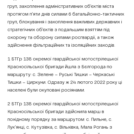
груп, захоплення адміністративних об’єктів міста
протягом п’яти днів силами 6 батальйонно-тактичних
груп, блокування і захоплення важливих державних і
стратегічних об’єктів з подальшим взяттям під
охорону та оборону силами росгвардії, а також
здійснення фільтраційних та ізоляційних заходів.
1 БТГр 138 окремої гвардійської мотострілецької
Красносільської бригади йшла з Бєлгорода по
маршруту: с. Зелене – Руські Тишки – Черкаські
Тишки – Циркуни. Одразу ж 24 лютого 2022 року ці
населені були окуповані росіянами.
2 БТГр 138 окремої гвардійської мотострілецької
Красносільської бригади здійснила марш в
похідному порядку за маршрутом: с. Пильне, с.
Лук’янці, с. Кутузівка, с. Вільхівка, Мала Рогань з