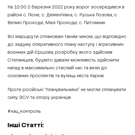
На 12:00 2 березня 2022 року ворог зосередився в
районі с. Лісне, с. Дементіївка, с. Руська Лозова, с.
Великі Проходи, Малі Проходи, с. Питомник.
Всі маршрути сплановані таким чином, що відповідно
до задуму оперативного плану наступу і агресивних
воєнних дій Єршова, розробку якого здійснив
Степаніщев, буцімто давали можливість здійснити
напад в максимально стислий час та вели до
основних проспектів та вулиць міста Харків.
Проте російські “планувальники” не могли спланувати
силу ЗСУ та опору українців.
#хац_контроль
Інші Статті: