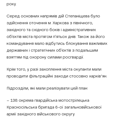
року.
Серед основних напрямів дій Степаніщева було
здійснення оточення м. Харкова з північного,
західного та східного боків і адміністративних
об’єктів міста протягом п’ятьох днів. Також за його
командування мало відбутись блокування важливих
державних і стратегічних об’єктів з подальшим
взяттям під охорону силами росгвардії.
Крім того, у разі захоплення міста окупанти мали
проводити фільтраційні заходи стосовно харківʼян.
Підрозділи, які мали реалізувати цей план:
– 138 окрема гвардійська мотострілецька
Красносільська бригада 6-ої загальновійськової
армії західного військового округу