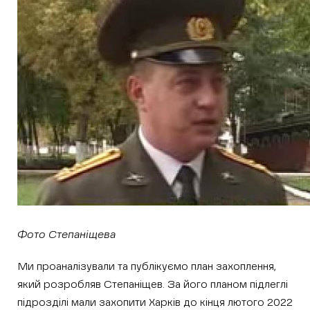
Фото Степаніщева
Ми проаналізували та публікуємо план захоплення,
який розробляв Степаніщев. За його планом підлеглі
підрозділі мали захопити Харків до кінця лютого 2022