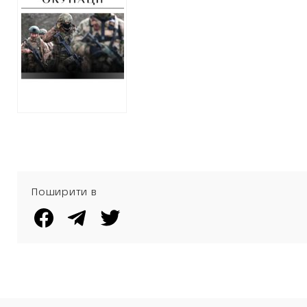
російських
військових, які
убили жителя
Богодухівського
району за
зауваження
Поширити в