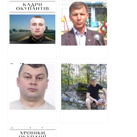
Стало відоме ім’я
Окупанти
російського
призначили
полковника, який
колишнього мера
застрелив
Куп’янська на
цивільного на
“посаду” голови
Харківщині
Петропавлівської
тергромади
Посібники
ХАЦ
російських
ідентифікував
окупантів на
російських
Харківщині. Ізюм
військових, які
та Вовчанськ.
керували
захопленням
територій
Харківської
області
Стали відомі
імена трьох