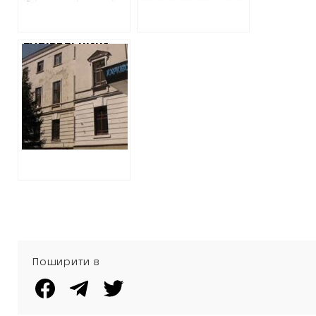
ЗАВИЩЕНА
БУДІВЕЛЬНИКА
ПОЛІГОНІВ У
БОГОДУХОВІ ТА
ЛЮБОТИНІ
ПІДОЗРЮЮТЬ У
РОЗТРАТІ 3
МІЛЬЙОНІВ У
ЧЕРКАСАХ
Поширити в