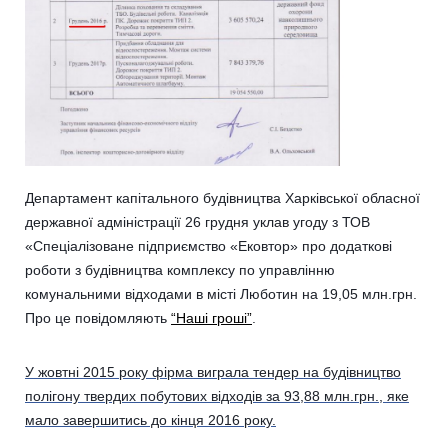
Департамент капітального будівництва Харківської обласної
державної адміністрації 26 грудня уклав угоду з ТОВ
«Спеціалізоване підприємство «Ековтор» про додаткові
роботи з будівництва комплексу по управлінню
комунальними відходами в місті Люботин на 19,05 млн.грн.
Про це повідомляють
“Наші гроші”
.
У жовтні 2015 року фірма виграла тендер на будівництво
полігону твердих побутових відходів за 93,88 млн.грн., яке
мало завершитись до кінця 2016 року.