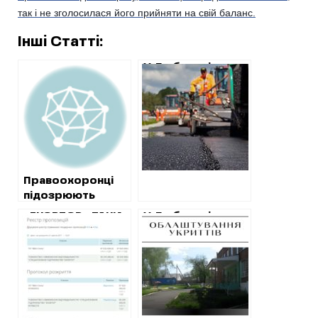
так і не зголосилася його прийняти на свій баланс.
Інші Статті:
У Люботині
збираються
витратити 11
мільйонів на
ремонт доріг
Правоохоронці
підозрюють
приватників у
«ЕКОВТОР» ТАКИ
У Люботині
виведенні коштів
ОТРИМАВ УГОДУ
готуються
на будівництво
НА БУДІВНИЦТВО
відремонтувати
полігону
ПОЛІГОНУ ПІД
два укриття у
ВОВЧАНСЬКОМ.
закладах освіти
ВАРТІСТЬ ДЕЯКИХ
за завищеними
ТОВАРІВ
цінами