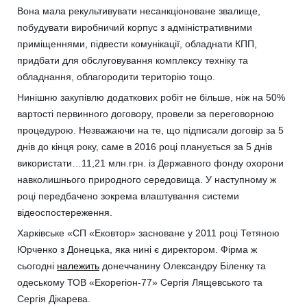
Вона мала рекультивувати несанкціоноване звалище,
побудувати виробничий корпус з адміністративними
приміщеннями, підвести комунікації, обладнати КПП,
придбати для обслуговування комплексу техніку та
обладнання, облагородити територію тощо.
Нинішню закупівлю додаткових робіт не більше, ніж на 50%
вартості первинного договору, провели за переговорною
процедурою. Незважаючи на те, що підписали договір за 5
днів до кінця року, саме в 2016 році планується за 5 днів
використати…11,21 млн.грн. із Державного фонду охорони
навколишнього природного середовища. У наступному ж
році передбачено зокрема влаштування системи
відеоспостереження.
Харківське «СП «Ековтор» засноване у 2011 році Тетяною
Юрченко з Донецька, яка нині є директором. Фірма ж
сьогодні
належить
донеччанину Олександру Біленку та
одеському ТОВ «Екорегіон-77» Сергія Лящевського та
Сергія Дікарева.