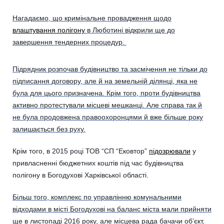
Нагадаємо, що кримінальне провадження щодо
влаштування полігону
в Люботині відкрили ще до
завершення тендерних процедур.
Підрядник розпочав будівництво та засмічення не тільки до
підписання договору, але й на земельній ділянці, яка не
була для цього призначена. Крім того, проти будівництва
активно протестували місцеві мешканці. Але справа так й
не була продовжена правоохоронцями й вже більше року
залишається без руху.
Крім того, в 2015 році ТОВ “СП “Ековтор”
підозрювали
у
привласненні бюджетних коштів під час будівництва
полігону в Богодухові Харківської області.
Більш того, комплекс по управлінню комунальними
відходами в місті Богодухові на баланс міста мали прийняти
ще в листопаді 2016 року, але місцева рада бачачи об’єкт,