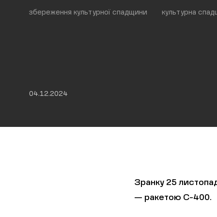
збереження культурної спадщини
культурна спад
04.12.2024
Зранку 25 листопад
— ракетою С-400.