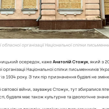
 обласної організації Національної спілки письменни
ницький осередок, каже
Анатолій Стожук
, який з 
ї організації Національної спілки письменників Укра
із 1934 року. З тих пір призначення будівлі не змін
ої світової війни, зауважує Стожук, тут збиралися лі
сті, будівля має також культурне та ідеологічне знач