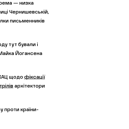
крема — низка
лиці Чернишевській,
ілки письменників
ду тут бували і
 Майка Йогансена
 ХАЦ щодо
фіксації
рілів
архітектори
 проти країни-