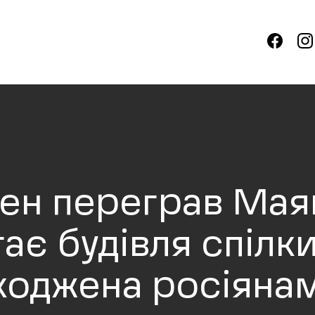
сен переграв Маяк
ає будівля спілк
шкоджена росіяна