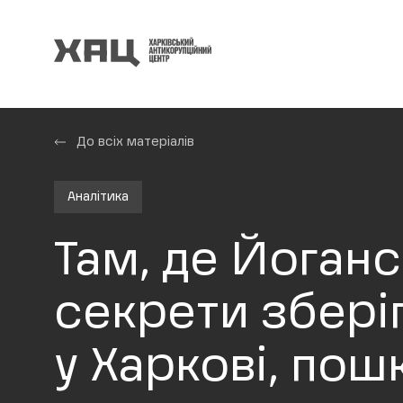
До всіх матеріалів
Аналітика
Там, де Йоган
секрети зберіг
у Харкові, по