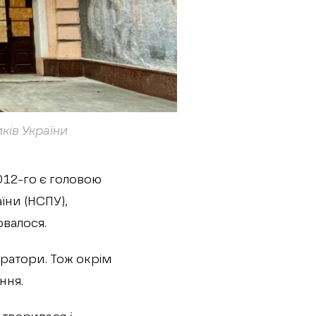
ків України
2012-го є головою
їни (НСПУ),
ювалося.
тератори. Тож окрім
ення.