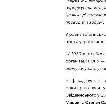
“Через ці стіни про
зароджувалася украї
Це як клуб письмен
проводили збори”.
У розпал сталінськ
проти української ін
“У 1930-х тут збира
організації НСПУ. —
звинувачували у наці
На фасаді будівлі —
роки працювали тут
Свідзинського
у 19
Мисик
та
Степан С