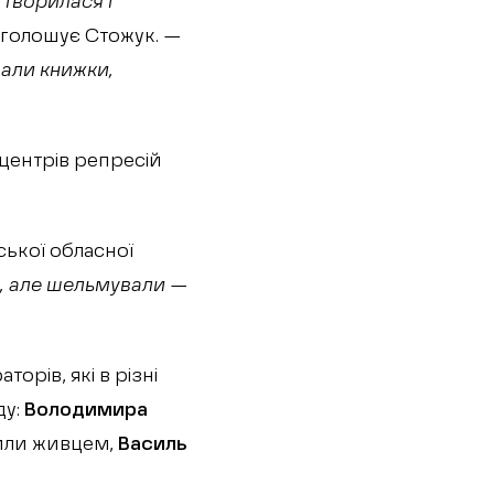
 творилася і
голошує Стожук. —
вали книжки,
 центрів репресій
ської обласної
, але шельмували —
орів, які в різні
ду:
Володимира
лили живцем,
Василь