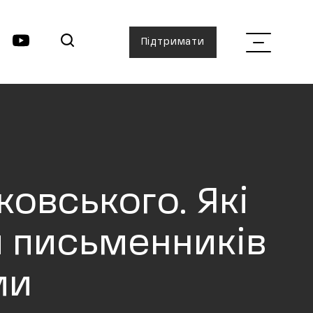
Підтримати
овського. Які
и письменників
ми