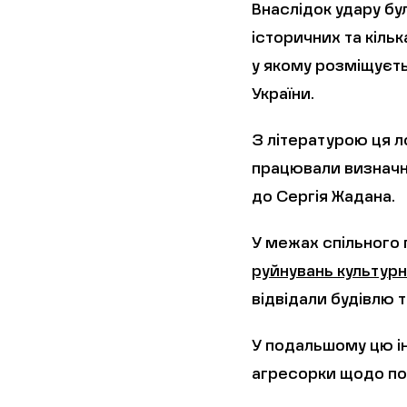
Внаслідок удару бу
історичних та кіль
у якому розміщуєть
України.
З літературою ця ло
працювали визначні
до Сергія Жадана.
У межах спільного
руйнувань культурн
відвідали будівлю 
У подальшому цю і
агресорки щодо п