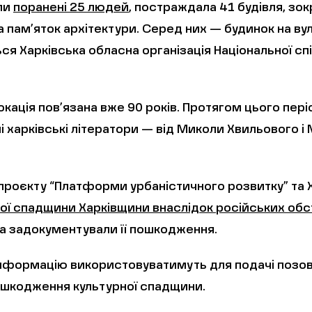
ли
поранені 25 людей
, постраждала 41 будівля, зо
ка пам’яток архітектури. Серед них — будинок на ву
ся Харківська обласна організація Національної сп
кація пов’язана вже 90 років. Протягом цього періо
 харківські літератори — від Миколи Хвильового і
 проєкту “Платформи урбаністичного розвитку” та
ої спадщини Харківщини внаслідок російських обст
та задокументували її пошкодження.
нформацію використовуватимуть для подачі позову
ошкодження культурної спадщини.