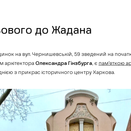
ьового до Жадана
нок на вул. Чернишевській, 59 зведений на початку 
м архітектора
Олександра Гінзбурга
, є
пам’яткою ар
днією з прикрас історичного центру Харкова.