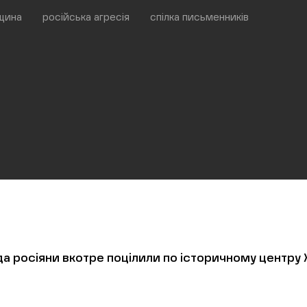
щина
російська агресія
спілка письменників
а росіяни вкотре поцілили по історичному центру 