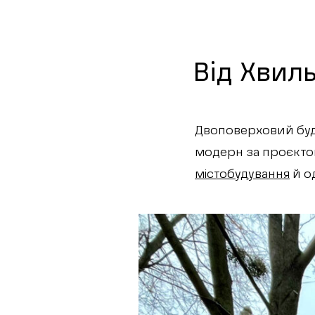
Від Хвил
Двоповерховий буди
модерн за проєкто
містобудування
й о