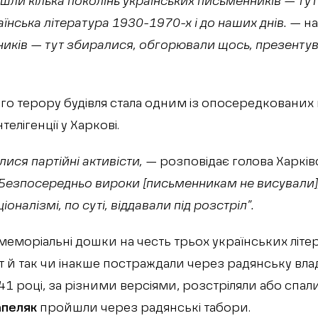
йшли кілька поколінь українських письменників — тут
нська література 1930-1970-х і до наших днів.
— на
ників — тут збиралися, обгорювали щось, презенту
ого терору будівля стала одним із опосередкованих
телігенції у Харкові.
лися партійні активісти,
— розповідає голова Харків
Безпосередньо вироки [письменникам не висували]
оналізмі, по суті, віддавали під розстріл”.
 меморіальні дошки на честь трьох українських літерат
 й так чи інакше постраждали через радянську вла
41 році, за різними версіями, розстріляли або спа
апеляк
пройшли через радянські табори.