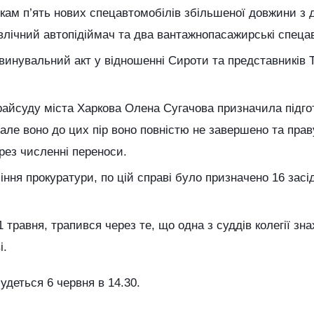
кам п’ять нових спецавтомобілів збільшеної довжини з
влічний автопідіймач та два вантажнопасажирські спецав
бвинувальний акт у відношенні Сироти та представників
айсуду міста Харкова Олена Сугачова призначила підгот
 але воно до цих пір воно повністю не завершено та пра
ерез численні переноси.
ння прокуратури, по цій справі було призначено 16 засі
 травня, трапився через те, що одна з суддів колегії зн
і.
удеться 6 червня в 14.30.