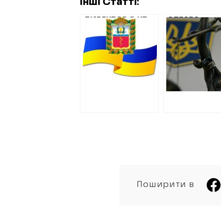
Інші Статті:
ДИРЕКТОР З КП
СПРАВА
КЕРНЕСА ТА ЙОГО
ДИРЕКТОР К
ЗАСТУПНИК
СЕМЕНА СИР
РОЗІГРАЛИ 11
ВЖЕ МАЙЖЕ
МІЛЬЙОНІВ НА
ПІВРОКУ СУД
РЕМОНТ
МОЖЕ ПРОВ
ДИТСАДКА.
ПІДГОТОВЧЕ
ДЕШЕВШИХ – НЕ
ЗАСІДАННЯ
ДОПУСТИЛИ.
Поширити в