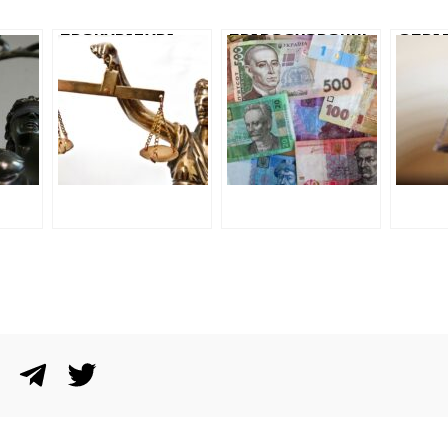
ПРОКУРАТУРА
ПРАВООХОРОНЦІ
СПРА
П
ПОЧАЛА
РОЗСЛІДУЮТЬ
ДИРЕ
ОТИ:
СУДИТИСЯ З
ПРИВЛАСНЕННЯ 4
СЕМЕ
«МЕТАЛІСТОМ»
МІЛЬЙОНІВ
ВЖЕ Р
 НЕ
ЗА БОРГИ
ГРИВЕНЬ НА
МОЖУ
ЕСТИ
ОРЕНДУ ЗЕМЛІ
РЕМОНТІ ДЮСШ
ПРОГ
ПІД БАЗОЮ У
У ЛОЗОВІЙ
ОБВИ
ВИСОКОМУ
АКТ