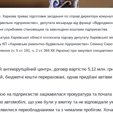
. Харкова триває підготовче засідання по справі директора комуна
івельне підприємство», депутата міськради від фракції «Відродже
нні службовим становищем та заволодінні коштами підприємства.
атура Харківської області оголосила п
ідозру депутату Харківської мі
у КП «Харківське ремонтно-будівельне підприємство» Семену Сирот
лення (ч. 5 ст. 191, ч. 2 ст. 366 КК України) при закупівлі спецавто
й антикорупційний центр», договір вартістю 5,12 млн. гр
, бюджетні кошти перераховані, однак придбані автівки 
цією на підприємстві зацікавилася прокуратура та почала
о автомобілі, що уже були у вжитку та не відповідали у
виявилися переобладнаними та з чималим пробігом. Хоч