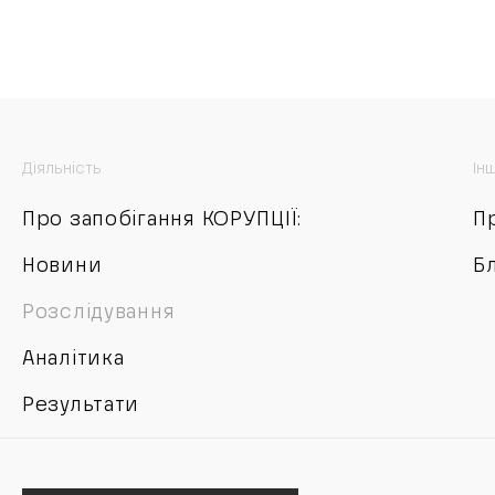
Діяльність
Ін
Про запобігання КОРУПЦІЇ:
П
Новини
Б
Розслідування
Аналітика
Результати