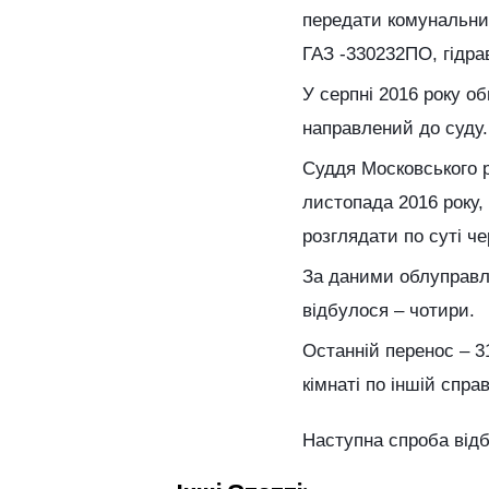
передати комунальни
ГАЗ -330232ПО, гідра
У серпні 2016 року о
направлений до суду.
Суддя Московського р
листопада 2016 року,
розглядати по суті ч
За даними облуправлі
відбулося – чотири.
Останній перенос – 31
кімнаті по іншій справ
Наступна спроба відб