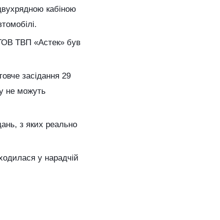
 двухрядною кабіною
томобілі.
 ТОВ ТВП «Астек» був
овче засідання 29
ву не можуть
дань, з яких реально
аходилася у нарадчій