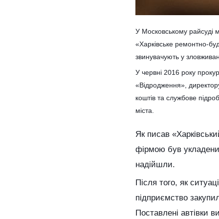
У Московському райсуді м
«Харківське ремонтно-буд
звинувачують у зловжива
У червні 2016 року прокур
«Відродження», директор
коштів та службове підроб
міста.
Як писав «Харківськи
фірмою був укладений
надійшли.
Після того, як ситуа
підприємство закупил
Поставлені автівки 