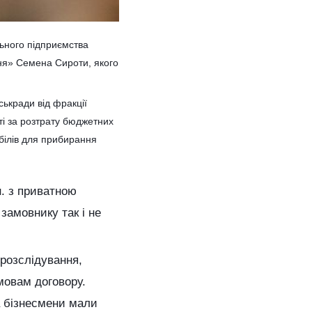
льного підприємства
ння» Семена Сироти, якого
ськради від фракції
і за розтрату бюджетних
мобілів для прибирання
н. з приватною
замовнику так і не
 розслідування,
мовам договору.
а бізнесмени мали