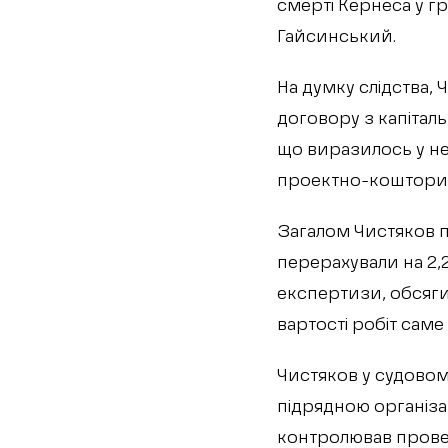
смерті Кернеса у гр
Гайсинський.
На думку слідства,
договору з капітал
що виразилось у не
проектно-кошторисн
Загалом Чистяков п
перерахували на 2,2
експертизи, обсяги
вартості робіт саме
Чистяков у судовом
підрядною організа
контролював прове