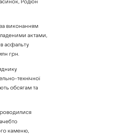
пасинок, Родіон
 за виконанням
складеними актами,
ів асфальту
лн грн.
ряднику
ельно-технічної
ють обсягам та
 проводилися
начебто
ого каменю,