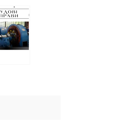
оштрафував
’янина, який
с
масштабної
 зробив
т для
ії з
онного
ру росії