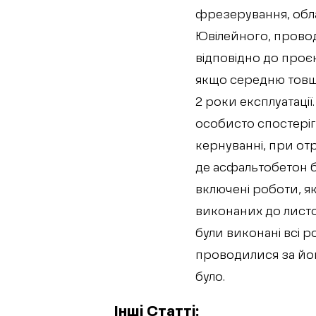
фрезерування, обла
Ювілейного, прово
відповідно до проєк
якщо середню товщи
2 роки експлуатації
особисто спостеріг
кернуванні, при отр
де асфальтобетон б
включені роботи, я
виконаних до листо
були виконані всі р
проводилися за йог
було.
Інші Статті: