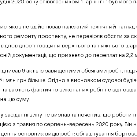
удні 2020 року співвласником “Паркінг+” був його 
 Чистяков не здійснював належний технічний нагляд
ьного ремонту проспекту, не перевіряв обсяги за 
відповідності товщини верхнього та нижнього шар
ій документації, що призвело до переплат на 2,2 м
ідписав 9 актів із завищеними обсягами робіт, під
4 млн грн більше. Згідно з висновком судової будів
 та вартість фактично виконаних робіт не відповіда
 на цю суму.
у засіданні вину не визнав та пояснив, що роботи
цією з травня по серпень-вересень 2020 року. Він 
дення основних видів робіт: облаштування бортов