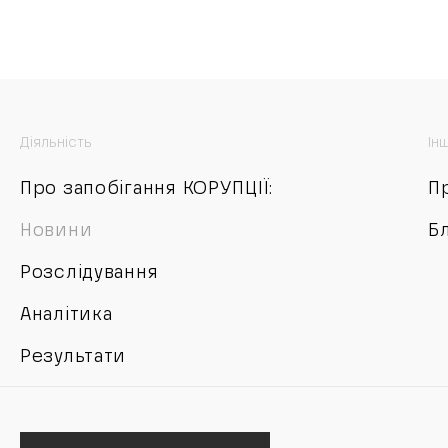
Діяльність
Ін
Про запобігання КОРУПЦІЇ:
П
Новини
Б
Розслідування
Аналітика
Результати