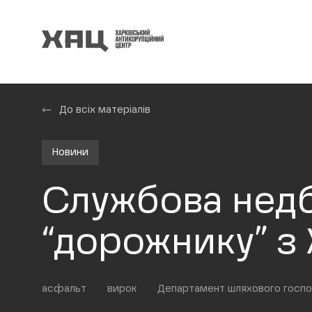
До всіх матеріалів
Новини
Службова недба
“дорожнику” з 
асфальт
вирок
Департамент шляхового госп