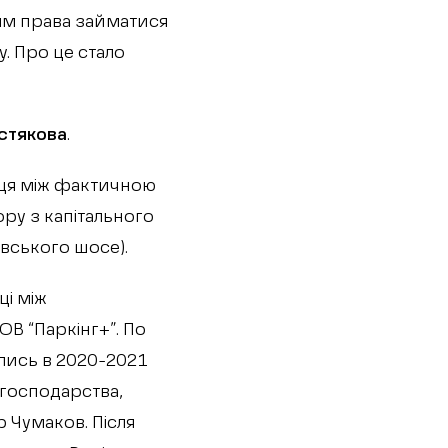
ям права займатися
у. Про це стало
истякова
.
ниця між фактичною
ору з капітального
івського шосе).
ці між
В “Паркінг+”. По
ались в 2020-2021
 господарства,
 Чумаков. Після