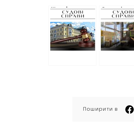
Штраф – вирок
Суд виніс
трьом
умовний вир
залізничникам, які
харків’янину,
співпрацювали з
оприлюднюв
росіянами на
місця видачі
Харківщині
повісток
Поширити в