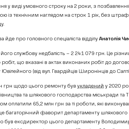
я у виді умовного строку на 2 роки, з позбавленн
ною із технічним наглядом на строк 1 рік, без штраф
у.
а йде про головного спеціаліста відділу
Анатолія Ч
 його службову недбалість – 2 241 079 грн. Це різ
ю робіт, що вказані в актах виконаних робіт до догов
вілейного (від вул. Гвардійців Широнінців до Салт
лн грн щодо цього ремонту був
укладений
у 2020 ро
вництва та шляхового господарства міськради та ТО
ом оплатили 65,2 млн грн за ті роботи, які виконув
– це багаторічний фаворит департаменту шляхового
го був ексдиректор цього департаменту Володимир