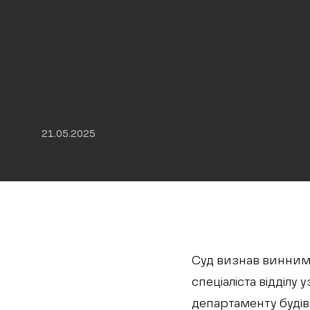
21.05.2025
Суд визнав винним 
спеціаліста відділу
департаменту будів