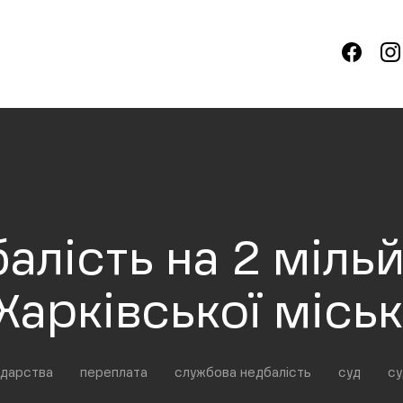
лість на 2 мільй
Харківської місь
одарства
переплата
службова недбалість
суд
су