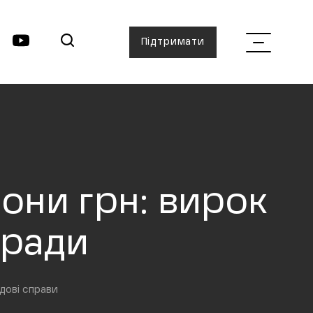
Підтримати
они грн: вирок
кради
дові справи