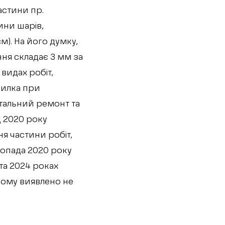
астини пр.
ини шарів,
м). На його думку,
ння складає 3 мм за
 видах робіт,
милка при
італьний ремонт та
д 2020 року
я частини робіт,
топада 2020 року
та 2024 роках
йному виявлено не