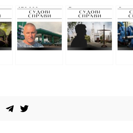
170 000 гривень
Два роки умовно
Суд 
ок
штрафу – вирок
— вирок адміну
харків
 який
депутату на
Телеграм-канала
під ча
ав
Харківщині, який
про вручення
повно
продавав пальне
повісток у
війни
з дозволу
Харкові
проєк
окупантів
компан
обор
секто