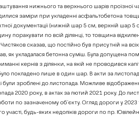
штування нижнього та верхнього шарів проїзної ч
дилися заміри при укладенні асфальтобетона товщ
тної документації (нижній шар 5 см, верхній шар 5 с
ну порахувати по всій ділянці, то товщина відхиле
. Чистяков сказав, що постійно був присутній на всіх
ав, як укладалася бетонна суміш. Була допущена по
иманні кернів з ділянки, на якій не проводився кап
уло покладено лише в один шар. В акти за листопа
кі були зроблені до листопада. Можливе відображенн
пада 2020 року, в актах за лютий 2021 року. До лис
оботи по зазначеному об`єкту. Огляд дороги у 2023 
о участі, будь-яких недоліків дороги по пр. Ювіле