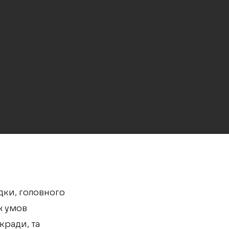
дки, головного
их умов
кради, та