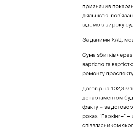
призначив покаранн
діяльністю, пов`яза
відомо
з вироку суд
За даними ХАЦ, мов
Сума збитків через
вартістю та вартіст
ремонту проспекту Ю
Договір на 102,3 м
департаментом буді
факту – за договор
роках. “Паркінг+” 
співвласником яко