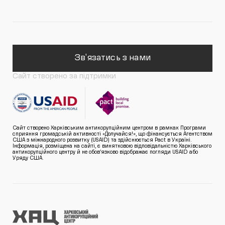
Зв'язатись з нами
Сайт створено за підтримки
Сайт створено Харківським антикорупційним центром в рамках Програми
сприяння громадській активності «Долучайся!», що фінансується Агентством
США з міжнародного розвитку (USAID) та здійснюється Pact в Україні.
Інформація, розміщена на сайті, є винятковою відповідальністю Харківського
антикорупційного центру й не обов’язково відображає погляди USAID або
Уряду США.