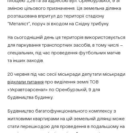
площею 1,26 га за адресою вул. Оренбурзької, 9 зі
зміною цільового призначення. Ця земельна ділянка
розташована впритул до території стадіону
“Металіст”, поруч зі входом на Східну трибуну.
На сьогоднішній день ця територія використовується
для паркування транспортних засобів, в тому числі –
спеціальних, під час проведення футбольних матчів
та інших заходів.
20 червня під час сесії міськради депутати міськради
відклали питання
про виділення землі ТОВ
«Укравтоарсенал» по Оренбурзькій, 9 для
будівництва будинку.
Будівництво багатофункціонального комплексу з
житловими квартирами на цій земельній ділянці може
стати перешкодою для проведення в подальшому на