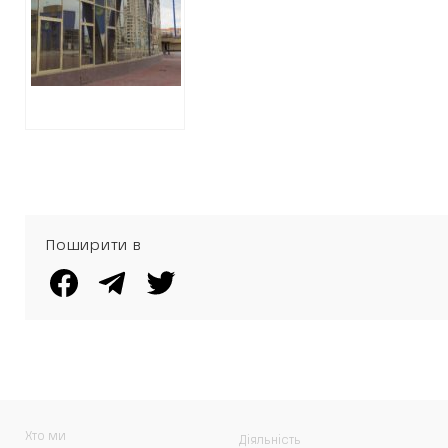
стадіону
“Металіст”
Поширити в
Хто ми
Діяльність