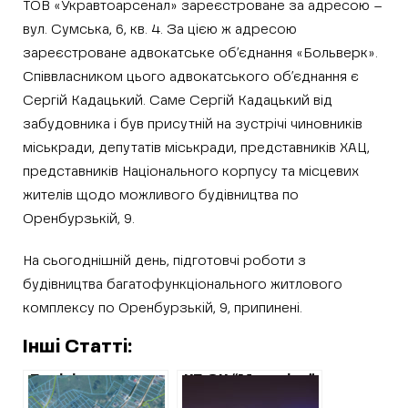
ТОВ «Укравтоарсенал» зареєстроване за адресою –
вул. Сумська, 6, кв. 4. За цією ж адресою
зареєстроване адвокатське об’єднання «Больверк».
Співвласником цього адвокатського об’єднання є
Сергій Кадацький. Саме Сергій Кадацький від
забудовника і був присутній на зустрічі чиновників
міськради, депутатів міськради, представників ХАЦ,
представників Національного корпусу та місцевих
жителів щодо можливого будівництва по
Оренбурзькій, 9.
На сьогоднішній день, підготовчі роботи з
будівництва багатофункціонального житлового
комплексу по Оренбурзькій, 9, припинені.
Інші Статті:
Поліція вважає,
КП СК “Металіст”
що будівництво
генерує збитки