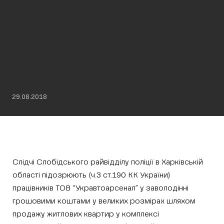
29.08.2018
Слідчі Слобідського райвідділу поліції в Харківській
області підозрюють (ч.3 ст.190 КК України)
працівників ТОВ “Укравтоарсенал” у заволодінні
грошовими коштами у великих розмірах шляхом
продажу житлових квартир у комплексі