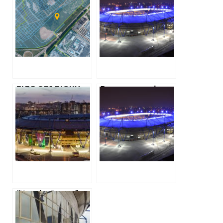
електродепо
після переходу у
«Олексіївське»
власність міста
під загрозою
через роздачу
земель – ухвала
суду
БІЛЯ СТАДІОНУ
Реконструкція
“МЕТАЛІСТ”
стадіону
ПОЧИНАЮТЬСЯ
“Металіст”: 1,5
РОБОТИ З
мільйони
БУДІВНИЦТВА
витратять на
ЖИТЛОВОГО
проектно-
КОМПЛЕКСУ
кошторисну
документацію
“Харків-Арена”
шукає орендарів
на частину