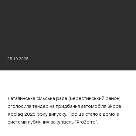
25.10.2025
Наталинська сільська рада (Берестинський район)
оголосила тендер на придбання автомобіля Skoda
Kodiaq 2025 року випуску. Про це стало
відомо
з
системи публічних закупівель “ProZorro”.