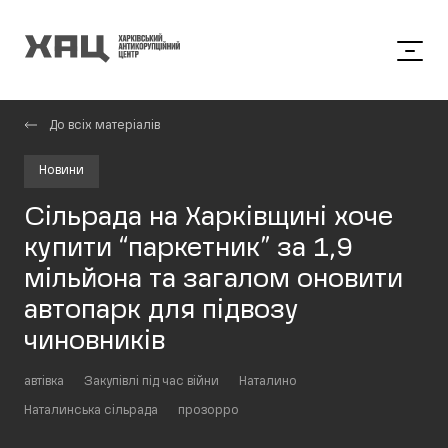
До всіх матеріалів
Новини
Сільрада на Харківщині хоче
купити “паркетник” за 1,9
мільйона та загалом оновити
автопарк для підвозу
чиновників
автівка
Закупівлі під час війни
Наталино
Наталинська сільрада
прозорро