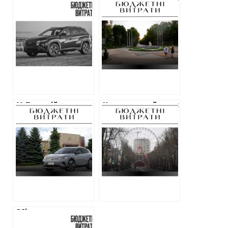
Харківщині купує
Харкова
позашляховик за
витратить 400
1,3 мільйона: не
000 гривень на
для війська
унітази та
комплектуючі
для туалетів
У Лозовій
Центральний парк
купують
планує витратити
електромобіль за
на два вагончики
1,5 мільйона
900 000 гривень
гривень
Міська рада на
Харківщині купує