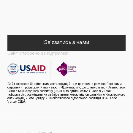
Зв'язатись з нами
Сайт створено за підтримки
Сайт створено Харківським антикорупційним центром в рамках Програми
сприяння громадській активності «Долучайся!», що фінансується Агентством
США з міжнародного розвитку (USAID) та здійснюється Pact в Україні.
Інформація, розміщена на сайті, є винятковою відповідальністю Харківського
антикорупційного центру й не обов’язково відображає погляди USAID або
Уряду США.