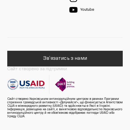
Youtube
Зв'язатись з нами
Сайт створено за підтримки
Сайт створено Харківським антикорупційним центром в рамках Програми
сприяння громадській активності «Долучайся!», що фінансується Агентством
США з міжнародного розвитку (USAID) та здійснюється Pact в Україні.
Інформація, розміщена на сайті, є винятковою відповідальністю Харківського
антикорупційного центру й не обов’язково відображає погляди USAID або
Уряду США.