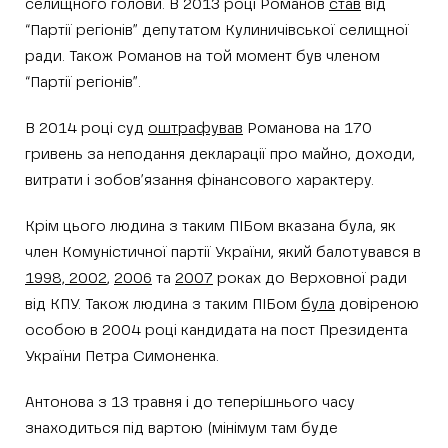
селищного голови. В 2013 році Романов
став
від
“Партії регіонів” депутатом Кулиничівської селищної
ради. Також Романов на той момент був членом
“Партії регіонів”.
В 2014 році суд
оштрафував
Романова на 170
гривень за неподання декларації про майно, доходи,
витрати і зобов’язання фінансового характеру.
Крім цього людина з таким ПІБом вказана була, як
член Комуністичної партії України, який балотувався в
1998, 2002
,
2006
та
2007
роках до Верховної ради
від КПУ. Також людина з таким ПІБом
була
довіреною
особою в 2004 році кандидата на пост Президента
України Петра Симоненка.
Антонова з 13 травня і до теперішнього часу
знаходиться під вартою (мінімум там буде