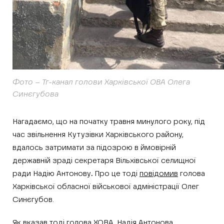
Фото – Тг-канал голови Харківської ОВА Олега
Синєгубова
Нагадаємо, що на початку травня минулого року, під
час звільнення Кутузівки Харківського району,
вдалось затримати за підозрою в ймовірній
державній зраді секретаря Вільхівської селищної
ради Надію Антонову
.
Про це тоді
повідомив
голова
Харківської обласної військової адміністрації Олег
Синєгубов.
Як вказав тоді голова ХОВА, Надія Антонова