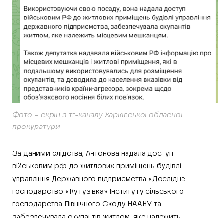
Фото – скрін з тг-каналу Харківської обласної
прокуратури
За даними слідства, Антонова надала доступ
військовим рф до житлових приміщень будівлі
управління Державного підприємства «Дослідне
господарство «Кутузівка» Інституту сільського
господарства Північного Сходу НААНУ та
забезпечувала окупантів житлом, яке належить