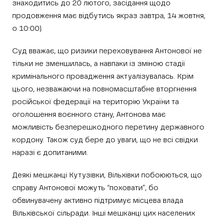
знаходитись до 20 лютого, засідання щодо
продовження має відбутись якраз завтра, 14 жовтня,
о 10:00).
Суд вважає, що ризики переховування Антонової не
тільки не зменшилась, а навпаки із зміною стадії
кримінального провадження актуалізувалась. Крім
цього, незважаючи на повномасштабне вторгнення
російської федерації на територію України та
оголошення воєнного стану, Антонова має
можливість безперешкодного перетину державного
кордону. Також суд бере до уваги, що не всі свідки
наразі є допитаними.
Деякі мешканці Кутузівки, Вільхівки побоюються, що
справу Антонової можуть “поховати”, бо
обвинувачену активно підтримує місцева влада
Вільхівської сільради. Інші мешканці цих населених