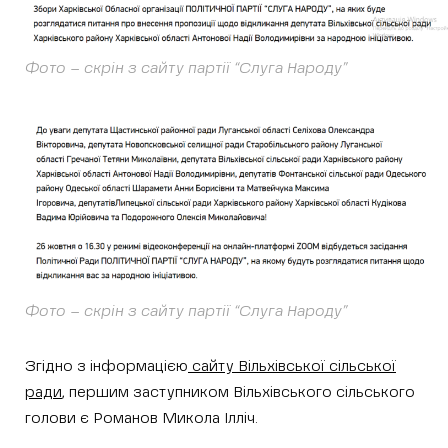
Фото – скрін з сайту партії “Слуга Народу”
Фото – скрін з сайту партії “Слуга Народу”
Згідно з інформацією
сайту Вільхівської сільської
ради
, першим заступником Вільхівського сільського
голови є Романов Микола Ілліч.