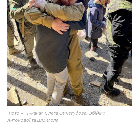
Фото – ТГ-канал Олега Синєгубова. Обійми
Антонової та Шмиголя