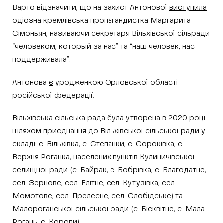
Варто відзначити, що на захист Антонової
виступила
одіозна кремлівська пропагандистка Маргарита
Сімоньян, називаючи секретаря Вільхівської сільради
“человеком, который за нас” та “наш человек, нас
поддерживала”.
Антонова
є
уродженкою Орловської області
російської федерації.
Вільхівська сільська рада була утворена в 2020 році
шляхом приєднання до Вільхівської сільської ради у
складі: с. Вільхівка, с. Степанки, с. Сороківка, с.
Верхня Роганка, населених пунктів Кулиничівської
селищної ради (с. Байрак, с. Бобрівка, с. Благодатне,
сел. Зернове, сел. Елітне, сел. Кутузівка, сел.
Момотове, сел. Прелесне, сел. Слобідське) та
Малороганської сільської ради (с. Бісквітне, с. Мала
Рогань, с. Коропи).