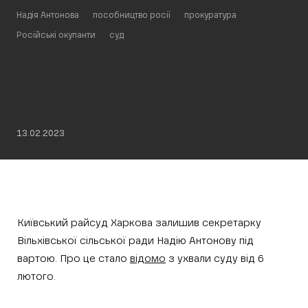
Надія Антонова
пособництво росії
прокуратура
Російські окупанти
суд
13.02.2023
Київський райсуд Харкова залишив секретарку
Вільхівської сільської ради Надію Антонову під
вартою. Про це стало
відомо
з ухвали суду від 6
лютого.