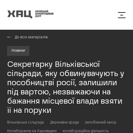
До всіх матеріалів
Новини
Секретарку Вільхівської
сільради, яку обвинувачують у
пособництві росії, залишили
під вартою, незважаючи на
бажання місцевої влади взяти
її на поруки
Вільхівська сільрада
Державна зрада
запобіжний захід
Колаборанти на Харківщині
колабораційна діяльність