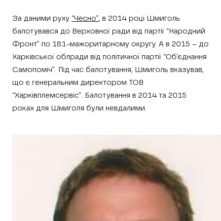
За даними руху
“Чесно”
, в 2014 році Шмиголь
балотувався до Верховної ради від партії “Народний
Фронт” по 181-мажоритарному округу. А в 2015 – до
Харківської облради від політичної партії “Об’єднання
Самопоміч”. Під час балотування, Шмиголь вказував,
що є генеральним директором ТОВ
“Харківплемсервіс”. Балотування в 2014 та 2015
роках для Шмиголя були невдалими.