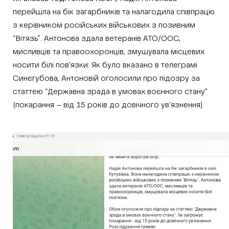
перейшла на бік загарбників та налагодила співпрацю
з керівником російських військових з позивним
“Вітязь”. Антонова здала ветеранів АТО/ООС,
мисливців та правоохоронців, змушувала місцевих
носити білі пов’язки. Як було вказано в телеграмі
Синєгубова, Антоновій оголосили про підозру за
статтею “Державна зрада в умовах воєнного стану”
(покарання – від 15 років до довічного ув’язнення).