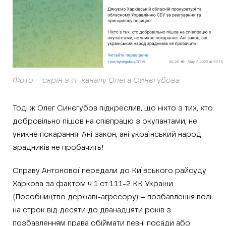
Фото – скрін з тг-каналу Олега Синєгубова
Тоді ж Олег Синєгубов підкреслив, що ніхто з тих, хто
добровільно пішов на співпрацю з окупантами, не
уникне покарання. Ані закон, ані український народ
зрадників не пробачить!
Справу Антонової передали до Київського райсуду
Харкова за фактом ч.1 ст.111-2 КК України
(Пособництво державі-агресору) – позбавлення волі
на строк від десяти до дванадцяти років з
позбавленням права обіймати певні посади або