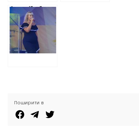
Апеляційний суд
відправив під
домашній арешт
гауляйтершу
Савинців
Ізюмського
району
Поширити в