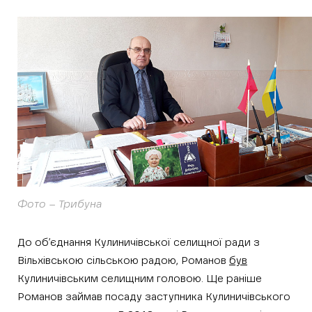
Фото – Трибуна
До об’єднання Кулиничівської селищної ради з
Вільхівською сільською радою, Романов
був
Кулиничівським селищним головою. Ще раніше
Романов займав посаду заступника Кулиничівського