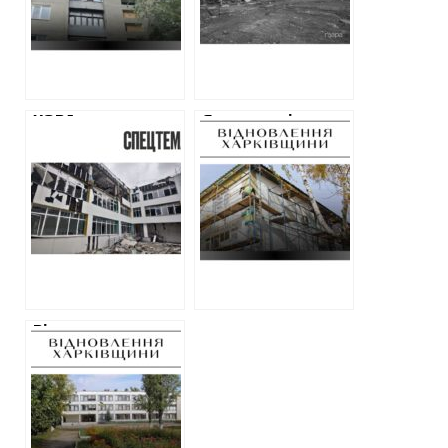
витратять 5 млн
1,3 млн грн за
грн
консультації
проєкту отримає
фірма
ексчиновника
ХОВА промовчала
Як розподілили
про удар
90 мільйонів
безпілотників по
гривень на
ліцею на
відновлення
Харківщині. На
об’єктів на
його відбудову
Харківщині у
витратили понад
жовтні
200 мільйонів
гривень
Відновлення
ліцею у Старому
Салтові за 200
мільйонів:
підрядник та
фантастичні