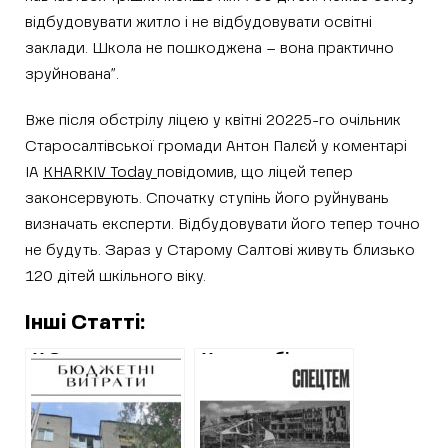
відбудовувати житло і не відбудовувати освітні
заклади. Школа не пошкоджена – вона практично
зруйнована”.
Вже після обстрілу ліцею у квітні 20225-го очільник
Старосалтівської громади Антон Палєй у коментарі
ІА
KHARKIV Today
повідомив, що ліцей тепер
законсервують. Спочатку ступінь його руйнувань
визначать експерти. Відбудовувати його тепер точно
не будуть. Зараз у Старому Салтові живуть близько
120 дітей шкільного віку.
Інші Статті:
У Старому
Укриття біля
Салтові на
зруйнованого
ремонт підвалу
двічі ліцею на
будинку
Харківщині таки
додатково
хочуть будувати.