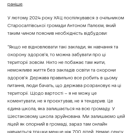
раніше
.
У лютому 2024 року ХАЦ поспілкувався з очільником
Старосалтівської громади Антоном Палєєм, який
таким чином пояснив необхідність відбудови:
“Якщо не відновлювати такі заклади, як навчання та
охорону здоров’я, то можна забувати про ці
території зовсім. Ніхто не побажає там жити,
неможливе життя без закладів освіти та охорони
здоров’я. Держава правильно все робить в цьому
питання, люди бачать, що держава розраховує на ці
території. Щодо вартості – я не можу це
коментувати, не я проєктував, не я тендерив. Це
єдина школа, яка залишається на всю громаду. У
Шестаковому школа зруйнована. Ми залишаємо цей
ліцей як опорний в громаді, зараз там онлайн
навчається трішки менше ніж 700 дітей. Немає сенсу