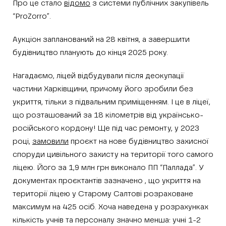
Про це стало
відомо
з системи публічних закупівель
“ProZorro”.
Аукціон запланований на 28 квітня, а завершити
будівництво планують до кінця 2025 року.
Нагадаємо, ліцей відбудували після деокупації
частини Харківщини, причому його зробили без
укриття, тільки з підвальним приміщенням. І це в ліцеї,
що розташований за 18 кілометрів від українсько-
російського кордону! Ще під час ремонту, у 2023
році,
замовили
проєкт на нове будівництво захисної
споруди цивільного захисту на території того самого
ліцею. Його за 1,9 млн грн виконало ПП “Паллада”. У
документах проєктантів зазначено , що укриття на
території ліцею у Старому Салтові розраховане
максимум на 425 осіб. Хоча наведена у розрахунках
кількість учнів та персоналу значно менша: учні 1-2