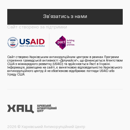
Зв'язатись з нами
Сайт створено за підтримки
Сайт створено Харківським антикорупційним центром в рамках Програми
сприяння громадській активності «Долучайся!», що фінансується Агентством
США з міжнародного розвитку (USAID) та здійснюється Pact в Україні.
Інформація, розміщена на сайті, є винятковою відповідальністю Харківського
антикорупційного центру й не обов’язково відображає погляди USAID або
Уряду США.
2026 © Харківський Антикорупційний Центр