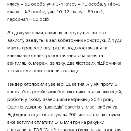
класу – 51 особа, учні 3-4 класу – 71 особа, учні 5-9
класу – 42 особи, учні 10-12 класу – 59 осіб,
персонал – 56 осіб.
За документами, захисну споруду цивільного
захисту зведуть із залізобетонних конструкцій, туди
мають провести внутрішнє водопостачання та
каналізацію, електропостачання, опалення та
вентиляцію, мережі зв’язку, два ліфтових підйомника
та системи пожежної сигналізації.
Тендер оголосили увечері 11 квітня. А у ніч проти 6
квітня п’ять російських безпілотників атакували ліцей,
роботи у якому завершили наприкінці 2024 року.
Один із ударних “шахедів” залетів у клас і вибухнув.
Відбудова ліцею коштувала 205 млн грн, із цієї суми
вже встигли сплатити 148 млн грн на рахунки
підрядника, ТОВ “Слобожанська будівельна компанія