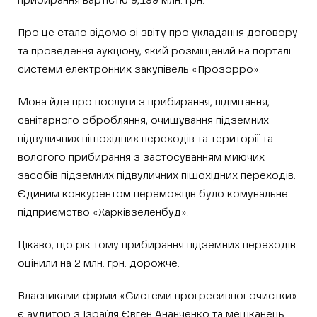
прибирання вартістю 9,199 млн. грн.
Про це стало відомо зі звіту про укладання договору
та проведення аукціону, який розміщений на порталі
системи електронних закупівель
«Прозорро»
.
Мова йде про послуги з прибирання, підмітання,
санітарного обробляння, очищування підземних
підвуличних пішохідних переходів та території та
вологого прибирання з застосуванням миючих
засобів підземних підвуличних пішохідних переходів.
Єдиним конкурентом переможців було комунальне
підприємство «Харківзеленбуд».
Цікаво, що рік тому прибирання підземних переходів
оцінили на 2 млн. грн. дорожче.
Власниками фірми «Системи прогресивної очистки»
є аудитор з Ізраїля Євген Ананченко та мешканець