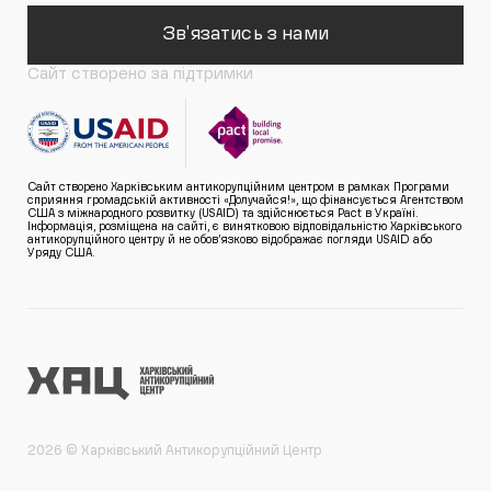
Зв'язатись з нами
Сайт створено за підтримки
Сайт створено Харківським антикорупційним центром в рамках Програми
сприяння громадській активності «Долучайся!», що фінансується Агентством
США з міжнародного розвитку (USAID) та здійснюється Pact в Україні.
Інформація, розміщена на сайті, є винятковою відповідальністю Харківського
антикорупційного центру й не обов’язково відображає погляди USAID або
Уряду США.
2026 © Харківський Антикорупційний Центр