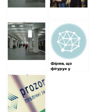
мільйонів гривень
Червоні
прибиральні
жилети у метро
залишаються.
Харківський
метрополітен
переплатив 2
мільйони на
Фірма, що
закупівлі послуг з
фігурує у
прибирання
кримінальних
У Харкові на ще
провадженнях,
один «прозорий
отримала від
офіс» витратять
теплових мереж
сто мільйонів
понад три
мільйона гривень