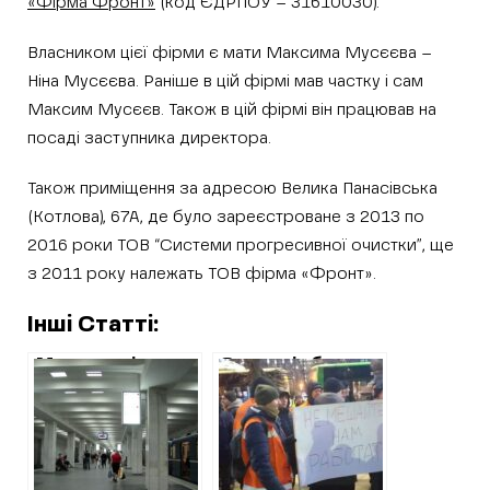
«Фірма Фронт»
(код ЄДРПОУ – 31610030).
Власником цієї фірми є мати Максима Мусєєва –
Ніна Мусєєва. Раніше в цій фірмі мав частку і сам
Максим Мусєєв. Також в цій фірмі він працював на
посаді заступника директора.
Також приміщення за адресою Велика Панасівська
(Котлова), 67А, де було зареєстроване з 2013 по
2016 роки ТОВ “Системи прогресивної очистки”, ще
з 2011 року належать ТОВ фірма «Фронт».
Інші Статті:
Метрополітен в
Загальні збитки в
півтора рази
2018 році
переплатить за
метрополітену,
гумові килими
трамвайних та
тролейбусних
депо, склали 275