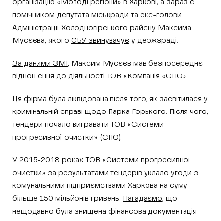
організацію «Молоді регіони» в Харкові, а зараз є
помічником депутата міськради та екс-голови
Адміністрації Холодногірського району Максима
Мусєєва, якого
СБУ звинувачує
у держзраді.
За даними ЗМІ
, Максим Мусєєв мав безпосереднє
відношення до діяльності ТОВ «Компанія «СПО».
Ця фірма була ліквідована після того, як засвітилася у
кримінальній справі щодо Парка Горького. Після чого,
тендери почало вигравати ТОВ «Системи
прогресивної очистки» (СПО).
У 2015-2018 роках ТОВ «Системи прогресивної
очистки» за результатами тендерів уклало угоди з
комунальними підприємствами Харкова на суму
більше 150 мільйонів гривень.
Нагадаємо
, що
нещодавно була знищена фінансова документація