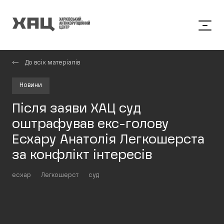
До всіх матеріалів
Новини
Після заяви ХАЦ суд
оштрафував екс-голову
Есхару Анатолія Легкошерста
за конфлікт інтересів
есхар
Легкошерст
суд