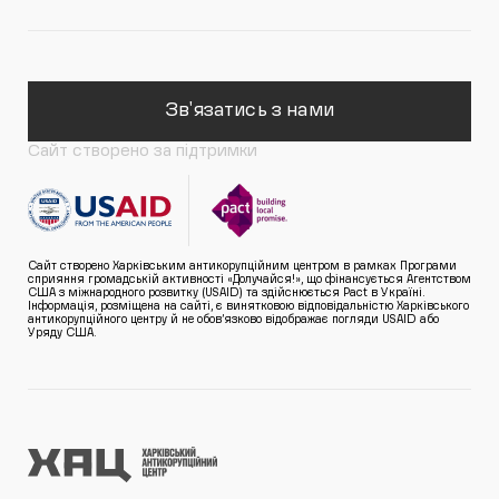
Зв'язатись з нами
Сайт створено за підтримки
Сайт створено Харківським антикорупційним центром в рамках Програми
сприяння громадській активності «Долучайся!», що фінансується Агентством
США з міжнародного розвитку (USAID) та здійснюється Pact в Україні.
Інформація, розміщена на сайті, є винятковою відповідальністю Харківського
антикорупційного центру й не обов’язково відображає погляди USAID або
Уряду США.