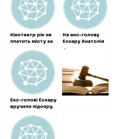
Кінотеатр рік не
На екс-голову
платить місту за
Есхару Анатолія
землю. Рішення
Легкошерста
Суд затвердив
суду
склали 22
проведення
протоколи через
експертиз по
конфлікт
справі «ІНДІГО-
інтересів
ГРУП»
Екс-голові Есхару
вручили підозру,
але в’язниця
йому не загрожує