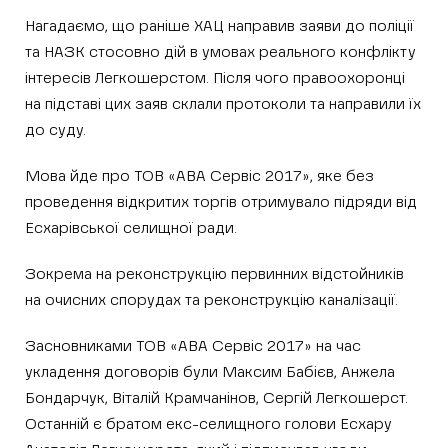
Нагадаємо, що раніше ХАЦ направив заяви до поліції
та НАЗК стосовно дій в умовах реального конфлікту
інтересів Легкошерстом. Після чого правоохоронці
на підставі цих заяв склали протоколи та направили їх
до суду.
Мова йде про ТОВ «АВА Сервіс 2017», яке без
проведення відкритих торгів отримувало підряди від
Есхарівської селищної ради.
Зокрема на реконструкцію первинних відстойників
на очисних спорудах та реконструкцію каналізації.
Засновниками ТОВ «АВА Сервіс 2017» на час
укладення договорів були Максим Бабієв, Анжела
Бондарчук, Віталій Крамчанінов, Сергій Легкошерст.
Останній є братом екс-селищного голови Есхару