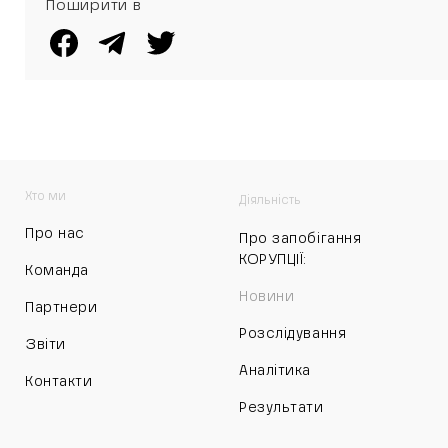
Поширити в
розібрати
незаконні паркани
Хто ми
Діяльність
Про нас
Про запобігання
КОРУПЦІЇ:
Команда
Новини
Партнери
Розслідування
Звіти
Аналітика
Контакти
Результати