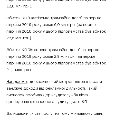
18,8 млн.грн.).
Збиток КП “Салтівське трамвайне депо” за перше
півріччя 2019 року склав 6,0 млн.грн. (за перше
півріччя 2018 року у цього підприємства був збиток
28,5 млн.грн.).
Збиток КП “Жовтневе трамвайне депо” за перше
півріччя 2019 року склав 2,9 млн.грн. (за перше
півріччя 2018 року у цього підприємства був збиток
21,1 млн.грн.).
Нагадаємо
, що харківський метрополітен в 4 рази
занижує доходи від рекламної діяльності. Такий
висновок зробила Держаудитслужба після
проведення фінансового аудиту цього КП.
Залишаючи якість послуг на тому ж низькому рівні,