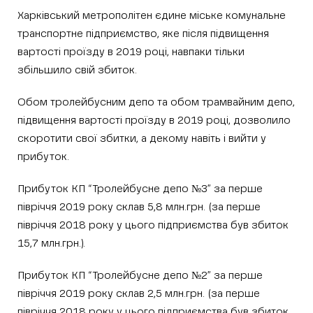
Харківський метрополітен єдине міське комунальне
транспортне підприємство, яке після підвищення
вартості проїзду в 2019 році, навпаки тільки
збільшило свій збиток.
Обом тролейбусним депо та обом трамвайним депо,
підвищення вартості проїзду в 2019 році, дозволило
скоротити свої збитки, а декому навіть і вийти у
прибуток.
Прибуток КП “Тролейбусне депо №3” за перше
півріччя 2019 року склав 5,8 млн.грн. (за перше
півріччя 2018 року у цього підприємства був збиток
15,7 млн.грн.).
Прибуток КП “Тролейбусне депо №2” за перше
півріччя 2019 року склав 2,5 млн.грн. (за перше
півріччя 2018 року у цього підприємства був збиток