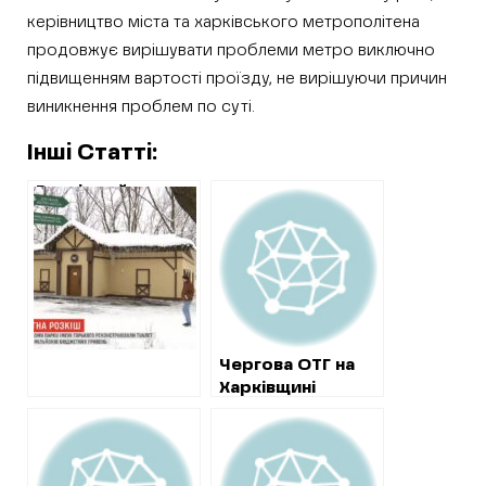
керівництво міста та харківського метрополітена
продовжує вирішувати проблеми метро виключно
підвищенням вартості проїзду, не вирішуючи причин
виникнення проблем по суті.
Інші Статті:
Розкішний туалет
в парку Горького:
відкрито
кримінальне
провадження
Чергова ОТГ на
Харківщині
проводить
секретну
закупівлю