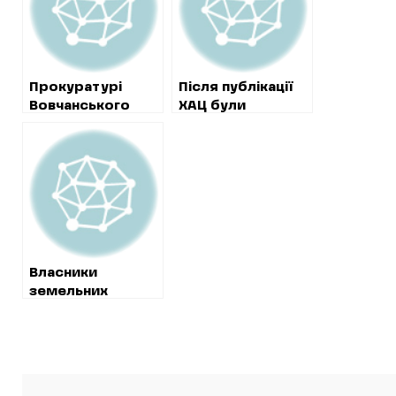
Прокуратурі
Після публікації
Вовчанського
ХАЦ були
району вдалося
відмінені
повернути
“розпильні”
державі земельну
тендери на 16-
ділянку біля води
мільйонне
будівництво
амбулаторії
Власники
земельних
ділянок біля
В’ялівського
водосховища до
кінця серпня
обіцяють