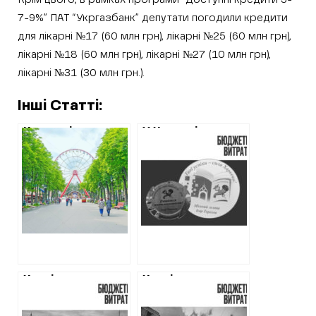
7-9%” ПАТ “Укргазбанк” депутати погодили кредити
для лікарні №17 (60 млн грн), лікарні №25 (60 млн грн),
лікарні №18 (60 млн грн), лікарні №27 (10 млн грн),
лікарні №31 (30 млн грн.).
Інші Статті:
Кредит із
У Харкові
атракціонами в
витратять
парку Горького та
мільйон гривень
понад 60 тисяч
на медалі для
кв. м нерухомості
школярів з
в Харкові в
піаром Терехова
заставі – торги не
відбулись
Харківська
Харківська
міськрада
міськрада
витратить ще 36
витратить понад