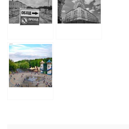
мільйонів на
2,5 мільйона
Лопанську
гривень на свій
набережну
піар на радіо
На торги вперше
виставлений
кредит із
атракціонами в
парку Горького та
понад 60 тисяч
кв. м нерухомості
в Харкові в
заставі