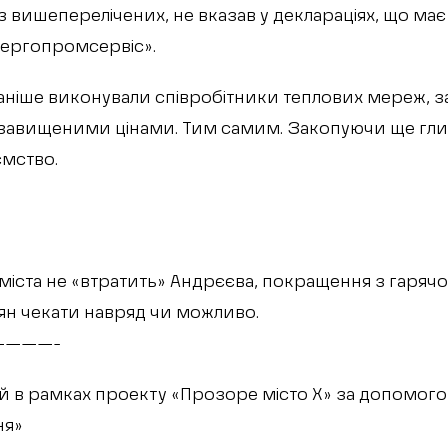
 з вишеперелічених, не вказав у деклараціях, що має
нергопромсервіс».
 раніше виконували співробітники теплових мереж, 
завищеними цінами. Тим самим. Закопуючи ще глиб
мство.
 міста не «втратить» Андрєєва, покращення з гаряч
’ян чекати навряд чи можливо.
———-
й в рамках проекту «Прозоре місто Х» за допомог
ня»