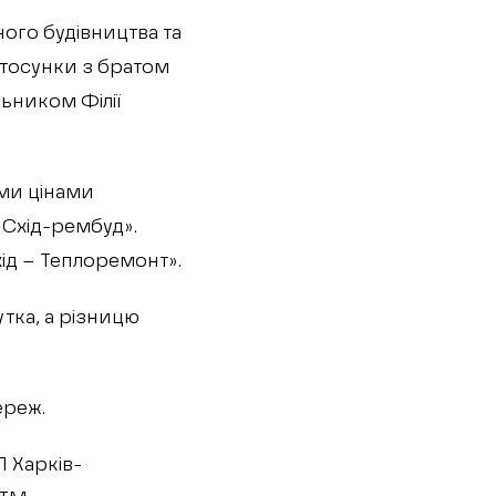
ого будівництва та
стосунки з братом
ьником Філії
ми цінами
«Схід-рембуд».
ід – Теплоремонт».
тка, а різницю
ереж.
П Харків-