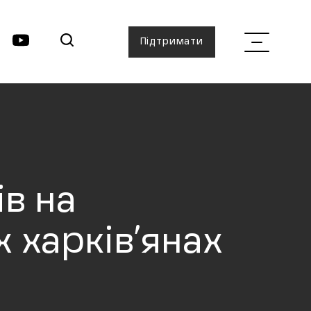
Підтримати
в на
 харків’янах