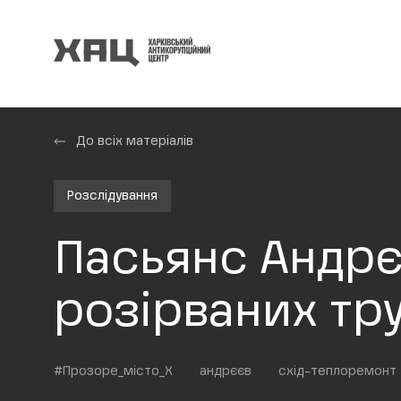
До всіх матеріалів
Розслідування
Пасьянс Андрє
розірваних тру
#Прозоре_місто_Х
андрєєв
схід-теплоремонт