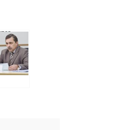
КТОР
ОМЕРЕЖ
ЄЄВ
ЧИВ СКП
ІВГОРЛІФТ»
ТИСЯЧ
РІВ