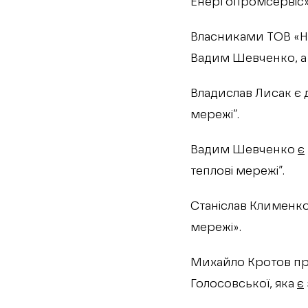
Енергопромсервіс»,
Власниками ТОВ «НВ
Вадим Шевченко, а
Владислав Лисак є
мережі”.
Вадим Шевченко
є
теплові мережі”.
Станіслав Клименко
мережі».
Михайло Кротов прац
Голосовської, яка
є