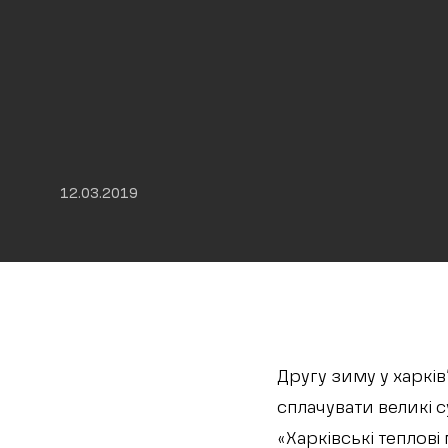
12.03.2019
Другу зиму у харкі
сплачувати великі с
«Харківські теплові