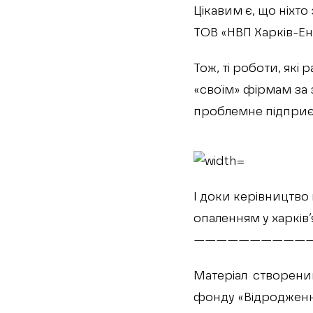
Цікавим є, що ніхто
ТОВ «НВП Харків-Е
Тож, ті роботи, які
«своїм» фірмам за 
проблемне підприє
І доки керівництво
опаленням у харків
———————————
Матеріал створени
фонду «Відроджен