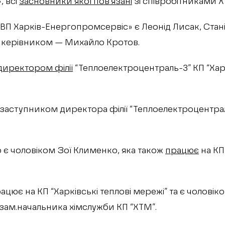
 всі
засновники якої пов’язані
зі співробітниками 
П Харків-Енергопромсервіс» є Леонід Лисак, Стан
 керівником — Михайло Кротов.
директором філії
“Теплоелектроцентраль-3” КП “Харк
заступником директора філії “Теплоелектроцентраль
 є чоловіком Зої Клименко, яка також
працює
на КП 
ює на КП “Харківські теплові мережі” та є чоловіко
зам.начальника хімслужби КП “ХТМ”.