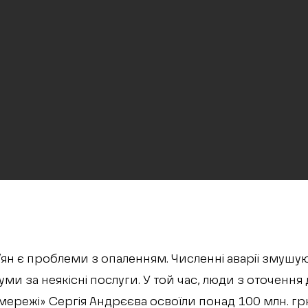
в’ян є проблеми з опаленням. Численні аварії змушу
уми за неякісні послуги. У той час, люди з оточенн
 мережі» Сергія Андрєєва освоїли понад 100 млн. гр