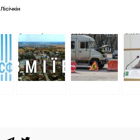
Лісічкін
Земельні
КОМУ З
ДИРЕ
НИЛИ
подарунки у
ПРИВАТНИХ ФІРМ
ТЕПЛ
Змійові: як
ДЕПАРТАМЕНТ
АНДР
ВЛІ
місцеві депутати
ЧУМАКОВА
ПОЗИ
СТЮ
та їх родичі
ПЛАТИВ ЗА
«ХАРК
отримують
РЕМОНТ ДОРІГ У
100 
ділянки
КВІТНІ
ДОЛА