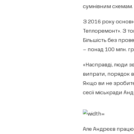
сумнівним схемам.
З 2016 року основн
Теплоремонт». З то
Більшість без пров
– понад 100 млн. гр
«Насправді, люди з
випрати, порядок вд
Якщо ви не зробите д
сесії міськради Анд
Але Андрєєв працю