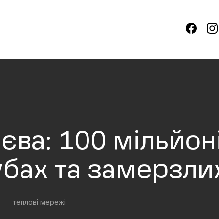
єва: 100 мільйоні
бах та замерзлих
теплові мережі