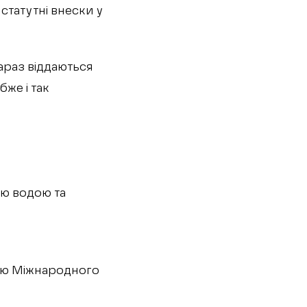
 статутні внески у
зараз віддаються
же і так
ою водою та
ою Міжнародного