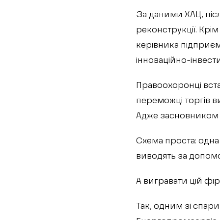
За даними ХАЦ, піс
реконструкції. Крі
керівника підприє
інноваційно-інвести
Правоохоронці вст
переможці торгів 
Адже засновником 
Схема проста: одна
виводять за допом
А вигравати цій фі
Так, одним зі спар