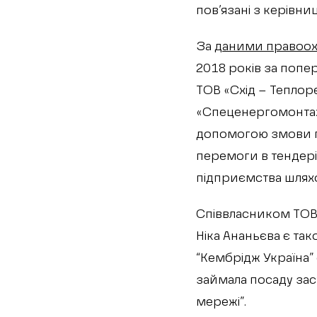
пов’язані з керівн
За
даними правоох
2018 років за попе
ТОВ «Схід – Теплор
«Спеценергомонтаж
допомогою змови пі
перемоги в тендері
підприємства шлях
Співвласником ТОВ “
Ніка Ананьєва є та
“Кембрідж Україна”
займала посаду зас
мережі”.