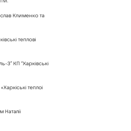
ХТМ.
іслав Клименко та
івські теплові
-3” КП “Харківські
«Харкіські теплоі
м Наталії