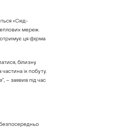
ться «Схід-
 теплових мереж.
у отримує ця фірма
атися, білизну
 частина їх побуту.
”, – заявив під час
і безпосередньо