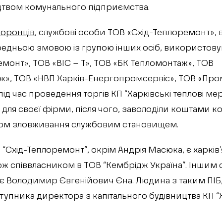
ицтвом комунального підприємства.
оронців
, службові особи ТОВ «Схід-Теплоремонт», 
редньою змовою із групою інших осіб, використов
емонт», ТОВ «ВІС – Т», ТОВ «БК Тепломонтаж», ТОВ
», ТОВ «НВП Харків-Енергопромсервіс», ТОВ «Пром
д час проведення торгів КП “Харківські теплові ме
 для своєї фірми, після чого, заволоділи коштами 
ом зловживання службовим становищем.
Схід-Теплоремонт”, окрім Андрія Масюка, є харків’
кож співвласником в ТОВ “Кембрідж Україна”. Іншим
 є Володимир Євгенійович Єна. Людина з таким ПІБ
тупника директора з капітального будівництва КП “Х