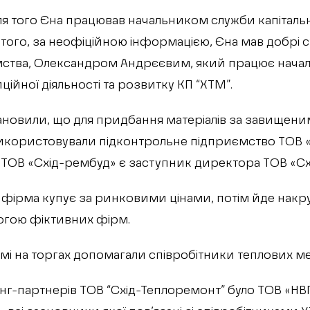
ля того Єна працював начальником служби капітальн
м того, за неофіційною інформацією, Єна мав добрі 
мства, Олександром Андрєєвим, який працює начал
ційної діяльності та розвитку КП “ХТМ”.
ановили, що для придбання матеріалів за завищени
використовували підконтрольне підприємство ТОВ 
ТОВ «Схід-рембуд» є заступник директора ТОВ «Сх
 фірма купує за ринковими цінами, потім йде накру
огою фіктивних фірм.
рмі на торгах допомагали співробітники теплових м
инг-партнерів ТОВ “Схід-Теплоремонт” було ТОВ «НВ