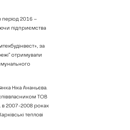
в період 2016 –
уючи підприємства
техбудінвест», за
режі” отримували
комунального
янка Ніка Ананьєва.
 співвласником ТОВ
, в 2007-2008 роках
арківські теплові