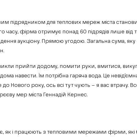
им підрядником для теплових мереж міста станови
го часу, фірма отримує понад 60 підрядів лише від
едення аукціону. Прямою угодою. Загальна сума, як
н.
викли прийти додому, помити руки, вмитися, викуп
ома навести. Їм потрібна гаряча вода. Це невід’ємна
о Нового року, ось всі тут чують – я вас втрачу. Все
рєєву мер міста Геннадій Кернес.
є, як і працюють з тепловими мережами фірми, як