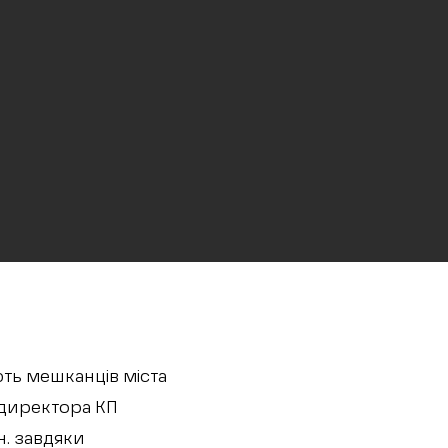
ють мешканців міста
я директора КП
н. завдяки