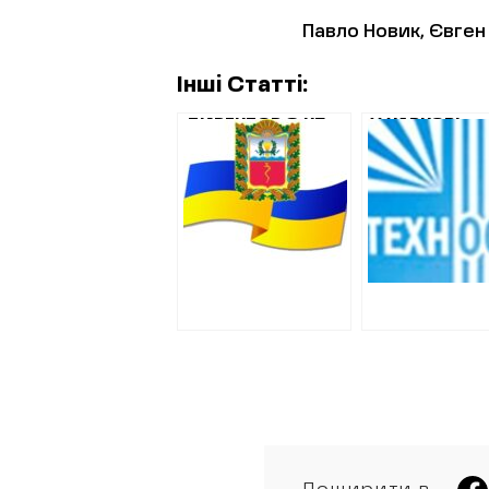
Павло Новик, Євген 
Інші Статті:
ДИРЕКТОР З КП
У ХАРКОВІ
КЕРНЕСА ТА ЙОГО
РОЗДЕРЕБА
ЗАСТУПНИК
ТЕНДЕР НА
РОЗІГРАЛИ 11
РЕМОНТ БУДІ
МІЛЬЙОНІВ НА
СУДУ ВАРТІ
РЕМОНТ
4 МІЛЬЙОНИ
ДИТСАДКА.
ДЕШЕВШИХ – НЕ
ДОПУСТИЛИ.