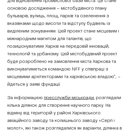
для відновлення промислової бази міста. Це стане
основою дослідження – містобудівного плану
бульварів, вулиць, площ, парків та озеленення з
вказівками щодо висоти та відступу будівель із
виділеним зонуванням. Цей проект стане місцевим і
міжнародним магнітом для талантів, що
позиціонуватиме Харків на передовій інновацій,
технологій та урбанізму. Цей містобудівний проект
буде розроблено на замовлення міста Харкова та
виконуватиметься командою NFF у співпраці з
місцевими архітекторами та харківською владою”, –
йдеться у заяві фундації.
За інформацією
пресслужби міськради
, розглядали
кілька ділянок для створення научного парку. На
відміну від територій у районі Харківського
авіаційного заводу та колишнього заводу «Серп і
молот», які також розглядалися як варіанти, ділянка в