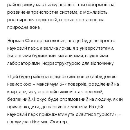
районі ринку має низку переваг: там сформована
розвинена транспортна система, є можливість
розширення територій, і поряд розташована
природна зона.
Норман Фостер наголосив, що це буде не просто
науковий парк, а велика локація з університетами,
житловими будинками, магазинами, науковими
лабораторіями, інфраструктурою для відпочинку.
«Цей буде район із щільною житловою забудовою,
невисокою – максимум 6-7 поверхів, розділений на
квартали, як у європейських містах, зелений,
безпечний. Фокус буде спрямований на людину: як їй
зручно ходити, де паркувати машину. На цей
науковий парк приїжджатимуть дивитися туристи», –
підсумував Норман Фостер.