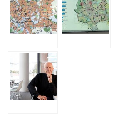
змінити генплан
панельні будинки
та витратять
у Харкові:
понад три
бачення
мільйона гривень
архітекторів
на містобудівний
моніторинг
Норман Фостер
та новий генплан
Харкова: як
готуються
змінити місто