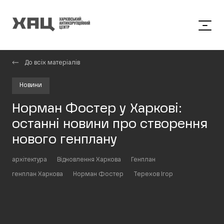
До всіх матеріалів
Новини
Норман Фостер у Харкові:
останні новини про створення
нового генплану
архітектура
Відновлення Харкова
Генплан
генплан Харкова
Норман Фостер
Терехов Ігор