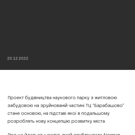
20.12.2022
Проект будівництва наукового парку з житловою
забудовою на зруйнованій частині ТЦ “Барабашово”
стане основою, на підставі якої в подальшому
розроблять нову концепцію розвитку міста.