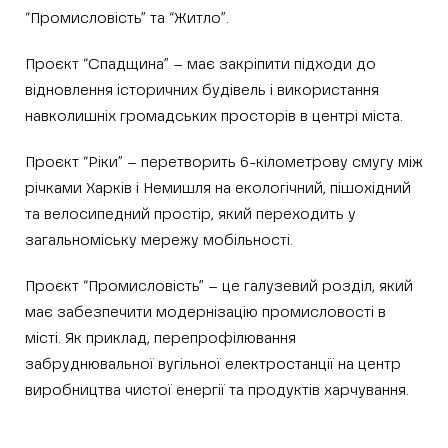
“Промисловість” та “Житло”.
Проєкт “Спадщина” – має закріпити підходи до
відновлення історичних будівель і використання
навколишніх громадських просторів в центрі міста.
Проєкт “Ріки” – перетворить 6-кілометрову смугу між
річками Харків і Немишля на екологічний, пішохідний
та велосипедний простір, який переходить у
загальноміську мережу мобільності.
Проєкт “Промисловість” – це галузевий розділ, який
має забезпечити модернізацію промисловості в
місті. Як приклад, перепрофілювання
забруднювальної вугільної електростанції на центр
виробництва чистої енергії та продуктів харчування.