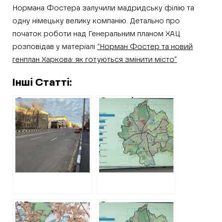
Нормана Фостера залучили мадридську філію та
одну німецьку велику компанію. Детально про
початок роботи над Генеральним планом ХАЦ
розповідав у матеріалі
“Норман Фостер та новий
генплан Харкова: як готуються змінити місто”
Інші Статті:
Знищення
Стала відома
трамваю на
дата презентації
Весніна: як
проєктів нового
Харківська
генплана Харкова
міськрада освоїла
200 мільйонів під
час бойових дій
У Терехова
Як планують
готуються
використовувати