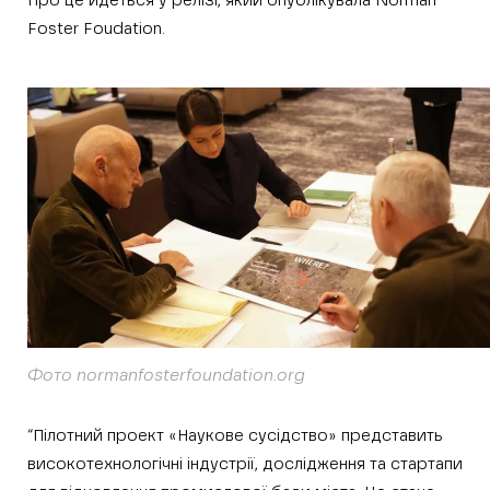
Про це йдеться у релізі, який опублікувала Norman
Foster Foudation.
Фото normanfosterfoundation.org
“Пілотний проект «Наукове сусідство» представить
високотехнологічні індустрії, дослідження та стартапи