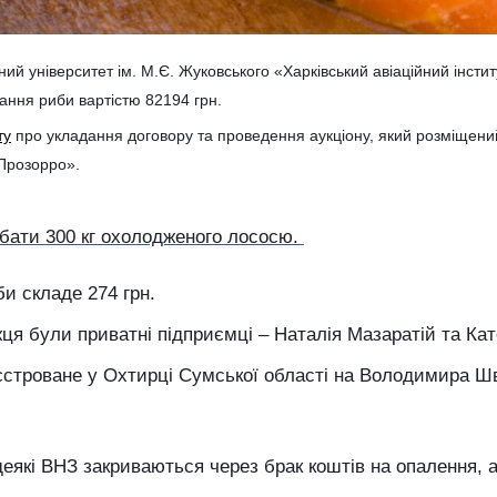
й університет ім. М.Є. Жуковського «Харківський авіаційний інстит
ання риби вартістю 82194 грн.
ту
про укладання договору та проведення аукціону, який розміщени
«Прозорро».
дбати 300 кг охолодженого лососю.
би складе 274 грн.
я були приватні підприємці – Наталія Мазаратій та Ка
єстроване у Охтирці Сумської області на Володимира Ш
 деякі ВНЗ закриваються через брак коштів на опалення, 