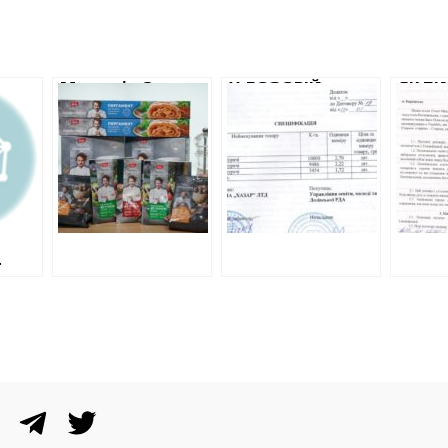
Меню від Євгена
У ЛОЗОВІЙ
ЯК ПИ
Клопотенка: хто
ВДВІЧІ
НА П
на Харківщині
ПЕРЕПЛАТИЛИ НА
ПРОДУ
купує дорогі
ЗАКУПІВЛІ ЯЄЦЬ
ДИТС
приправи та
БАРВ
спеції
Т
ЗА