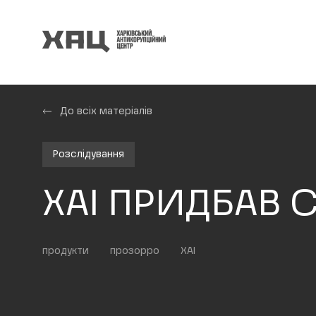
До всіх матеріалів
Розслідування
ХАІ ПРИДБАВ 
продукти
прозорро
ХАІ