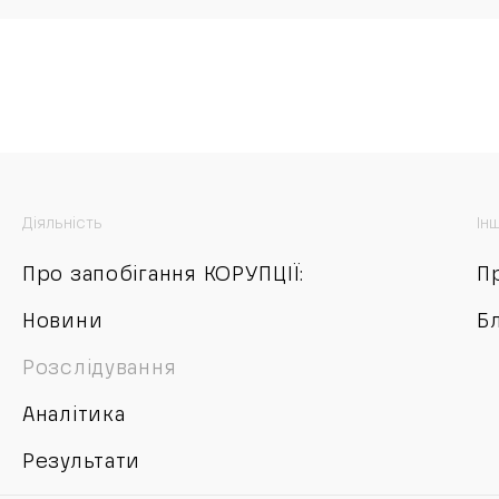
Діяльність
Ін
Про запобігання КОРУПЦІЇ:
П
Новини
Б
Розслідування
Аналітика
Результати