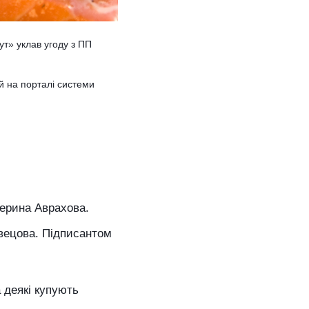
ут» уклав угоду з ПП
й на порталі системи
терина Аврахова.
вецова. Підписантом
а деякі купують