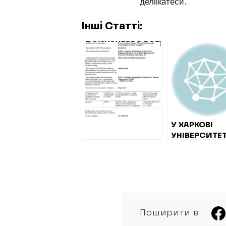
деліікатеси.
Інші Статті:
ПСИХОНЕВРОЛОГІЧНИЙ
ІНТЕРНАТ В
БОРІВСЬКОМУ
РАЙОНІ ЗАКУПИВ
КАРТОПЛЮ ПО 11
ГРИВЕНЬ ЗА
КІЛОГРАМ, ЩО
ВДВІЧІ ДОРОЖЧЕ,
У ХАРКОВІ
НІЖ В СУСІДНІХ
УНІВЕРСИТЕ
РАЙОНАХ
ЦИВІЛЬНОГО
ЗАХИСТУ
ВИРІШИВ
ПРОГНАТИ
ПРОЦЕДУРУ
ЗАКУПІВЛІ
ПРОДУКТІВ 
Поширити в
ВИХІДНІ