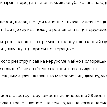
екларації перед звільненням, яка опублікована на
іше ХАЦ
писав
, що цей чиновник вказав у деклараці
і. При цьому країною, де розташована ця нерухоміст
митрієв вказав, що отримав в подарунок садовий 
льну ділянку від Лариси Полторацької.
ького реєстру прав на нерухоме майно Полторацьк
 селищі Семидвір’я, яке відноситься до Алушти.
6 рік Димитрієв вказав. Що має земельну ділянку, як
ького реєстру нерухомості виявилося, що 26 жовтн
ував право власності на землю, яка належала Ларис