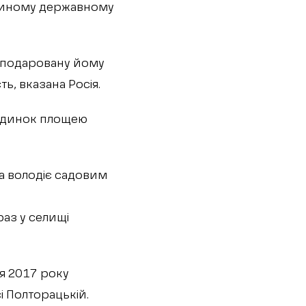
 Єдиному державному
ї подаровану йому
ь, вказана Росія.
будинок площею
а володіє садовим
раз у селищі
я 2017 року
і Полторацькій.