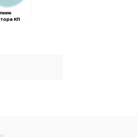
пник
тора КП
омсервіс”
в особняку
тному районі
ва
ше