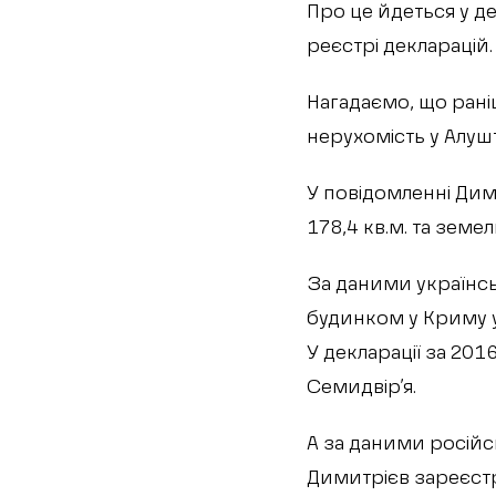
Про це йдеться у д
реєстрі декларацій.
Нагадаємо, що ран
нерухомість у Алушт
У повідомленні Ди
178,4 кв.м. та земе
За даними українс
будинком у Криму у
У декларації за 201
Семидвір’я.
А за даними російс
Димитрієв зареєстр