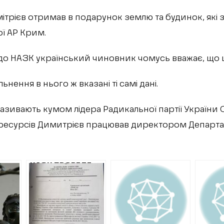
мітрієв отримав в подарунок землю та будинок, які 
ої АР Крим.
 до НАЗК український чиновник чомусь вважає, що це
льнення в нього ж вказані ті самі дані.
зивають кумом лідера Радикальної партії України 
 ресурсів Димитрієв працював директором Департа
НАЗК ПРОВЕДЕ
В
ПОВНУ ПЕРЕВІРКУ
КА,
ДЕКЛАРАЦІЇ
НО
ЗАСТУПНИКА
ДИРЕКТОРА
СКАНДАЛЬНОГО