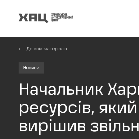
До всіх матеріалів
Новини
Начальник Хар
ресурсів, яки
вирішив звіль