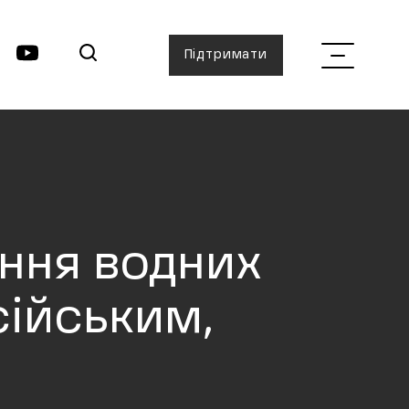
Підтримати
іння водних
сійським,