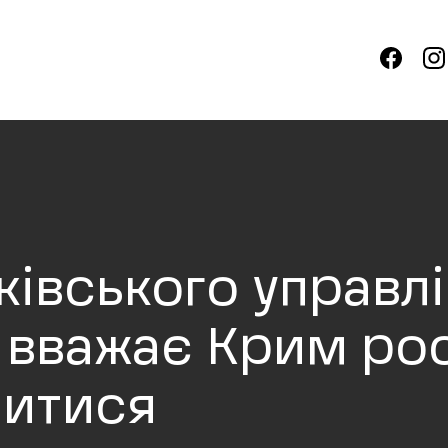
ківського управл
й вважає Крим ро
нитися