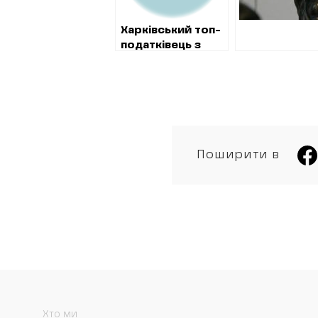
ПРИДБАННЯ
КОШТОВНОЇ
Харківський топ-
АВТІВКИ
податківець з
сотнями тисяч
доларів готівки та
люксовими авто
вирішив
перебратися до
ДБР
Поширити в
Хто ми