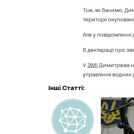
Тож, як бачимо, Ди
території окупован
Але у повідомленні
В декларації про зві
У
ЗМІ
Димитрієва на
управління водних
Інші Статті:
СУД
ОШТРАФУВА
СПІВРОБІТНИ
ЯКИЙ ЗАПІЗ
ПОВІДОМИВ
НАЗК ПРО