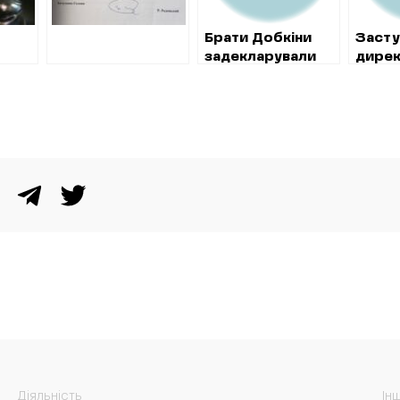
КП ІГОРЯ ШКУРКО
Брати Добкіни
Засту
задекларували
дирек
спадщину
“Жилк
живе 
в елі
Харко
Діяльність
Ін