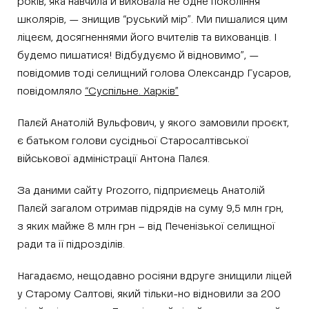
років, яка навчила й виховала не одне покоління
школярів, — знищив “руський мір”. Ми пишалися цим
ліцеєм, досягненнями його вчителів та вихованців. І
будемо пишатися! Відбудуємо й відновимо”, —
повідомив тоді селищний голова Олександр Гусаров,
повідомляло
“Суспільне. Харків”
Палєй Анатолій Вульфович, у якого замовили проєкт,
є батьком голови сусідньої Старосалтівської
військової адміністрації Антона Палєя.
За даними сайту Prozorro, підприємець Анатолій
Палєй загалом отримав підрядів на суму 9,5 млн грн,
з яких майже 8 млн грн – від Печенізької селищної
ради та її підрозділів.
Нагадаємо, нещодавно росіяни вдруге знищили ліцей
у Старому Салтові, який тільки-но відновили за 200