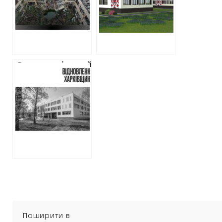
біля кордону з
підрядники,
росією за 337
візуалізації
мільйонів гривень
Старосалтівський
ліцей, у якому
немає укриття,
подорожчав і
коштує понад
200 млн грн
Поширити в