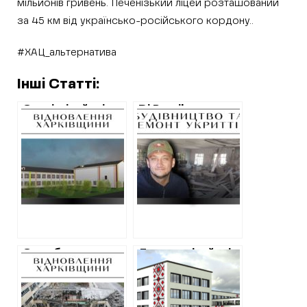
мільйонів гривень. Печенізький ліцей розташований
за 45 км від українсько-російського кордону..
#ХАЦ_альтернатива
Інші Статті:
Сотні мільйонів
Dj Bronik
на школи біля
облаштує
кордону у
укриття у
Харківській
Люботинському
області:
ліцеї за шаленими
марнотратство
цінами
чи надія
повернути
життя?
Служба
Десять мільйонів
відновлення
на проєкти
уклала угоду на
відновлення шкіл
ремонт ліцею
на Харківщині: