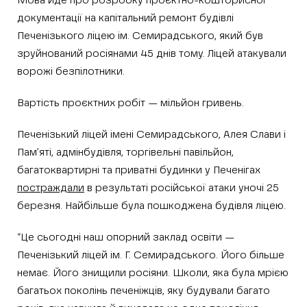
Мова йде про розробку проєктно-кошторисної
документації на капітальний ремонт будівлі
Печенізького ліцею ім. Семирадського, який був
зруйнований росіянами 45 днів тому. Ліцей атакували
ворожі безпілотники.
Вартість проєктних робіт — мільйон гривень.
Печенізький ліцей імені Семирадського, Алея Слави і
Пам’яті, адмінбудівля, торгівельні павільйон,
багатоквартирні та приватні будинки у Печенігах
постраждали
в результаті російської атаки уночі 25
березня. Найбільше була пошкоджена будівля ліцею.
“Це сьогодні наш опорний заклад освіти —
Печенізький ліцей ім. Г. Семирадського. Його більше
немає. Його знищили росіяни. Школи, яка була мрією
багатьох поколінь печеніжців, яку будували багато