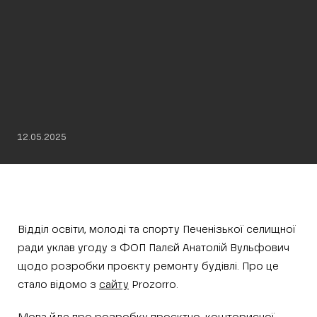
12.05.2025
Відділ освіти, молоді та спорту Печенізької селищної
ради уклав угоду з ФОП Палєй Анатолій Вульфович
щодо розробки проєкту ремонту будівлі. Про це
стало відомо з
сайту
Prozorro.