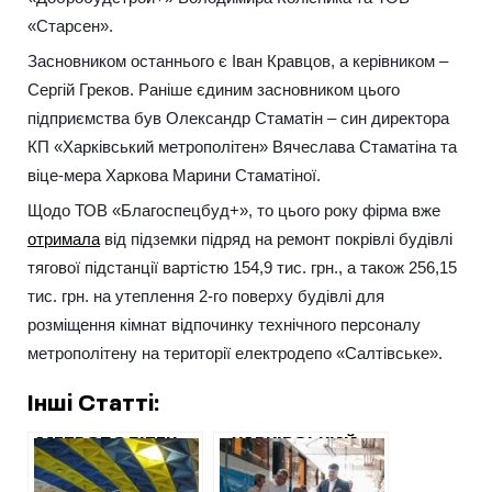
«Старсен».
Засновником останнього є Іван Кравцов, а керівником –
Сергій Греков. Раніше єдиним засновником цього
підприємства був Олександр Стаматін – син директора
КП «Харківський метрополітен» Вячеслава Стаматіна та
віце-мера Харкова Марини Стаматіної.
Щодо ТОВ «Благоспецбуд+», то цього року фірма вже
отримала
від підземки підряд на ремонт покрівлі будівлі
тягової підстанції вартістю 154,9 тис. грн., а також 256,15
тис. грн. на утеплення 2-го поверху будівлі для
розміщення кімнат відпочинку технічного персоналу
метрополітену на території електродепо «Салтівське».
Інші Статті:
МЕТРОПОЛІТЕН
«ХАРКІВСЬКИЙ
ВІДДАВ 840
МЕТРОЛІТЕН»
ТИСЯЧ ФІРМІ З
ПІДОЗРЮЮТЬ У