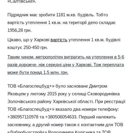
«Салтівське».
Підрядник має зробити 1181 м.кв. будівль. Тобто
вартість утеплення 1 кв.м. на території депо складає
1956,28 грн.
Цікаво, що у Харкові
вартість
утеплення 1 кв.м. будівлі
коштує 250-450 грн.
Таким чином, метрополітен витратить на утеплення в 5-6
разів дорожче, ніж середні ціни у Харкові. Тож переплата
може бути понад 1,5 млн. грн.
ТОВ «Благоспецбуд+» було засноване Дмитром
Яковцем у лютому 2015 року у селищі Сковородинівка
Золочівського району Харківської області. При реєстрації
ТОВ «Благоспецбуд+» вказало два номери телефону:
+380957110978 та +380506054633. Перший належить
засновнику, а другий номер також є контактним для ТОВ
«Добробудстрой+» Володимира Колісника та ТОВ