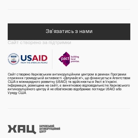
Зв'язатись з нами
Сайт створено за підтримки
Сайт створено Харківським антикорупційним центром в рамках Програми
сприяння громадській активності «Долучайся!», що фінансується Агентством
США з міжнародного розвитку (USAID) та здійснюється Pact в Україні.
Інформація, розміщена на сайті, є винятковою відповідальністю Харківського
антикорупційного центру й не обов’язково відображає погляди USAID або
Уряду США.