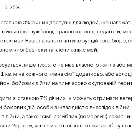
 15-25%.
 ставкою 3% річних доступні для людей, що належать
й: військовослужбовці, правоохоронці, педагоги, м
, детективи Національного антикорупційного бюро, с
омічної безпеки та члени їхніх сімей.
осується лише тих, хто не має власного житла або 
21 кв. м на кожного члена сім’ї додатково, або волод
йоні бойових дій чи на тимчасово окупованій терито
дити зі ставкою 7% річних. Їх можуть отримати вете
и бойових дій; особи з інвалідністю внаслідок війни; 
в війни, а також сім’ї загиблих (померлих) захисник
дяни України, які не мають власного житла або у вл