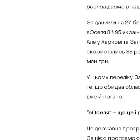
розповідаємо в наш
За даними на 27 бе
єОселя 8 495 украї
Але у Харкові та З
скористались 88 ро
млн грн.
У цьому переліку За
те, що обидва обла
вже й погано.
“єОселя” – що це і 
Це державна програ
За цією програмою м