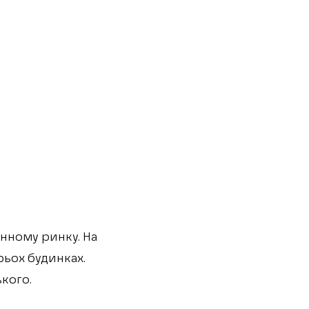
инному ринку. На
ьох будинках.
ького.