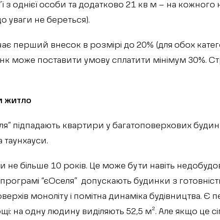
ім’ї з однієї особи та додатково 21 кв м – на кожног
до уваги не береться).
є перший внесок в розмірі до 20% (для обох катего
нк може поставити умову сплатити мінімум 30%. С
и житло
ля” підпадають квартири у багатоповерхових будинк
а таунхауси.
и не більше 10 років. Це може бути навіть недобудо
в програмі “єОселя” допускають будинки з готовніс
верхів моноліту і помітна динаміка будівництва. Є п
і: на одну людину виділяють 52,5 м². Але якщо це сі