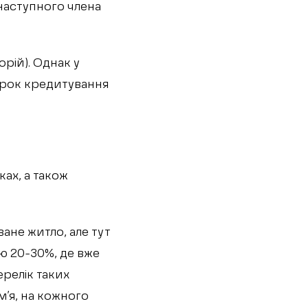
о наступного члена
рій). Однак у
трок кредитування
ах, а також
ване житло, але тут
тю 20-30%, де вже
ерелік таких
м’я, на кожного