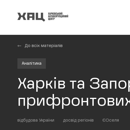
До всіх матеріалів
Аналітика
Харків та Зап
прифронтових
відбудова України
досвід регіонів
ЄОселя