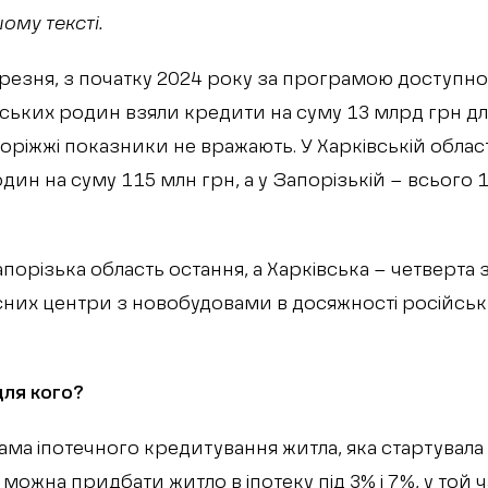
ому тексті.
резня, з початку 2024 року за програмою доступн
нських родин взяли кредити на суму 13 млрд грн д
апоріжжі показники не вражають. У Харківській обла
дин на суму 115 млн грн, а у Запорізькій – всього 
порізька область остання, а Харківська – четверта з 
сних центри з новобудовами в досяжності російськ
для кого?
ма іпотечного кредитування житла, яка стартувала у
ожна придбати житло в іпотеку під 3% і 7%, у той ч