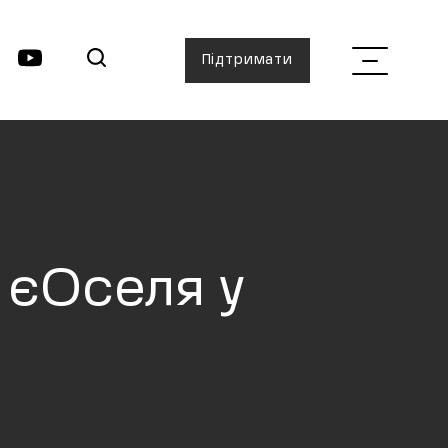
Підтримати
 єОселя у