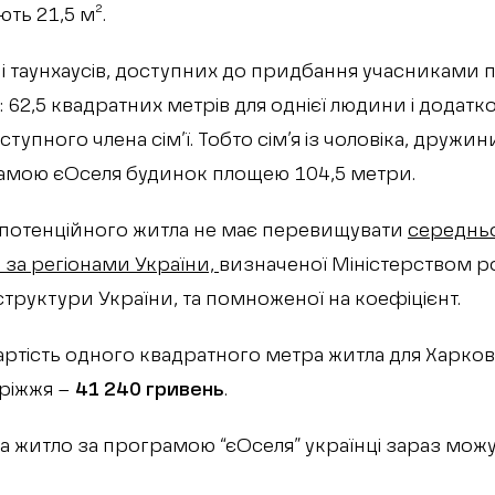
ть 21,5 м².
 і таунхаусів, доступних до придбання учасниками 
: 62,5 квадратних метрів для однієї людини і додат
тупного члена сім’ї. Тобто сім’я із чоловіка, дружи
амою єОселя будинок площею 104,5 метри.
 потенційного житла не має перевищувати
середньо
за регіонами України,
визначеної Міністерством р
структури України, та помноженої на коефіцієнт.
вартість одного квадратного метра житла для Харко
оріжжя –
41 240 гривень
.
 житло за програмою “єОселя” українці зараз можут