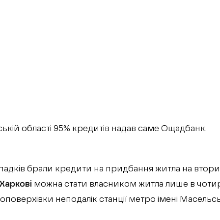
ській області 95% кредитів надав саме Ощадбанк.
ипадків брали кредити на придбання житла на втор
 Харкові
можна стати власником житла лише в чотир
оповерхівки неподалік станції метро імені Масельс