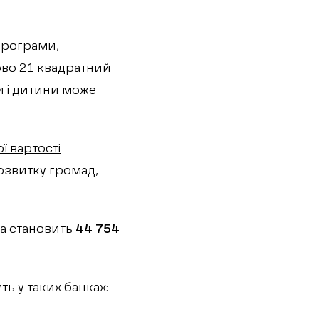
програми,
ково 21 квадратний
ни і дитини може
ї вартості
озвитку громад,
ва становить
44 754
ь у таких банках: