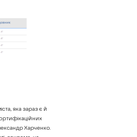
та, яка зараз є й
фортифікаційних
лександр Харченко.