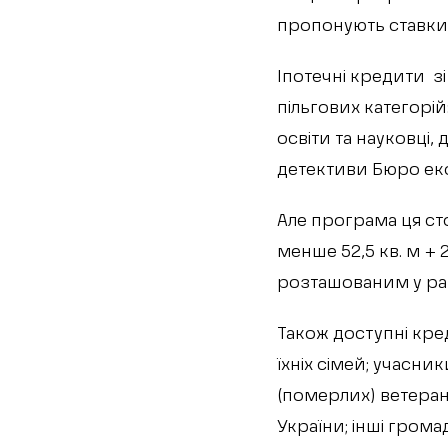
пропонують ставки
Іпотечні кредити зі
пільгових категорі
освіти та науковці
детективи Бюро екон
Але програма ця ст
менше 52,5 кв. м + 
‍розташованим у ра
Також доступні кре
їхніх сімей; учасник
(померлих) ветерані
України; інші грома