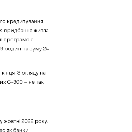
ого кредитування
ля придбання житла.
сті програмою
19 родин на суму 24
кінця. З огляду на
их С-300 – не так
 жовтні 2022 року.
ас як банки