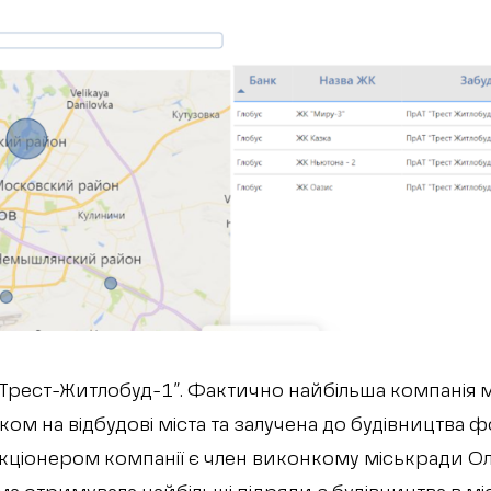
Трест-Житлобуд-1”. Фактично найбільша компанія міс
ом на відбудові міста та залучена до будівництва 
кціонером компанії є член виконкому міськради О