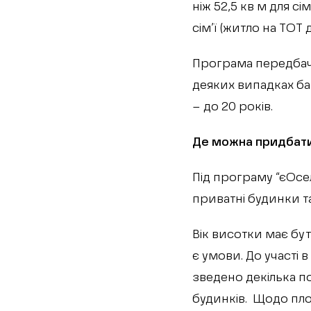
ніж 52,5 кв м для с
сім’ї (житло на ТОТ 
Програма передбача
деяких випадках ба
– до 20 років.
Де можна придбат
Під програму “єОсе
приватні будинки т
Вік висотки має бут
є умови. До участі 
зведено декілька по
будинків. Щодо площ