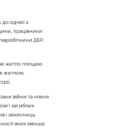
 до однієї з
едики, працівники
півробітники ДБР,
має житло площею
іє житлом,
рії.
рани війни та члени
сім’ї загиблих
ів і захисниць
асності яких менше