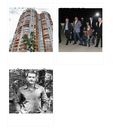
У РОДИНИ
ДЕПУТАТ З
ХАРКІВСЬКОГО
НАЙБЛИЖЧОГО
ПРИКОРДОННИКА
ОТОЧЕННЯ
ВИЯВИЛАСЯ
КЕРНЕСА
КВАРТИРА ЗА 200
ОТРИМАВ ТРИ
ТИС. ДОЛАРІВ ТА
МІЛЬЙОНА ВІД
КОШТОВНА
САЛТІВСЬКОГО
АВТІВКА
ДЕПО
НАЙБАГАТШИЙ
ПРОКУРОР
ОБЛАСТІ 34-
РІЧНИЙ ДЕНИС
ПОПОВ ПРИДБАВ
LAND ROVER ЗА 2
МІЛЬЙОНИ
ГРИВЕНЬ ТА
ЗАДЕКЛАРУВАВ
БІЛЬШЕ 3