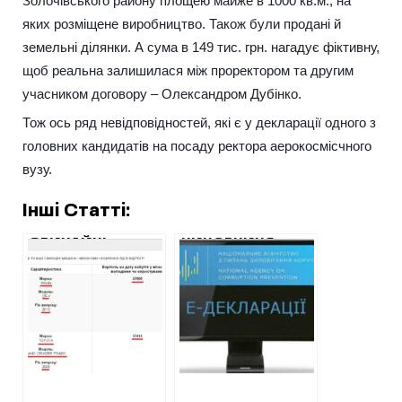
Золочівського району площею майже в 1000 кв.м., на
яких розміщене виробництво. Також були продані й
земельні ділянки. А сума в 149 тис. грн. нагадує фіктивну,
щоб реальна залишилася між проректором та другим
учасником договору – Олександром Дубінко.
Тож ось ряд невідповідностей, які є у декларації одного з
головних кандидатів на посаду ректора аерокосмісчного
вузу.
Інші Статті:
ЗВИЧАЙНІ
ЧИНОВНИЦЯ
РОБІТНИКИ
ОБЛУПРАВЛІННЯ
ХАРКІВВОДОКАНАЛУ
ЮСТИЦІЇ КУПУЄ
КУПЛЯЮТЬ
НОРКОВУ ШУБУ
КОШТОВНІ
ВАРТІСТЮ ДВІ
ІНОМАРКИ ЗА
РІЧНІ ЗАРПЛАТИ
ЦІНОЮ МОПЕДА
ТА НОВУ
КВАРТИРУ В
ЦЕНТРІ ХАРКОВА