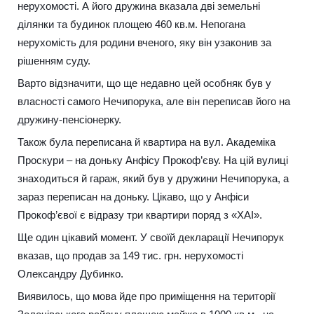
нерухомості. А його дружина вказала дві земельні
ділянки та будинок площею 460 кв.м. Непогана
нерухомість для родини вченого, яку він узаконив за
рішенням суду.
Варто відзначити, що ще недавно цей особняк був у
власності самого Нечипорука, але він переписав його на
дружину-пенсіонерку.
Також була переписана й квартира на вул. Академіка
Проскури – на доньку Анфісу Прокоф’єву. На цій вулиці
знаходиться й гараж, який був у дружини Нечипорука, а
зараз переписан на доньку. Цікаво, що у Анфіси
Прокоф’євої є відразу три квартири поряд з «ХАІ».
Ще один цікавий момент. У своїй декларації Нечипорук
вказав, що продав за 149 тис. грн. нерухомості
Олександру Дубинко.
Виявилось, що мова йде про приміщення на території