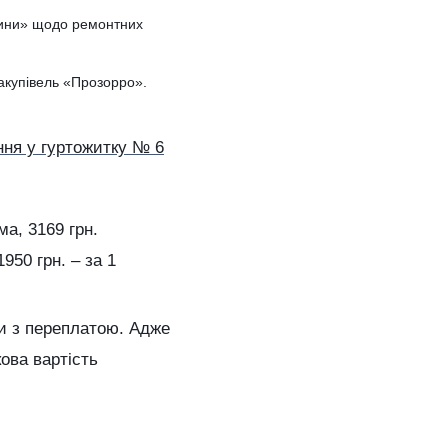
щини» щодо ремонтних
акупівель «Прозорро».
ння у гуртожитку № 6
ма, 3169 грн.
950 грн. – за 1
и з переплатою. Адже
кова вартість