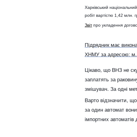
Харківський національни
робіт вартістю 1,42 млн. г
Звіт
про укладення догово
Підрядник має викона
ХНМУ за адресою: м.Х
Цікаво, що ВНЗ не ск
заплатять за раковину,
змішувач. За одні мет
Варто відзначити, щ
за один автомат вон
імпортних автоматів д