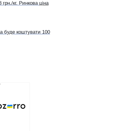
 грн./кг. Ринкова
ціна
та буде коштувати 100
Горького
газ у
нкційного
ша, а
О замовляє
ти у фірми
пника
и ОДА: