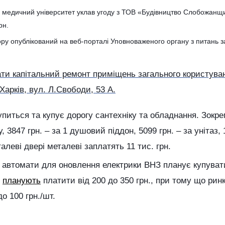
й медичний університет уклав угоду з ТОВ «Будівництво Слобожан
рн.
ру опублікований на веб-порталі Уповноваженого органу з питань з
ти капітальний ремонт приміщень загального користува
арків, вул. Л.Свободи, 53 А.
упиться та купує дорогу сантехніку та обладнання. Зокре
 3847 грн. – за 1 душовий піддон, 5099 грн. – за унітаз, 1
алеві двері металеві заплатять 11 тис. грн.
о автомати для оновлення електрики ВНЗ планує купуват
и
планують
платити від 200 до 350 грн., при тому що рин
о 100 грн./шт.