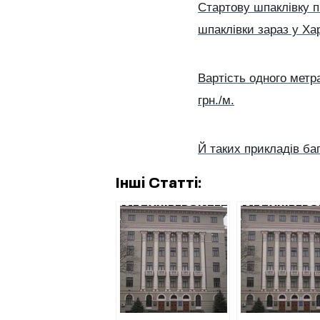
Стартову шпаклівку пі
шпаклівки зараз у Харк
Вартість одного метр
грн./м.
Й таких прикладів ба
Інші Статті:
МЕДУНІВЕРСИТЕТ
МЕДУНІВЕРС
РОЗДАВ НА
ЗА ПІВРОКУ
РЕМОНТИ ДВА
ВДРУГЕ ЗАМ
МІЛЬЙОНИ
РЕМОНТ
ГРИВЕНЬ,
КАФЕДРИ БЕ
УНИКНУВШИ
ПРОВЕДЕННЯ
АУКЦІОНУ
АУКЦІОНУ