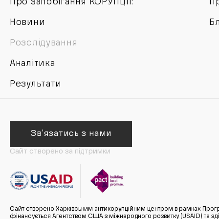
Про запобігання КОРУПЦІЇ:
П
Новини
Б
Розслідування
Аналітика
Результати
Зв'язатись з нами
Сайт створено за підтримки
Сайт створено Харківським антикорупційним центром в рамках Прогр
фінансується Агентством США з міжнародного розвитку (USAID) та здійс