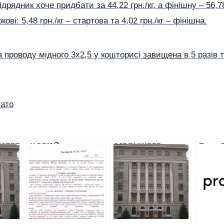
дрядник хоче придбати за 44,22 грн./кг, а фінішну – 56,78
ові: 5,48 грн./кг – стартова та 4,02 грн./кг – фінішна.
а проводу мідного 3х2,5 у кошторисі
завищена
в 5 разів 
гато
ИТЕТ
НОВИЙ
МЕДУНІВЕР
Парк 
БУДІВЕЛЬНИЙ
ВИТРАТИТЬ 12
купує 
ОВИВ
ФАВОРИТ МЕРІЇ
МІЛЬЙОНІВ НА
підса
ОТРИМАЄ
КАПРЕМОНТ
Фірта
З
МАЙЖЕ МІЛЬЙОН
БІБЛІОТЕКИ
ХМАП
НА РЕМОНТ
ремон
ПОЛОГОВОГО
засту
БУДИНКУ
голов