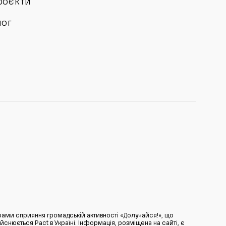
роєкти
лог
ами сприяння громадській активності «Долучайся!», що
нюється Pact в Україні. Інформація, розміщена на сайті, є