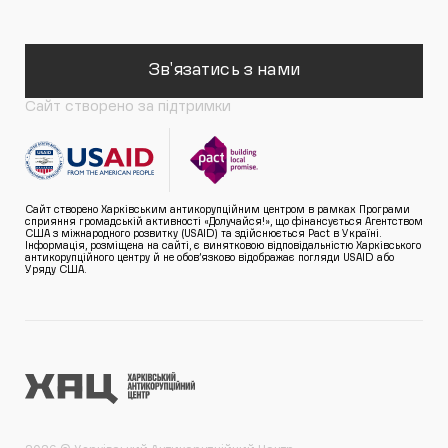
Зв'язатись з нами
Сайт створено за підтримки
Сайт створено Харківським антикорупційним центром в рамках Програми
сприяння громадській активності «Долучайся!», що фінансується Агентством
США з міжнародного розвитку (USAID) та здійснюється Pact в Україні.
Інформація, розміщена на сайті, є винятковою відповідальністю Харківського
антикорупційного центру й не обов’язково відображає погляди USAID або
Уряду США.