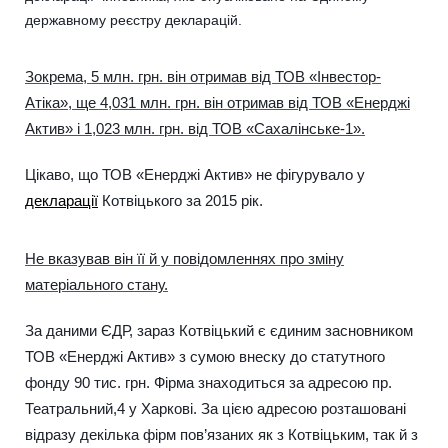
державному реєстру декларацій.
Зокрема, 5 млн. грн. він отримав від ТОВ «Інвестор-
Атіка», ще 4,031 млн. грн. він отримав від ТОВ «Енерджі
Актив» і 1,023 млн. грн. від ТОВ «Сахалінське-1».
Цікаво, що ТОВ «Енерджі Актив» не фігурувало у
декларації
Котвіцького за 2015 рік.
Не вказував він її й у повідомленнях про зміну
матеріального стану.
За даними ЄДР, зараз Котвіцький є єдиним засновником
ТОВ «Енерджі Актив» з сумою внеску до статутного
фонду 90 тис. грн. Фірма знаходиться за адресою пр.
Театральний,4 у Харкові. За цією адресою розташовані
відразу декілька фірм пов’язаних як з Котвіцьким, так й з