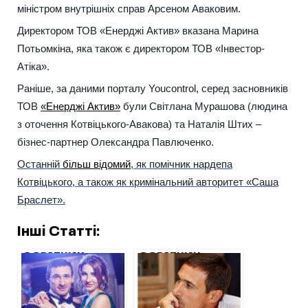
міністром внутрішніх справ Арсеном Аваковим.
Директором ТОВ «Енерджі Актив» вказана Марина
Потьомкіна, яка також є директором ТОВ «Інвестор-
Атіка».
Раніше, за даними порталу Youcontrol, серед засновників
ТОВ
«Енерджі Актив»
були Світлана Мурашова (людина
з оточення Котвіцького-Авакова) та Наталія Штих –
бізнес-партнер Олександра Павлюченко.
Останній
більш відомий
, як помічник нардепа
Котвіцького, а також як кримінальний авторитет «Саша
Браслет».
Інші Статті:
СОРАТНИК
СОРАТНИК
АВАКОВА
АВАКОВА
ОТРИМАВ
ОТРИМАВ ЩЕ 5
ЧЕРГОВІ
МІЛЬЙОНІВ