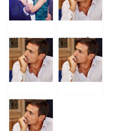
МІЛЬЙОНИ ВІД
ДИВІДЕНДІВ ВІД
ВИДОБУТКУ ГАЗУ
ВИДОБУТКУ ГАЗУ
НА ХАРКІВЩИНІ
НАРДЕП
КОТВІЦЬКИЙ
КОТВІЦЬКИЙ
ОТРИМАВ ЩЕ
ЗБАГАТИВСЯ ЩЕ
ПОНАД 10
НА 10,5
МІЛЬЙОНІВ
МІЛЬЙОНІВ
ГРИВЕНЬ
ГРИВЕНЬ ЗА
ДИВІДЕНДІВ ВІД
РАХУНОК
ГАЗОВОГО
ГАЗОВОГО
БІЗНЕСУ
БІЗНЕСУ
СОРАТНИК
АВАКОВА У 2017
РОЦІ ОТРИМАВ
ВЖЕ 35
МІЛЬЙОНІВ