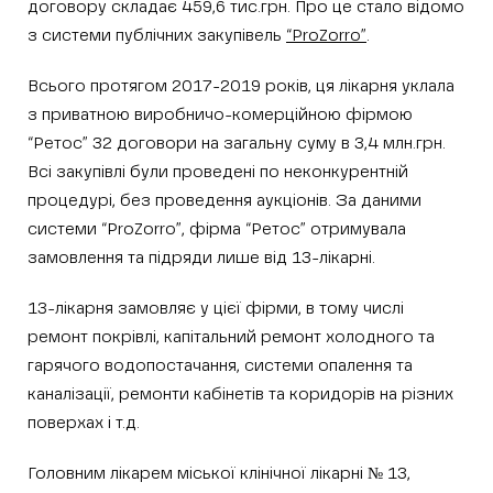
договору складає 459,6 тис.грн. Про це стало відомо
з системи публічних закупівель
“ProZorro”
.
Всього протягом 2017-2019 років, ця лікарня уклала
з приватною виробничо-комерційною фірмою
“Ретос” 32 договори на загальну суму в 3,4 млн.грн.
Всі закупівлі були проведені по неконкурентній
процедурі, без проведення аукціонів. За даними
системи “ProZorro”, фірма “Ретос” отримувала
замовлення та підряди лише від 13-лікарні.
13-лікарня замовляє у цієї фірми, в тому числі
ремонт покрівлі, капітальний ремонт холодного та
гарячого водопостачання, системи опалення та
каналізації, ремонти кабінетів та коридорів на різних
поверхах і т.д.
Головним лікарем міської клінічної лікарні № 13,