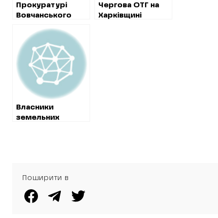
Прокуратурі
Чергова ОТГ на
Вовчанського
Харківщині
району вдалося
проводить
повернути
секретну
державі земельну
закупівлю
ділянку біля води
Власники
земельних
ділянок біля
В’ялівського
водосховища до
кінця серпня
обіцяють
Поширити в
розібрати
незаконні паркани