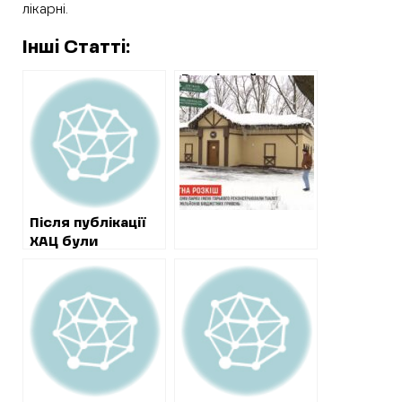
лікарні.
Інші Статті:
Розкішний туалет
в парку Горького:
відкрито
кримінальне
провадження
Після публікації
ХАЦ були
відмінені
“розпильні”
тендери на 16-
мільйонне
будівництво
амбулаторії