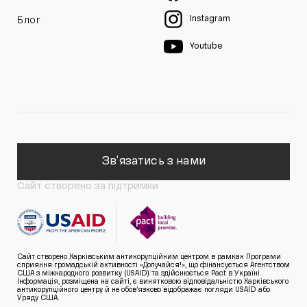
Instagram
Блог
Youtube
Зв'язатись з нами
Сайт створено за підтримки
Сайт створено Харківським антикорупційним центром в рамках Програми
сприяння громадській активності «Долучайся!», що фінансується Агентством
США з міжнародного розвитку (USAID) та здійснюється Pact в Україні.
Інформація, розміщена на сайті, є винятковою відповідальністю Харківського
антикорупційного центру й не обов’язково відображає погляди USAID або
Уряду США.