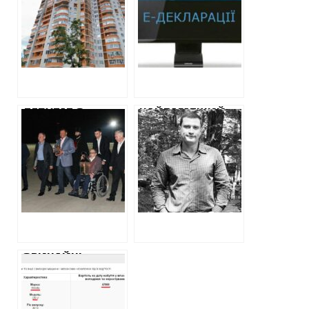
ВИЯВИЛАСЯ
НОРКОВУ ШУБУ
КВАРТИРА ЗА 200
ВАРТІСТЮ ДВІ
ТИС. ДОЛАРІВ ТА
РІЧНІ ЗАРПЛАТИ
КОШТОВНА
ТА НОВУ
АВТІВКА
КВАРТИРУ В
ЦЕНТРІ ХАРКОВА
ДЕПУТАТ З
НАЙБАГАТШИЙ
НАЙБЛИЖЧОГО
ПРОКУРОР
ОТОЧЕННЯ
ОБЛАСТІ 34-
КЕРНЕСА
РІЧНИЙ ДЕНИС
ОТРИМАВ ТРИ
ПОПОВ ПРИДБАВ
МІЛЬЙОНА ВІД
LAND ROVER ЗА 2
САЛТІВСЬКОГО
МІЛЬЙОНИ
ДЕПО
ГРИВЕНЬ ТА
ЗАДЕКЛАРУВАВ
БІЛЬШЕ 3
ЗВИЧАЙНІ
МІЛЬЙОНІВ
РОБІТНИКИ
ГРИВЕНЬ
ХАРКІВВОДОКАНАЛУ
ГОТІВКОЮ
КУПЛЯЮТЬ