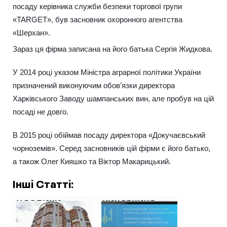
посаду керівника служби безпеки торгової групи
«TARGET», був засновник охоронного агентства
«Шерхан».
Зараз ця фірма записана на його батька Сергія Жидкова.
У 2014 році указом Міністра аграрної політики України
призначений виконуючим обов’язки директора
Харківського Заводу шампанських вин, але пробув на цій
посаді не довго.
В 2015 році обіймав посаду директора «Докучаєвський
чорноземів». Серед засновників цій фірми є його батько,
а також Олег Кияшко та Віктор Макарицький.
Інші Статті:
У РОДИНИ
ЧИНОВНИЦЯ
ХАРКІВСЬКОГО
ОБЛУПРАВЛІННЯ
ПРИКОРДОННИКА
ЮСТИЦІЇ КУПУЄ