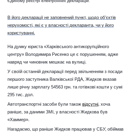
Єдиному реєстрі електронних декларацій.
В його декларації не заповнений пункт, щодо об’єктів
нерухомості, які є у власності декларанта, чи у його
користуванні.
На думку юриста «Харківського антикорупційного
центру» Володимира Рисенко це є порушенням, адже
навряд чи чиновник мешкає на вулиці.
У своїй останній декларації перед звільненням з посади
першого заступника Валківської РДА, Жидков вказав
лише річну зарплату 54563 грн. та готівкові кошти у сумі
295 тис. дол.
Автотранспортні засоби були також
відсутні
, хоча
раніше, за даними ЗМІ, у власності Жидкова був
«Хаммер».
Нагадаємо, що раніше Жидков працював у СБУ, обіймав