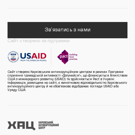
Зв'язатись з нами
Сайт створено за підтримки
Сайт створено Харківським антикорупційним центром в рамках Програми
сприяння громадській активності «Долучайся!», що фінансується Агентством
США з міжнародного розвитку (USAID) та здійснюється Pact в Україні.
Інформація, розміщена на сайті, є винятковою відповідальністю Харківського
антикорупційного центру й не обов’язково відображає погляди USAID або
Уряду США.