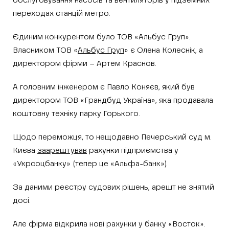
обслуговування насосів та вентиляторів у підземних
переходах станцій метро.
Єдиним конкурентом було ТОВ «Альбус Груп».
Власником ТОВ «
Альбус Груп
» є Олена Колеснік, а
директором фірми – Артем Краснов.
А головним інженером є Павло Коняєв, який був
директором ТОВ «Грандбуд Україна», яка продавала
коштовну техніку парку Горького.
Щодо переможця, то нещодавно Печерський суд м.
Києва
заарештував
рахунки підприємства у
«Укрсоцбанку» (тепер це «Альфа-банк»).
За даними реєстру судових рішень, арешт не знятий
досі.
Але фірма відкрила нові рахунки у банку «Восток».