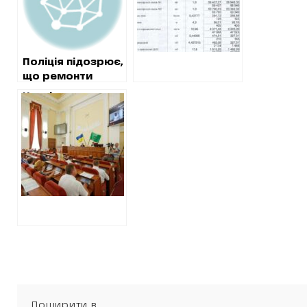
школи №12
Поліція підозрює,
що ремонти
вагонів у
Харківська
харківському
міськрада без
метро
конкурсу
проводилися
замовила
фіктивно
трансляції сесії
на каналі Кернеса
Поширити в