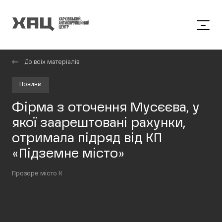
До всіх матеріалів
Новини
Фірма з оточення Мусєєва, у
якої заарештовані рахунки,
отримала підряд від КП
«Підземне місто»
Прозоре місто Х