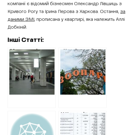
компанії є відомий бізнесмен Олександр Лівшиць з
Кривого Рогу та Ірина Перова з Харкова. Остання,
за
даними ЗМІ
, прописана у квартирі, яка належить Аллі
Добкіній.
Інші Статті:
Метрополітен в
«Харківський
півтора рази
зоопарк» купує
переплатить за
сіно за
гумові килими
космічними
цінами
У Харкові
зроблять
коштовний
ремонт музичної