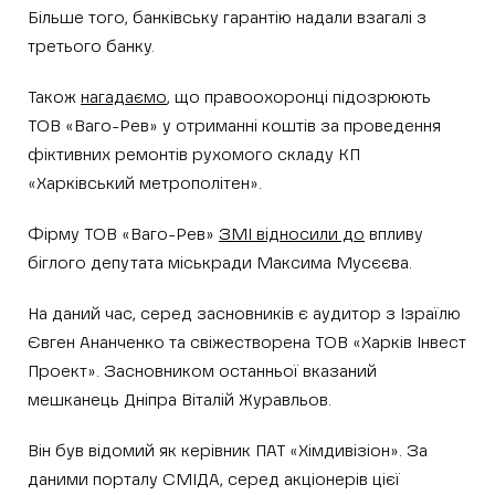
Більше того, банківську гарантію надали взагалі з
третього банку.
Також
нагадаємо
, що правоохоронці підозрюють
ТОВ «Ваго-Рев» у отриманні коштів за проведення
фіктивних ремонтів рухомого складу КП
«Харківський метрополітен».
Фірму ТОВ «Ваго-Рев»
ЗМІ відносили до
впливу
біглого депутата міськради Максима Мусєєва.
На даний час, серед засновників є аудитор з Ізраїлю
Євген Ананченко та свіжестворена ТОВ «Харків Інвест
Проект». Засновником останньої вказаний
мешканець Дніпра Віталій Журавльов.
Він був відомий як керівник ПАТ «Хімдивізіон». За
даними порталу СМІДА, серед акціонерів цієї