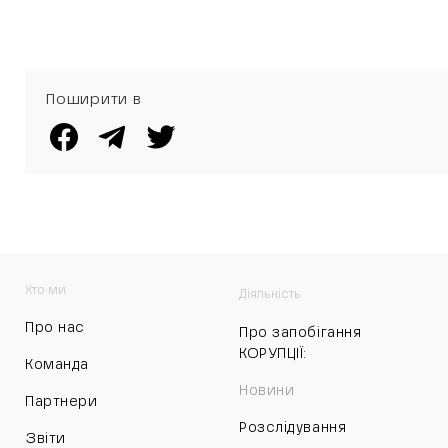
завищеним цінам
у дружини
чиновника
міськради
Поширити в
Хто ми
Діяльність
Про нас
Про запобігання
КОРУПЦІЇ:
Команда
Новини
Партнери
Розслідування
Звіти