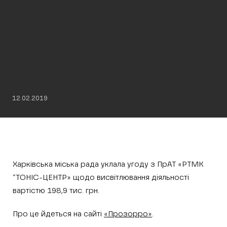
12.02.2019
Харківська міська рада уклала угоду з ПрАТ «РТМК
“ТОНІС-ЦЕНТР» щодо висвітлювання діяльності
вартістю 198,9 тис. грн.
Про це йдеться на сайті
«Прозорро»
.