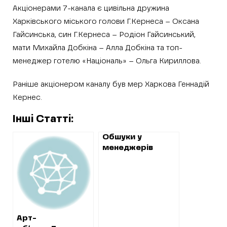
Акціонерами 7-канала є цивільна дружина
Харківського міського голови Г.Кернеса – Оксана
Гайсинська, син Г.Кернеса – Родіон Гайсинський,
мати Михайла Добкіна – Алла Добкіна та топ-
менеджер готелю «Національ» – Ольга Кириллова.
Раніше акціонером каналу був мер Харкова Геннадій
Кернес.
Інші Статті:
Обшуки у
менеджерів
“фірм Мусєєва”
щодо
розкрадання
коштів
метрополітену
Арт-