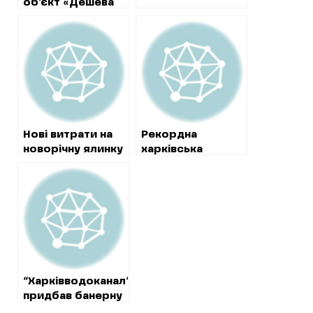
об’єкт «Дешева
земля під носом
у Кернеса»
Нові витрати на
Рекордна
новорічну ялинку
харківська
у Харкові: 680
ялинка: на
тисяч на монтаж
демонтаж
та охорону
новорічних
прикрас на площі
Свободи
витратять
мільйон гривень
“Харківводоканал”
придбав банерну
сітку по