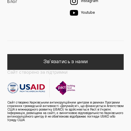
Instagram
Блог
Youtube
Зв'язатись з нами
Сайт створено за підтримки
Сайт створено Харківським антикорупційним центром в рамках Програми
сприяння громадській активності «Долучайся!», що фінансується Агентством
США з міжнародного розвитку (USAID) та здійснюється Pact в Україні.
Інформація, розміщена на сайті, є винятковою відповідальністю Харківського
антикорупційного центру й не обов’язково відображає погляди USAID або
Уряду США.