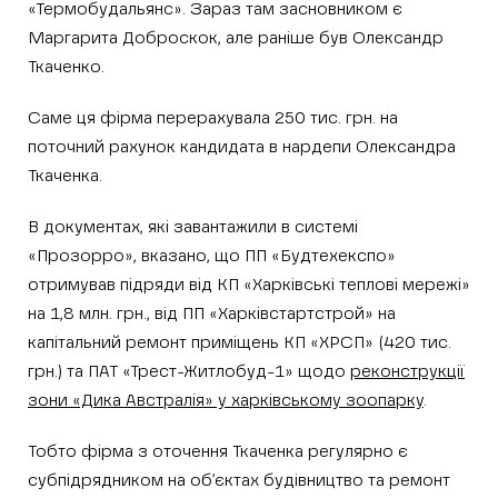
«Термобудальянс». Зараз там засновником є
Маргарита Доброскок, але раніше був Олександр
Ткаченко.
Саме ця фірма перерахувала 250 тис. грн. на
поточний рахунок кандидата в нардепи Олександра
Ткаченка.
В документах, які завантажили в системі
«Прозорро», вказано, що ПП «Будтехекспо»
отримував підряди від КП «Харківські теплові мережі»
на 1,8 млн. грн., від ПП «Харківстартстрой» на
капітальний ремонт приміщень КП «ХРСП» (420 тис.
грн.) та ПАТ «Трест-Житлобуд-1» щодо
реконструкції
зони «Дика Австралія» у харківському зоопарку
.
Тобто фірма з оточення Ткаченка регулярно є
субпідрядником на об’єктах будівництво та ремонт