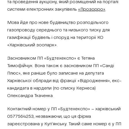
та проведення аукціону, який розміщений на порталі
системи електронних закупівель
«Прозорро»
.
Мова йде про нове будівництво розподільчого
газопроводу середнього та низького тиску для
газифікації будівель і споруд на території КО
«Харківський зоопарк».
Засновником ПП «Будтехекспо» є Тетяна
Тимофійчук. Вона також є засновником ПП «Санді
Плюс», яке раніше було записане на депутата
Харківської облради від фракції «Відродження», екс-
кандидата в нардепи (по списку Кернеса)
Олександра Ткаченка.
Контактний номер у ПП «Будтехекспо» – харківський
0577564253, незважаючи, що ця фірма
зареєстрована у Куп’янську. Такий саме номер є у ПП