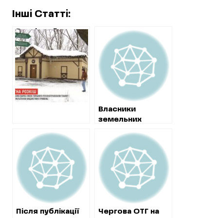
Інші Статті:
Розкішний туалет
в парку Горького:
відкрито
кримінальне
провадження
Власники
земельних
ділянок біля
В’ялівського
водосховища до
кінця серпня
обіцяють
розібрати
незаконні паркани
Після публікації
Чергова ОТГ на