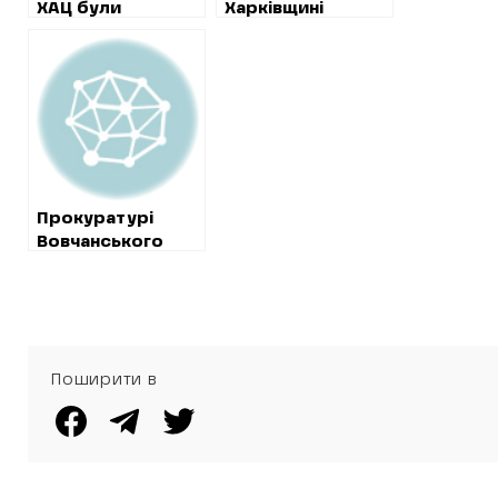
ХАЦ були
Харківщині
відмінені
проводить
“розпильні”
секретну
тендери на 16-
закупівлю
мільйонне
будівництво
амбулаторії
Прокуратурі
Вовчанського
району вдалося
повернути
державі земельну
ділянку біля води
Поширити в