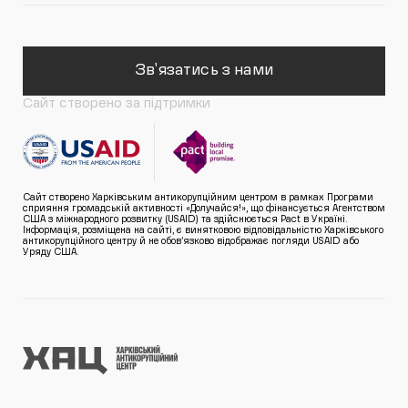
Зв'язатись з нами
Сайт створено за підтримки
Сайт створено Харківським антикорупційним центром в рамках Програми
сприяння громадській активності «Долучайся!», що фінансується Агентством
США з міжнародного розвитку (USAID) та здійснюється Pact в Україні.
Інформація, розміщена на сайті, є винятковою відповідальністю Харківського
антикорупційного центру й не обов’язково відображає погляди USAID або
Уряду США.