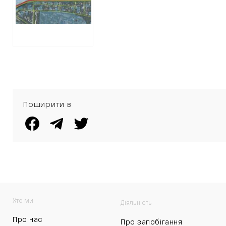
безкоштовно
виділили
оточенню
Кернеса
Поширити в
Хто ми
Діяльність
Про нас
Про запобігання