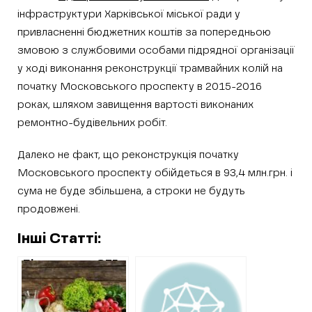
інфраструктури Харківської міської ради у
привласненні бюджетних коштів за попередньою
змовою з службовими особами підрядної організації
у ході виконання реконструкції трамвайних колій на
початку Московського проспекту в 2015-2016
роках, шляхом завищення вартості виконаних
ремонтно-будівельних робіт.
Далеко не факт, що реконструкція початку
Московського проспекту обійдеться в 93,4 млн.грн. і
сума не буде збільшена, а строки не будуть
продовжені.
Інші Статті:
Пісочинська ОТГ
закуповує
продукти
харчування по