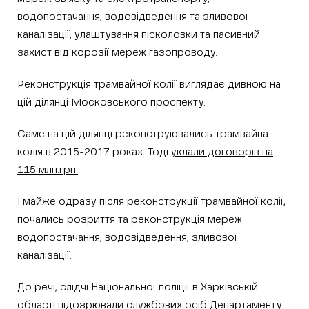
водопостачання, водовідведення та зливової
каналізації, улаштування пісколовки та пасивний
захист від корозії мереж газопроводу.
Реконструкція трамвайної колії виглядає дивною на
цій ділянці Московського проспекту.
Саме на цій ділянці реконструювались трамвайна
колія в 2015-2017 роках. Тоді
уклали договорів на
115 млн.грн.
І майже одразу після реконструкції трамвайної колії,
почались розриття та реконструкція мереж
водопостачання, водовідведення, зливової
каналізації.
До речі, слідчі Національної поліції в Харківській
області
підозрювали службових осіб
Департаменту