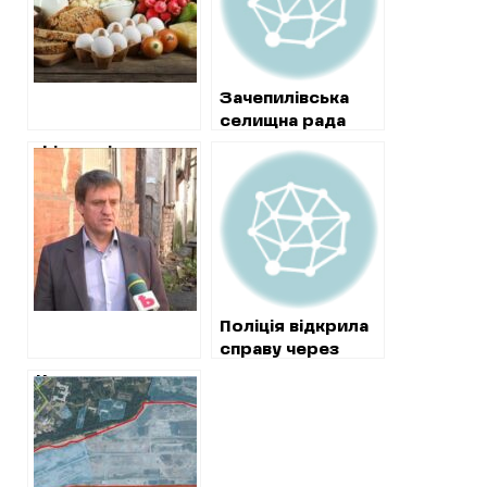
завищеним цінам
Зачепилівська
селищна рада
проводить
Фіктивні ремонти
експрес роботи
харківських
багатоповерхівок:
відкрито
кримінальне
провадження
Поліція відкрила
справу через
коштовні
Кооперативи
матеріали на
повернули місту
ремонті будинку
землю вартістю
культури в ОТГ
півміьярда
під Харковом
гривень, яку