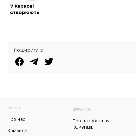
У Харкові
створюють
монополію на
послуги для
районних
адміністрацій
Поширити в
Хто ми
Діяльність
Про нас
Про запобігання
КОРУПЦІЇ:
Команда