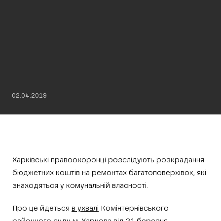
02.04.2019
Харківські правоохоронці розслідують розкрадання
бюджетних коштів на ремонтах багатоповерхівок, які
знаходяться у комунальній власності.
Про це йдеться
в ухвалі
Комінтернівського