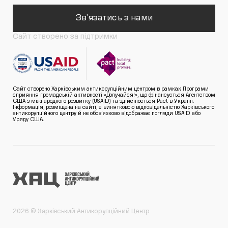
Зв'язатись з нами
Сайт створено за підтримки
Сайт створено Харківським антикорупційним центром в рамках Програми
сприяння громадській активності «Долучайся!», що фінансується Агентством
США з міжнародного розвитку (USAID) та здійснюється Pact в Україні.
Інформація, розміщена на сайті, є винятковою відповідальністю Харківського
антикорупційного центру й не обов’язково відображає погляди USAID або
Уряду США.
2026 © Харківський Антикорупційний Центр