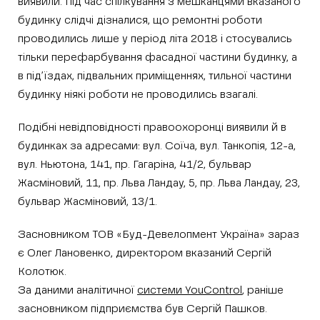
виявили. Під час спілкування з мешканцями вказаного
будинку слідчі дізналися, що ремонтні роботи
проводились лише у період літа 2018 і стосувались
тільки перефарбування фасадної частини будинку, а
в під’їздах, підвальних приміщеннях, тильної частини
будинку ніякі роботи не проводились взагалі.
Подібні невідповідності правоохоронці виявили й в
будинках за адресами: вул. Соїча, вул. Танкопія, 12-а,
вул. Ньютона, 141, пр. Гагаріна, 41/2, бульвар
Жасміновий, 11, пр. Льва Ландау, 5, пр. Льва Ландау, 23,
бульвар Жасміновий, 13/1.
Засновником ТОВ «Буд-Девелопмент Україна» зараз
є Олег Лановенко, директором вказаний Сергій
Колотюк.
За даними аналітичної
системи YouControl
, раніше
засновником підприємства був Сергій Пашков.