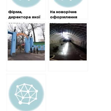
Фірма,
На новорічне
директора якої
оформлення
затримували за
майдану Свободи
АМКУ підозрює
У Харкові
хабар прокурору,
витратять понад
двох підприємців
пов’язані фірми
без тендера
4 мільйони
у змові на тендері
розіграли торги
отримала підряд
зоопарку в
на
від мерії Кернеса
закупівлі
обслуговування
морепродуктів
пожежної
сигналізації в
переходах метро