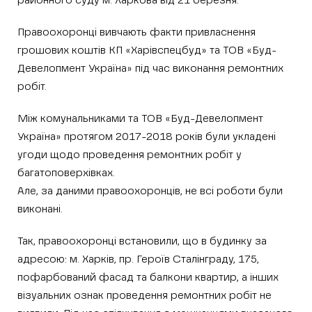
районного суду м. Харкова від 21 березня.
Правоохоронці вивчають факти привласнення
грошових коштів КП «Харівспецбуд» та ТОВ «Буд-
Девелопмент Україна» під час виконання ремонтних
робіт.
Між комунальниками та ТОВ «Буд-Девелопмент
Україна» протягом 2017-2018 років були укладені
угоди щодо проведення ремонтних робіт у
багатоповерхівках.
Але, за даними правоохоронців, не всі роботи були
виконані.
Так, правоохоронці встановили, що в будинку за
адресою: м. Харків, пр. Героїв Сталінграду, 175,
пофарбований фасад та балкони квартир, а інших
візуальних ознак проведення ремонтних робіт не