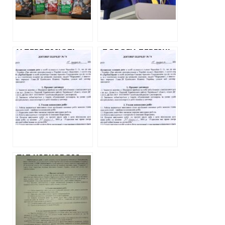
ТИСЯЧ ГРИВЕНЬ
У ПЕРЕДМІСТІ
ДОРОГУ ДЕРГАЧІ-
ХАРКОВА
КОЗАЧА ЛОПАНЬ
ВИРІШИЛИ У
ВІДРЕМОНТУЮТЬ
ГРУДНІ
ЗА 19
ПЕРЕКИНУТИ
МІЛЬЙОНІВ.
ГРОШЕЙ НА
ЗАВДЯКИ
РЕМОНТ ДОРІГ
«ПРОЗОРРО»
ВАРТІСТЬ
РЕМОНТУ ВПАЛА
НА ТРЕТИНУ
ПІД ХАРКОВОМ,
НЕ ЗВАЖАЮЧИ НА
СНІГОПАД,
ЗБИРАЮТЬСЯ
РЕМОНТУВАТИ
ДОРОГУ