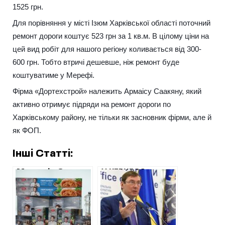
1525 грн.
Для порівняння у місті Ізюм Харківської області поточний
ремонт дороги коштує 523 грн за 1 кв.м. В цілому ціни на
цей вид робіт для нашого регіону коливається від 300-
600 грн. Тобто втричі дешевше, ніж ремонт буде
коштуватиме у Мерефі.
Фірма «Дортехстрой» належить Армаісу Саакяну, який
активно отримує підряди на ремонт дороги по
Харківському району, не тільки як засновник фірми, але й
як ФОП.
Інші Статті:
Меню від Євгена
У КЕРНЕСА
Клопотенка: хто
ВІДСТЕГНУЛИ
на Харківщині
РІДНІЙ ФІРМИ
купує дорогі
РОДИНИ
приправи та
ГЕНПРОКУРОРА
спеції
ЛУЦЕНКА 200