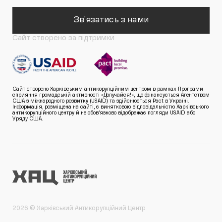
Зв'язатись з нами
Сайт створено за підтримки
Сайт створено Харківським антикорупційним центром в рамках Програми
сприяння громадській активності «Долучайся!», що фінансується Агентством
США з міжнародного розвитку (USAID) та здійснюється Pact в Україні.
Інформація, розміщена на сайті, є винятковою відповідальністю Харківського
антикорупційного центру й не обов’язково відображає погляди USAID або
Уряду США.
2026 © Харківський Антикорупційний Центр