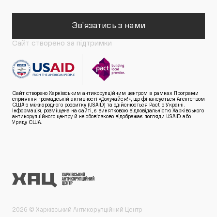
Зв'язатись з нами
Сайт створено за підтримки
Сайт створено Харківським антикорупційним центром в рамках Програми
сприяння громадській активності «Долучайся!», що фінансується Агентством
США з міжнародного розвитку (USAID) та здійснюється Pact в Україні.
Інформація, розміщена на сайті, є винятковою відповідальністю Харківського
антикорупційного центру й не обов’язково відображає погляди USAID або
Уряду США.
2026 © Харківський Антикорупційний Центр