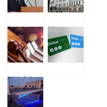
інформацію в
харків’янина
декларації голови
Красноградської
РДА
Суд призначив
У Кернеса
експертизу
заплатять майже
вартості ремонту
800 тисяч за
школи у Балаклеї
користування
системою «E-
ticket»
7,5 мільйонів —
вартість
підсвічування
пішохідного
моста в сквері
“Стрілка”