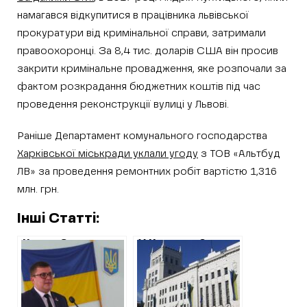
намагався відкупитися в працівника львівської
прокуратури від кримінальної справи, затримали
правоохоронці. За 8,4 тис. доларів США він просив
закрити кримінальне провадження, яке розпочали за
фактом розкрадання бюджетних коштів під час
проведення реконструкції вулиці у Львові.
Раніше Департамент комунального господарства
Харківської міськради уклали угоду
з ТОВ «Альтбуд
ЛВ» за проведення ремонтних робіт вартістю 1,316
млн. грн.
Інші Статті:
Через 2 роки
У Кернеса 6
після публікації
мільйонів
ХАЦ, НАЗК
витратять на
виявило
електронний
недостовірну
кабінет