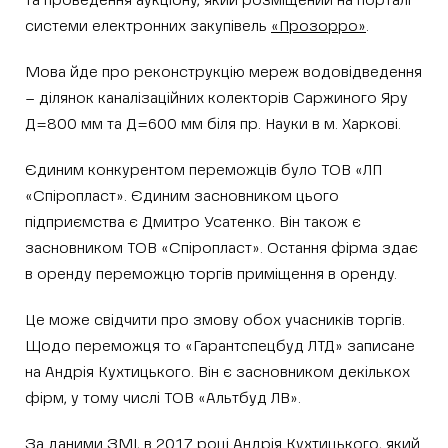
та проведення аукціону, який розміщений на порталі
системи електронних закупівель
«Прозорро»
.
Мова йде про реконструкцію мереж водовідведення
– ділянок каналізаційних колекторів Саржиного Яру
Д=800 мм та Д=600 мм біля пр. Науки в м. Харкові.
Єдиним конкурентом переможців було ТОВ «ЛП
«Спіропласт». Єдиним засновником цього
підприємства є Дмитро Усатенко. Він також є
засновником ТОВ «Спіропласт». Остання фірма здає
в оренду переможцю торгів приміщення в оренду.
Це може свідчити про змову обох учасників торгів.
Щодо переможця то «Гарантспецбуд ЛТД» записане
на Андрія Кухтицького. Він є засновником декількох
фірм, у тому числі ТОВ «Альтбуд ЛВ».
За даними ЗМІ
, в 2017 році Андрія Кухтицького, який