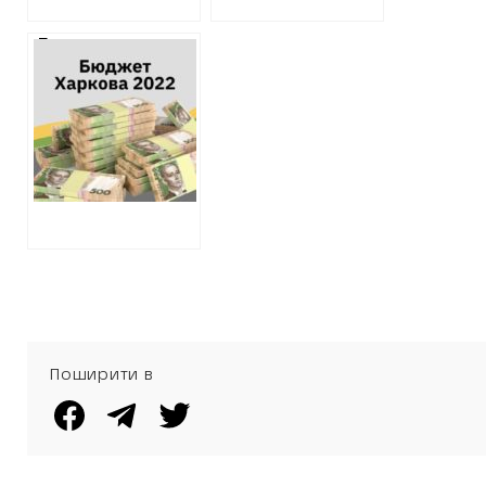
Льодова арена,
новий центр у
парку на ХТЗ та
паркінги у
районах міста: що
вписане у проєкт
бюджету на 2022
рік
Поширити в