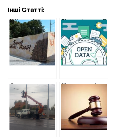
Інші Статті:
У Харкові уклали
Відкритість мерії
договори на
Харкова: після
встановлення ще
звернення ХАЦ
дев’яти зупинок-
опублікували дані
укриттів
двох КП
загальною
вартістю 7
мільйонів
Справа про
Жилкомсервіс,
банкрутство
харківський
Міськелектротранссервіс:
зоопарк та
Харківобленерго
міськелектротранссервіс:
заявило про борг
розпочата
в 407 мільйонів
процедура
банкрутства