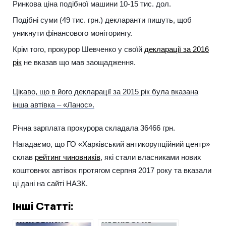
Ринкова ціна подібної машини 10-15 тис. дол.
Подібні суми (49 тис. грн.) декларанти пишуть, щоб
уникнути фінансового моніторингу.
Крім того, прокурор Шевченко у своїй
декларації за 2016
рік
не вказав що мав заощадження.
Цікаво, що в його декларації за 2015 рік була вказана
інша автівка – «Ланос».
Річна зарплата прокурора складала 36466 грн.
Нагадаємо, що ГО «Харківський антикорупційний центр»
склав
рейтинг чиновників
, які стали власниками нових
коштовних автівок протягом серпня 2017 року та вказали
ці дані на сайті НАЗК.
Інші Статті:
ЧИНОВНИЦЯ
ХАРКІВСЬКА