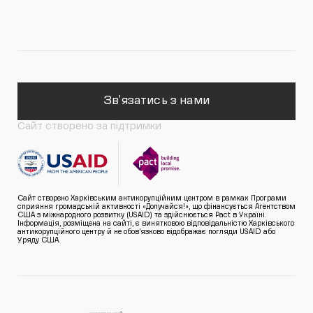
Зв'язатись з нами
Сайт створено за підтримки
Сайт створено Харківським антикорупційним центром в рамках Програми
сприяння громадській активності «Долучайся!», що фінансується Агентством
США з міжнародного розвитку (USAID) та здійснюється Pact в Україні.
Інформація, розміщена на сайті, є винятковою відповідальністю Харківського
антикорупційного центру й не обов’язково відображає погляди USAID або
Уряду США.