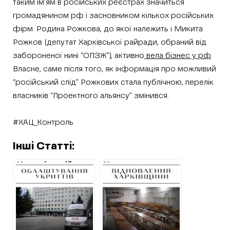
таким ім’ям в російських реєстрах значиться
громадянином рф і засновником кількох російських
фірм. Родина Рожкова, до якої належить і Микита
Рожков (депутат Харківської райради, обраний від
забороненої нині “ОПЗЖ”), активно
вела бізнес у рф
.
Власне, саме після того, як інформація про можливий
“російський слід” Рожкових стала публічною, перелік
власників “Проектного альянсу” змінився.
#ХАЦ_Контроль
Інші Статті:
У харківській
Укриття в школах
лікарні
та адмінбудівлях
невідкладної
громад
допомоги
Харківщини, або
оновлять укриття
Хто укладав
за 50 мільйонів
угоди на
гривень
будівництво