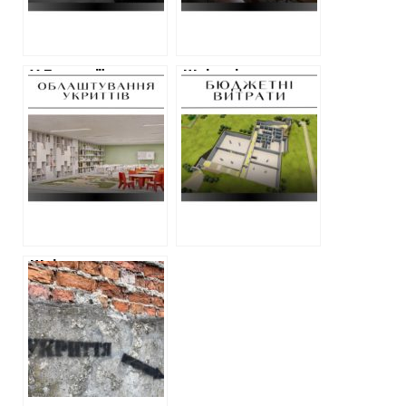
захисних споруд
у червні
У Балаклії
Шкільні укриття
планують
на Харківщині
збудувати
будують удвічі
підземну школу
дорожче, ніж на
за 100 мільйонів
Київщині: аналіз
гривень
ХАЦ
Шкільне укриття
на Харківщині
хочуть будувати
підприємці, що
мали зв’язки з
сепаратистами
(Виправлено)