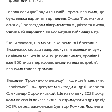
“Проектний альянс”.
Голова селищної ради Геннадій Король зазначив, що
було кілька варіантів підрядників. Окрім “Проектного
альянсу”, розглядали підприємства з Дніпра та Києва,
однак цей підрядник запропонував найкращу ціну.
“Вони сказали, що мають вже ремонтні бригади в
Близнюках, склади і запропонували зменшити суму
на кілька мільйонів. Ми на це подивилися, зраділи і
вже 900 тисяч перерозподілили на інші потреби”, –
зазначив голова громади.
Власники “Проектного альянсу” – колишній чиновник
Харківської ОДА, депутат міськради Андрій Колос та
Олександр Сорочинський. Ще на початку 2023 року,
коли компанія почала активно отримувати підряди від
ХОВА, серед засновників був Ігор Рожков. Людина з