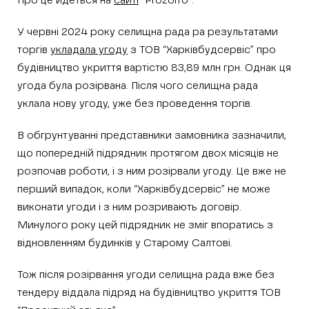
Про це йдеться на
сайті
“Prozorro”.
У червні 2024 року селищна рада pа результатами
торгів
укладала угоду
з ТОВ “Харківбудсервіс” про
будівництво укриття вартістю 83,89 млн грн. Однак ця
угода була розірвана. Після чого селищна рада
уклала нову угоду, уже без проведення торгів.
В обгрунтуванні представники замовника зазначили,
що попередній підрядник протягом двох місяців не
розпочав роботи, і з ним розірвали угоду. Це вже не
перший випадок, коли “Харківбудсервіс” не може
виконати угоди і з ним розривають договір.
Минулого року цей підрядник не зміг впоратись з
відновленням будинків у Старому Салтові.
Тож після розірвання угоди селищна рада вже без
тендеру віддала підряд на будівництво укриття ТОВ