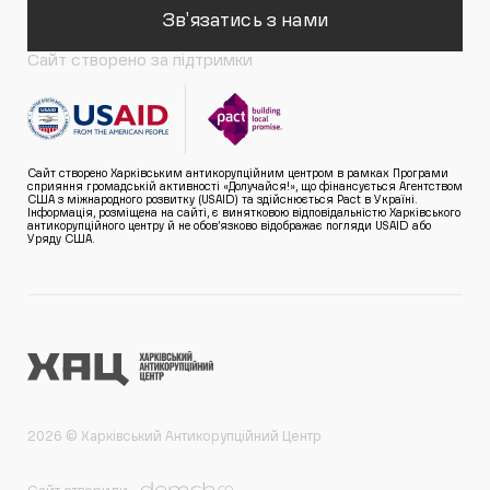
Зв'язатись з нами
Сайт створено за підтримки
Сайт створено Харківським антикорупційним центром в рамках Програми
сприяння громадській активності «Долучайся!», що фінансується Агентством
США з міжнародного розвитку (USAID) та здійснюється Pact в Україні.
Інформація, розміщена на сайті, є винятковою відповідальністю Харківського
антикорупційного центру й не обов’язково відображає погляди USAID або
Уряду США.
2026 © Харківський Антикорупційний Центр