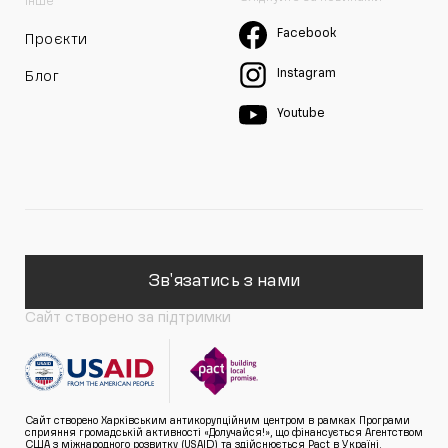
Інше
Facebook
Проєкти
Instagram
Блог
Youtube
Зв'язатись з нами
Сайт створено за підтримки
Сайт створено Харківським антикорупційним центром в рамках Програми
сприяння громадській активності «Долучайся!», що фінансується Агентством
США з міжнародного розвитку (USAID) та здійснюється Pact в Україні.