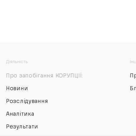
Діяльність
Ін
Про запобігання КОРУПЦІЇ:
П
Новини
Б
Розслідування
Аналітика
Результати