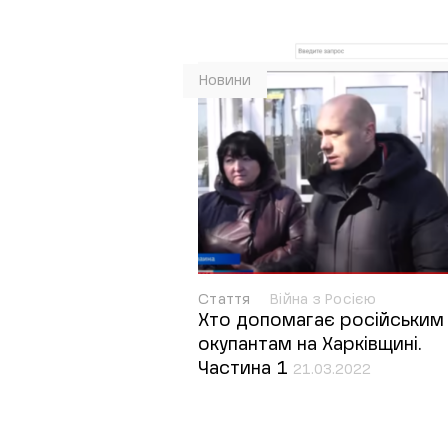
Новини
Стаття
Війна з Росією
Хто допомагає російським
окупантам на Харківщині.
Частина 1
21.03.2022