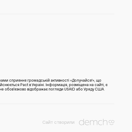
ами сприяння громадській активності «Долучайся!», що
нюється Pact в Україні. Інформація, розміщена на сайті, є
̆ не обов’язково відображає погляди USAID або Уряду США.
Сайт створили