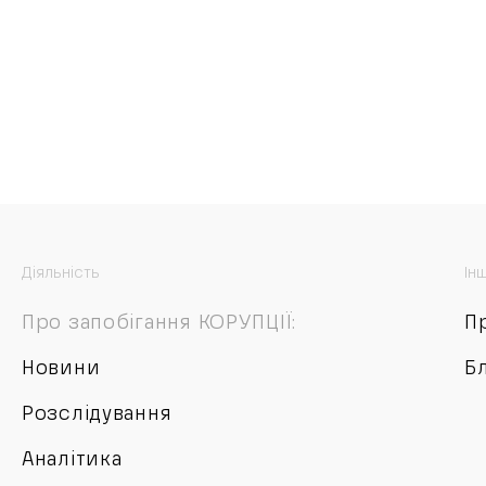
Діяльність
Ін
Про запобігання КОРУПЦІЇ:
П
Новини
Б
Розслідування
Аналітика